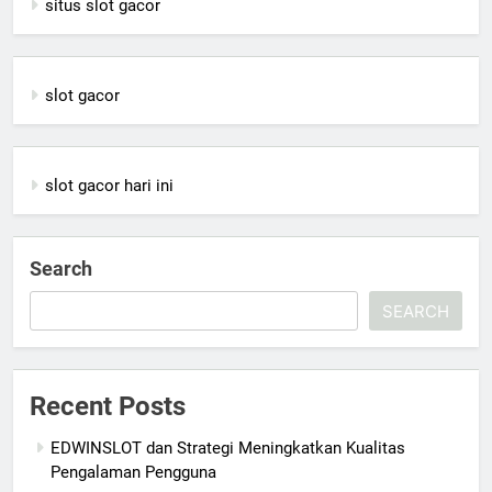
situs slot gacor
slot gacor
slot gacor hari ini
Search
SEARCH
Recent Posts
EDWINSLOT dan Strategi Meningkatkan Kualitas
Pengalaman Pengguna