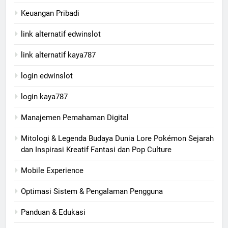
Keuangan Pribadi
link alternatif edwinslot
link alternatif kaya787
login edwinslot
login kaya787
Manajemen Pemahaman Digital
Mitologi & Legenda Budaya Dunia Lore Pokémon Sejarah
dan Inspirasi Kreatif Fantasi dan Pop Culture
Mobile Experience
Optimasi Sistem & Pengalaman Pengguna
Panduan & Edukasi