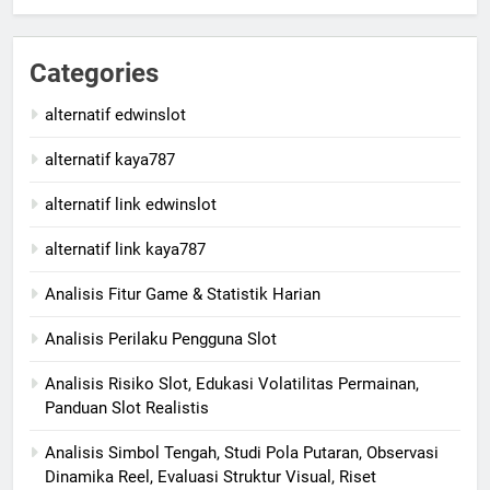
Categories
alternatif edwinslot
alternatif kaya787
alternatif link edwinslot
alternatif link kaya787
Analisis Fitur Game & Statistik Harian
Analisis Perilaku Pengguna Slot
Analisis Risiko Slot, Edukasi Volatilitas Permainan,
Panduan Slot Realistis
Analisis Simbol Tengah, Studi Pola Putaran, Observasi
Dinamika Reel, Evaluasi Struktur Visual, Riset