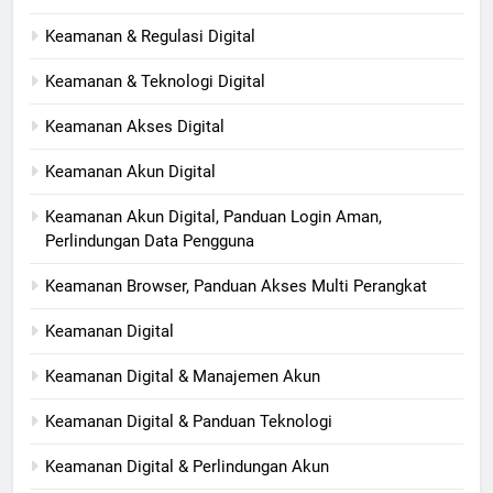
Keamanan & Regulasi Digital
Keamanan & Teknologi Digital
Keamanan Akses Digital
Keamanan Akun Digital
Keamanan Akun Digital, Panduan Login Aman,
Perlindungan Data Pengguna
Keamanan Browser, Panduan Akses Multi Perangkat
Keamanan Digital
Keamanan Digital & Manajemen Akun
Keamanan Digital & Panduan Teknologi
Keamanan Digital & Perlindungan Akun