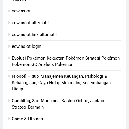
edwinslot
edwinslot alternatif
edwinslot link alternatif
edwinslot login
Evolusi Pokémon Kekuatan Pokémon Strategi Pokémon
Pokémon GO Analisis Pokémon
Filosofi Hidup, Manajemen Keuangan, Psikologi &
Kebahagiaan, Gaya Hidup Minimalis, Keseimbangan
Hidup
Gambling, Slot Machines, Kasino Online, Jackpot,
Strategi Bermain
Game & Hiburan