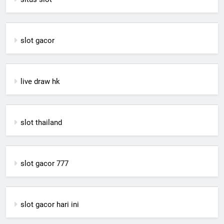
slot gacor
live draw hk
slot thailand
slot gacor 777
slot gacor hari ini