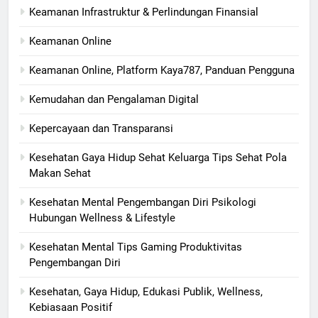
Keamanan Infrastruktur & Perlindungan Finansial
Keamanan Online
Keamanan Online, Platform Kaya787, Panduan Pengguna
Kemudahan dan Pengalaman Digital
Kepercayaan dan Transparansi
Kesehatan Gaya Hidup Sehat Keluarga Tips Sehat Pola
Makan Sehat
Kesehatan Mental Pengembangan Diri Psikologi
Hubungan Wellness & Lifestyle
Kesehatan Mental Tips Gaming Produktivitas
Pengembangan Diri
Kesehatan, Gaya Hidup, Edukasi Publik, Wellness,
Kebiasaan Positif