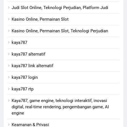
Judi Slot Online, Teknologi Perjudian, Platform Judi
Kasino Online, Permainan Slot
Kasino Online, Permainan Slot, Teknologi Perjudian
kaya787
kaya787 alternatif
kaya787 link alternatif
kaya787 login
kaya787 rtp
Kaya787, game engine, teknologi interaktif, inovasi
digital, real-time rendering, pengembangan game, AI
engine
Keamanan & Privasi