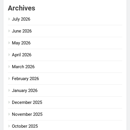
Archives
July 2026
June 2026
May 2026
April 2026
March 2026
February 2026
January 2026
December 2025
November 2025
October 2025