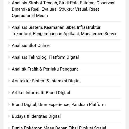
Analisis Simbol Tengah, Studi Pola Putaran, Observasi
Dinamika Reel, Evaluasi Struktur Visual, Riset
Operasional Mesin
Analisis Sistem, Keamanan Siber, Infrastruktur
Teknologi, Pengembangan Aplikasi, Manajemen Server
Analisis Slot Online
Analisis Teknologi Platform Digital
Analitik Trafik & Perilaku Pengguna
Arsitektur Sistem & Interaksi Digital
Artikel Informatif Brand Digital
Brand Digital, User Experience, Panduan Platform
Budaya & Identitas Digital
Dunia Pokémon Masa Depan Fiksi Evolusi Sosial