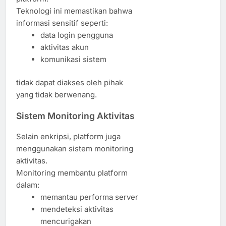
Teknologi ini memastikan bahwa
informasi sensitif seperti:
data login pengguna
aktivitas akun
komunikasi sistem
tidak dapat diakses oleh pihak
yang tidak berwenang.
Sistem Monitoring Aktivitas
Selain enkripsi, platform juga
menggunakan sistem monitoring
aktivitas.
Monitoring membantu platform
dalam:
memantau performa server
mendeteksi aktivitas
mencurigakan