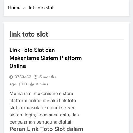
Home
link toto slot
link toto slot
Link Toto Slot dan
Mekanisme Sistem Platform
Online
8733e33
5 months
ago
0
9 mins
Memahami mekanisme sistem
platform online melalui link toto
slot, termasuk teknologi server,
sistem login, keamanan data, dan
pengalaman pengguna digital.
Peran Link Toto Slot dalam