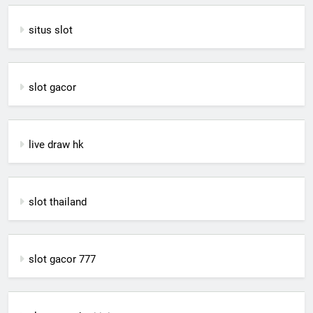
situs slot
slot gacor
live draw hk
slot thailand
slot gacor 777