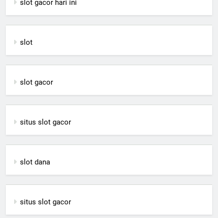
slot gacor hari ini
slot
slot gacor
situs slot gacor
slot dana
situs slot gacor