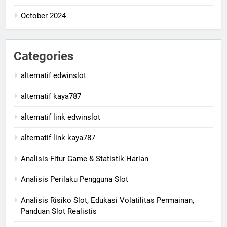
October 2024
Categories
alternatif edwinslot
alternatif kaya787
alternatif link edwinslot
alternatif link kaya787
Analisis Fitur Game & Statistik Harian
Analisis Perilaku Pengguna Slot
Analisis Risiko Slot, Edukasi Volatilitas Permainan,
Panduan Slot Realistis