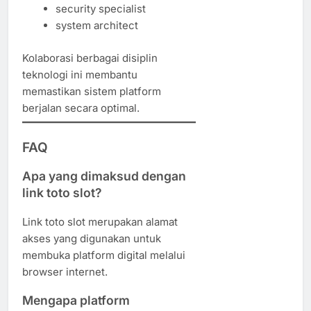
security specialist
system architect
Kolaborasi berbagai disiplin
teknologi ini membantu
memastikan sistem platform
berjalan secara optimal.
FAQ
Apa yang dimaksud dengan
link toto slot?
Link toto slot merupakan alamat
akses yang digunakan untuk
membuka platform digital melalui
browser internet.
Mengapa platform