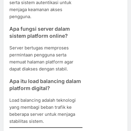
serta sistem autentikasi untuk
menjaga keamanan akses
pengguna.
Apa fungsi server dalam
sistem platform online?
Server bertugas memproses
permintaan pengguna serta
memuat halaman platform agar
dapat diakses dengan stabil.
Apa itu load balancing dalam
platform digital?
Load balancing adalah teknologi
yang membagi beban trafik ke
beberapa server untuk menjaga
stabilitas sistem.