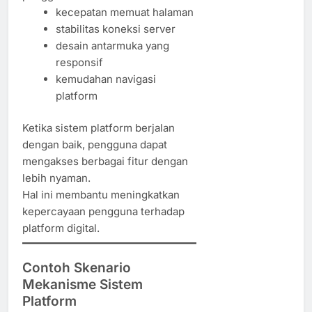
kecepatan memuat halaman
stabilitas koneksi server
desain antarmuka yang
responsif
kemudahan navigasi
platform
Ketika sistem platform berjalan
dengan baik, pengguna dapat
mengakses berbagai fitur dengan
lebih nyaman.
Hal ini membantu meningkatkan
kepercayaan pengguna terhadap
platform digital.
Contoh Skenario
Mekanisme Sistem
Platform