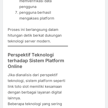
memverifikasi data
pengguna
pengguna berhasil
mengakses platform
Proses ini berlangsung dalam
hitungan detik berkat dukungan
teknologi server modern.
Perspektif Teknologi
terhadap Sistem Platform
Online
Jika dianalisis dari perspektif
teknologi, sistem platform seperti
link toto slot memiliki kesamaan
dengan berbagai layanan digital
lainnya.
Beberapa teknologi yang sering