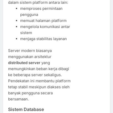
dalam sistem platform antara lain:
memproses permintaan
pengguna
memuat halaman platform
mengelola komunikasi antar
sistem
menjaga stabilitas layanan
Server modern biasanya
menggunakan arsitektur
distributed server
yang
memungkinkan beban kerja dibagi
ke beberapa server sekaligus.
Pendekatan ini membantu platform
tetap stabil meskipun diakses oleh
banyak pengguna secara
bersamaan.
Sistem Database