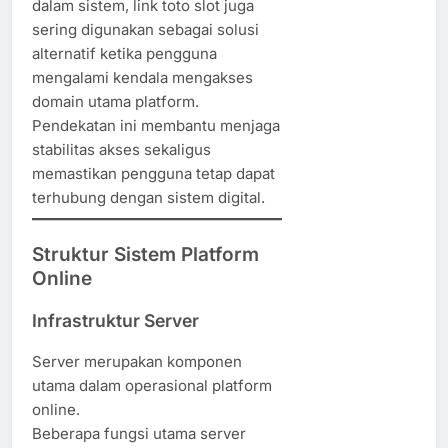
dalam sistem, link toto slot juga
sering digunakan sebagai solusi
alternatif ketika pengguna
mengalami kendala mengakses
domain utama platform.
Pendekatan ini membantu menjaga
stabilitas akses sekaligus
memastikan pengguna tetap dapat
terhubung dengan sistem digital.
Struktur Sistem Platform
Online
Infrastruktur Server
Server merupakan komponen
utama dalam operasional platform
online.
Beberapa fungsi utama server