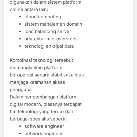
digunakan dalam sistem platform
online antara lain:
cloud computing
sistem manajemen domain
load balancing server
arsitektur microservices
teknologi enkripsi data
Kombinasi teknologi tersebut
memungkinkan platform
beroperasi secara stabil sekaligus
menjaga keamanan akses
pengguna.
Dalam pengembangan platform
digital modern, biasanya terdapat
tim teknologi yang terdiri dari
berbagai spesialis seperti:
software engineer
network engineer