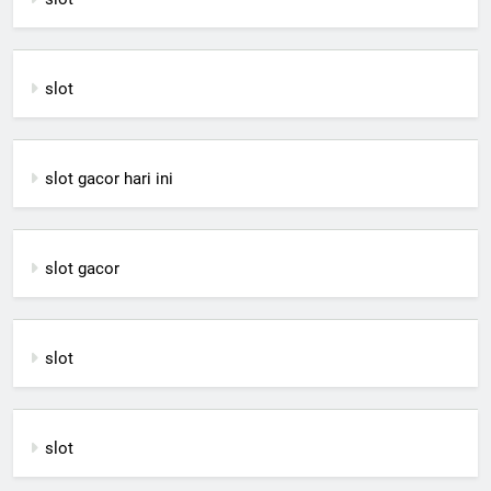
slot
slot gacor hari ini
slot gacor
slot
slot