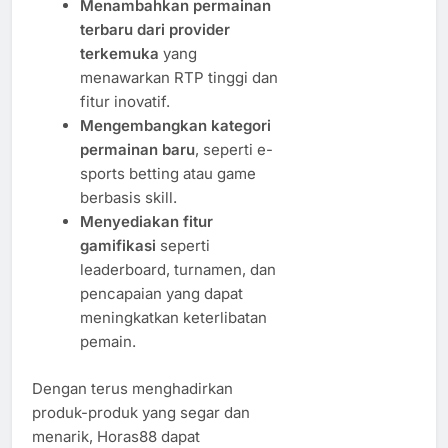
Menambahkan permainan
terbaru dari provider
terkemuka
yang
menawarkan RTP tinggi dan
fitur inovatif.
Mengembangkan kategori
permainan baru
, seperti e-
sports betting atau game
berbasis skill.
Menyediakan fitur
gamifikasi
seperti
leaderboard, turnamen, dan
pencapaian yang dapat
meningkatkan keterlibatan
pemain.
Dengan terus menghadirkan
produk-produk yang segar dan
menarik, Horas88 dapat