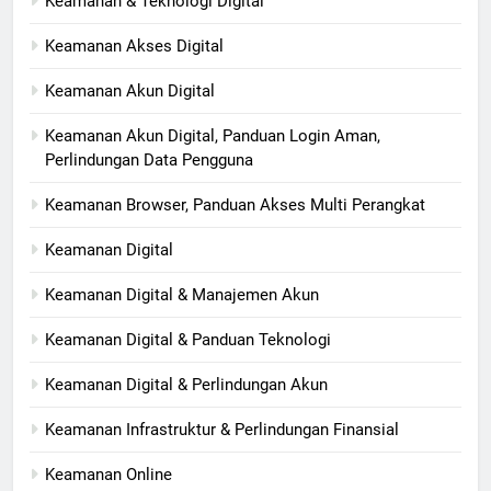
Keamanan & Teknologi Digital
Keamanan Akses Digital
Keamanan Akun Digital
Keamanan Akun Digital, Panduan Login Aman,
Perlindungan Data Pengguna
Keamanan Browser, Panduan Akses Multi Perangkat
Keamanan Digital
Keamanan Digital & Manajemen Akun
Keamanan Digital & Panduan Teknologi
Keamanan Digital & Perlindungan Akun
Keamanan Infrastruktur & Perlindungan Finansial
Keamanan Online