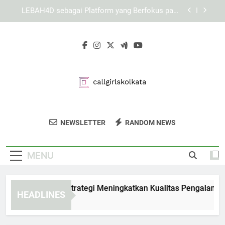
Skip
Cara Menjelajahi KAYA787 dengan Lebih Cepat
to
dan Terarah
content
KAYA787 dan Pengembangan Sistem Digital yang
Berorientasi pada Pengguna
EDWINSLOT dan Strategi Meningkatkan Kualitas
Pengalaman Pengguna
LEBAH4D sebagai Platform yang Berfokus pada
Kemudahan Pengguna Modern
Cara Menjelajahi KAYA787 dengan Lebih Cepat
dan Terarah
Call Girls Kolkata
Dapatkan Layanan Panggilan Profesional
KAYA787 dan Pengembangan Sistem Digital yang
NEWSLETTER
RANDOM NEWS
Berorientasi pada Pengguna
Di Kolkata. Layanan Terpercaya Untuk
Kebutuhan Hiburan Dewasa.
MENU
WINSLOT dan Strategi Meningkatkan Kualitas Pengalaman P
HEADLINES
eeks Ago