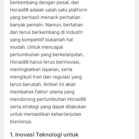
berkembang dengan pesat, dan
Horas88 adalah salah satu platform
yang berhasil menarik perhatian
banyak pemain. Namun, bertahan
dan terus berkembang di industri
yang kompetitif bukanlah hal
mudah. Untuk mencapai
pertumbuhan yang berkelanjutan,
Horas88 harus terus berinovasi,
meningkatkan layanan, serta
mengikuti tren dan regulasi yang
terus berubah. Artikel ini akan
membahas faktor utama yang
mendorong pertumbuhan Horas88
serta strategi yang dapat dilakukan
untuk memastikan keberlanjutan
bisnisnya.
1. Inovasi Teknologi untuk