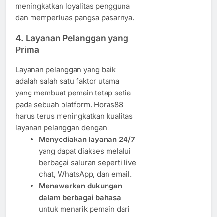
meningkatkan loyalitas pengguna
dan memperluas pangsa pasarnya.
4. Layanan Pelanggan yang
Prima
Layanan pelanggan yang baik
adalah salah satu faktor utama
yang membuat pemain tetap setia
pada sebuah platform. Horas88
harus terus meningkatkan kualitas
layanan pelanggan dengan:
Menyediakan layanan 24/7
yang dapat diakses melalui
berbagai saluran seperti live
chat, WhatsApp, dan email.
Menawarkan dukungan
dalam berbagai bahasa
untuk menarik pemain dari