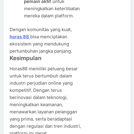
pemain aktif
untuk
meningkatkan keterlibatan
mereka dalam platform.
Dengan komunitas yang kuat,
horas 88
bisa menciptakan
ekosistem yang mendukung
pertumbuhan jangka panjang.
Kesimpulan
Horas88 memiliki peluang besar
untuk terus bertumbuh dalam
industri perjudian online yang
kompetitif. Dengan terus
berinovasi dalam teknologi,
meningkatkan keamanan,
menawarkan layanan pelanggan
yang prima, serta beradaptasi
dengan regulasi dan tren industri,
platform ini dapat