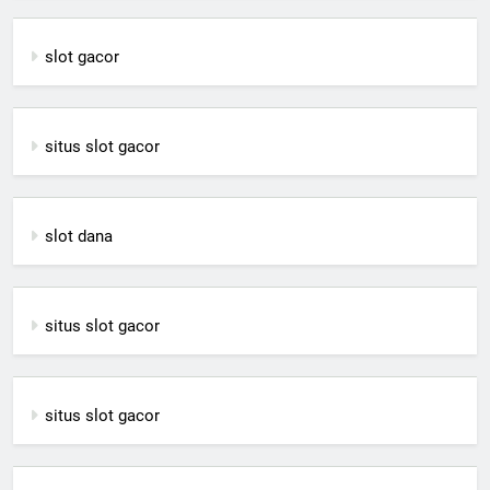
slot gacor
situs slot gacor
slot dana
situs slot gacor
situs slot gacor