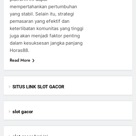
mempertahankan pertumbuhan
yang stabil. Selain itu, strategi
pemasaran yang efektif dan
keterlibatan komunitas yang tinggi
juga akan menjadi faktor penting
dalam kesuksesan jangka panjang
Horas88.
Read More
SITUS LINK SLOT GACOR
slot gacor