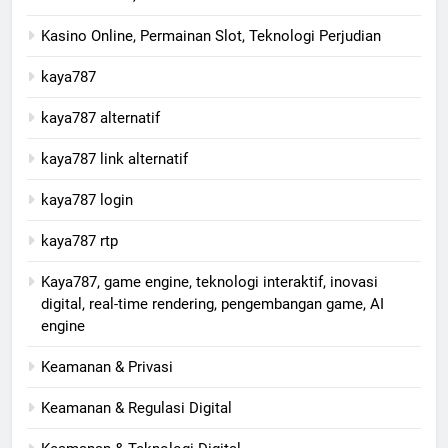
Kasino Online, Permainan Slot, Teknologi Perjudian
kaya787
kaya787 alternatif
kaya787 link alternatif
kaya787 login
kaya787 rtp
Kaya787, game engine, teknologi interaktif, inovasi
digital, real-time rendering, pengembangan game, AI
engine
Keamanan & Privasi
Keamanan & Regulasi Digital