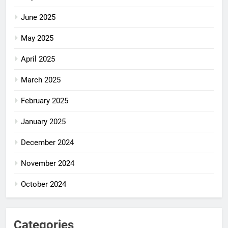
June 2025
May 2025
April 2025
March 2025
February 2025
January 2025
December 2024
November 2024
October 2024
Categories