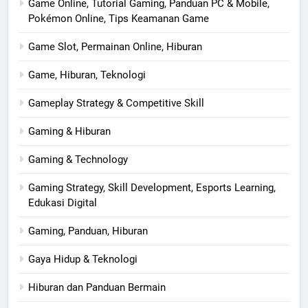
Game Online, Tutorial Gaming, Panduan PC & Mobile,
Pokémon Online, Tips Keamanan Game
Game Slot, Permainan Online, Hiburan
Game, Hiburan, Teknologi
Gameplay Strategy & Competitive Skill
Gaming & Hiburan
Gaming & Technology
Gaming Strategy, Skill Development, Esports Learning,
Edukasi Digital
Gaming, Panduan, Hiburan
Gaya Hidup & Teknologi
Hiburan dan Panduan Bermain