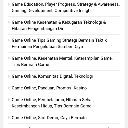
Game Education, Player Progress, Strategy & Awareness,
Gaming Development, Competitive Insight
Game Online Kesehatan & Kebugaran Teknologi &
Hiburan Pengembangan Diri
Game Online Tips Gaming Strategi Bermain Taktik
Permainan Pengelolaan Sumber Daya
Game Online, Kesehatan Mental, Keterampilan Game,
Tips Bermain Game
Game Online, Komunitas Digital, Teknologi
Game Online, Panduan, Promosi Kasino
Game Online, Pembelajaran, Hiburan Sehat,
Keseimbangan Hidup, Tips Bermain Game
Game Online, Slot Demo, Gaya Bermain