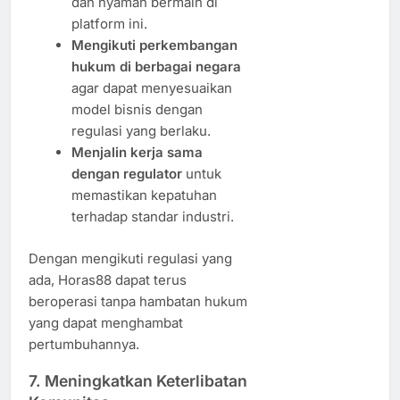
dan nyaman bermain di
platform ini.
Mengikuti perkembangan
hukum di berbagai negara
agar dapat menyesuaikan
model bisnis dengan
regulasi yang berlaku.
Menjalin kerja sama
dengan regulator
untuk
memastikan kepatuhan
terhadap standar industri.
Dengan mengikuti regulasi yang
ada, Horas88 dapat terus
beroperasi tanpa hambatan hukum
yang dapat menghambat
pertumbuhannya.
7. Meningkatkan Keterlibatan