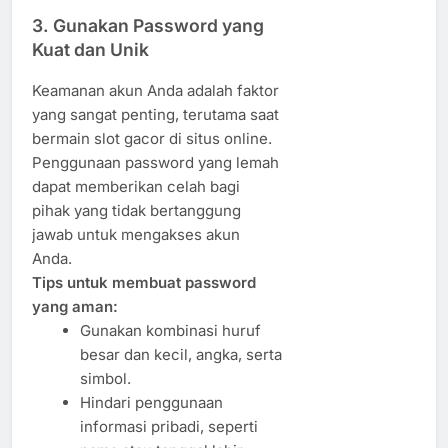
3. Gunakan Password yang
Kuat dan Unik
Keamanan akun Anda adalah faktor
yang sangat penting, terutama saat
bermain slot gacor di situs online.
Penggunaan password yang lemah
dapat memberikan celah bagi
pihak yang tidak bertanggung
jawab untuk mengakses akun
Anda.
Tips untuk membuat password
yang aman:
Gunakan kombinasi huruf
besar dan kecil, angka, serta
simbol.
Hindari penggunaan
informasi pribadi, seperti