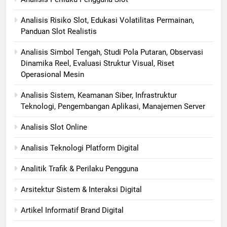
Analisis Risiko Slot, Edukasi Volatilitas Permainan,
Panduan Slot Realistis
Analisis Simbol Tengah, Studi Pola Putaran, Observasi
Dinamika Reel, Evaluasi Struktur Visual, Riset
Operasional Mesin
Analisis Sistem, Keamanan Siber, Infrastruktur
Teknologi, Pengembangan Aplikasi, Manajemen Server
Analisis Slot Online
Analisis Teknologi Platform Digital
Analitik Trafik & Perilaku Pengguna
Arsitektur Sistem & Interaksi Digital
Artikel Informatif Brand Digital