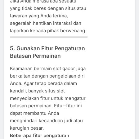
Jika Anda merasa ada sesuatu
yang tidak beres dengan situs atau
tawaran yang Anda terima,
segeralah hentikan interaksi dan
laporkan kepada pihak berwenang.
5. Gunakan Fitur Pengaturan
Batasan Permainan
Keamanan bermain slot gacor juga
berkaitan dengan pengelolaan diri
Anda. Agar tetap berada dalam
kendali, banyak situs slot
menyediakan fitur untuk mengatur
batasan permainan. Fitur-fitur ini
dapat membantu Anda
menghindari kecanduan judi atau
kerugian besar.
Beberapa fitur pengaturan