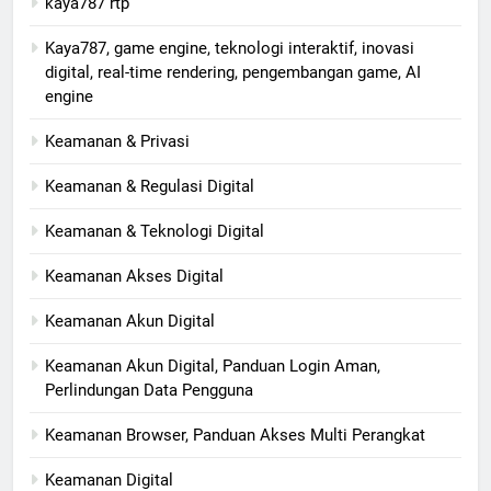
kaya787 rtp
Kaya787, game engine, teknologi interaktif, inovasi
digital, real-time rendering, pengembangan game, AI
engine
Keamanan & Privasi
Keamanan & Regulasi Digital
Keamanan & Teknologi Digital
Keamanan Akses Digital
Keamanan Akun Digital
Keamanan Akun Digital, Panduan Login Aman,
Perlindungan Data Pengguna
Keamanan Browser, Panduan Akses Multi Perangkat
Keamanan Digital