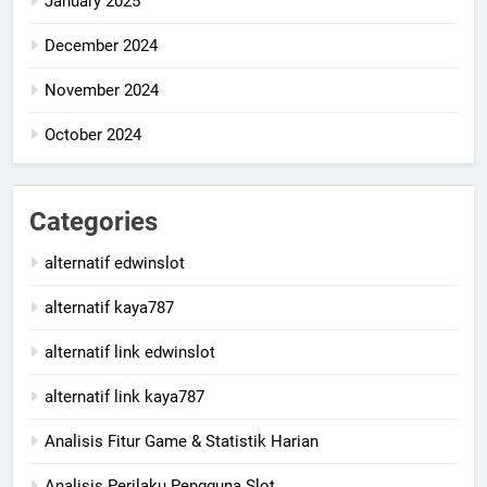
January 2025
December 2024
November 2024
October 2024
Categories
alternatif edwinslot
alternatif kaya787
alternatif link edwinslot
alternatif link kaya787
Analisis Fitur Game & Statistik Harian
Analisis Perilaku Pengguna Slot