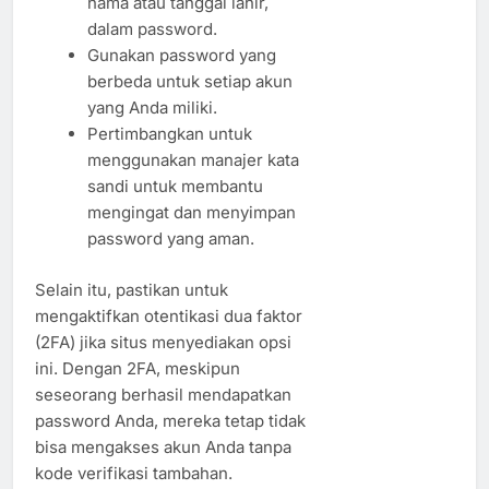
nama atau tanggal lahir,
dalam password.
Gunakan password yang
berbeda untuk setiap akun
yang Anda miliki.
Pertimbangkan untuk
menggunakan manajer kata
sandi untuk membantu
mengingat dan menyimpan
password yang aman.
Selain itu, pastikan untuk
mengaktifkan otentikasi dua faktor
(2FA) jika situs menyediakan opsi
ini. Dengan 2FA, meskipun
seseorang berhasil mendapatkan
password Anda, mereka tetap tidak
bisa mengakses akun Anda tanpa
kode verifikasi tambahan.