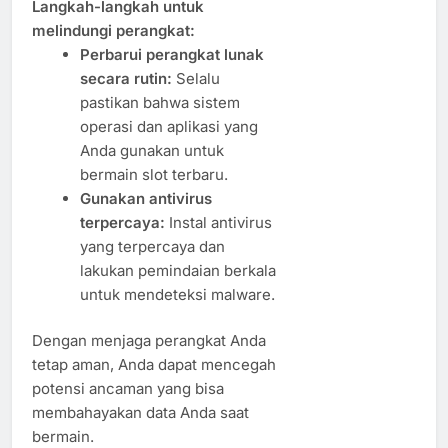
Langkah-langkah untuk
melindungi perangkat:
Perbarui perangkat lunak
secara rutin:
Selalu
pastikan bahwa sistem
operasi dan aplikasi yang
Anda gunakan untuk
bermain slot terbaru.
Gunakan antivirus
terpercaya:
Instal antivirus
yang terpercaya dan
lakukan pemindaian berkala
untuk mendeteksi malware.
Dengan menjaga perangkat Anda
tetap aman, Anda dapat mencegah
potensi ancaman yang bisa
membahayakan data Anda saat
bermain.