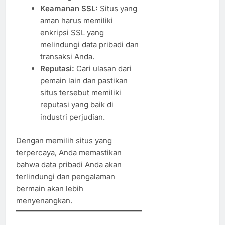
Keamanan SSL:
Situs yang
aman harus memiliki
enkripsi SSL yang
melindungi data pribadi dan
transaksi Anda.
Reputasi:
Cari ulasan dari
pemain lain dan pastikan
situs tersebut memiliki
reputasi yang baik di
industri perjudian.
Dengan memilih situs yang
terpercaya, Anda memastikan
bahwa data pribadi Anda akan
terlindungi dan pengalaman
bermain akan lebih
menyenangkan.