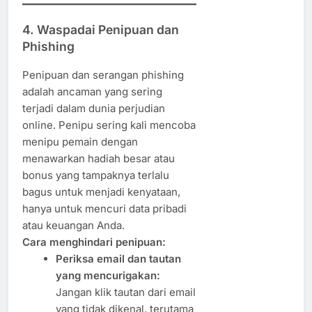
4. Waspadai Penipuan dan
Phishing
Penipuan dan serangan phishing
adalah ancaman yang sering
terjadi dalam dunia perjudian
online. Penipu sering kali mencoba
menipu pemain dengan
menawarkan hadiah besar atau
bonus yang tampaknya terlalu
bagus untuk menjadi kenyataan,
hanya untuk mencuri data pribadi
atau keuangan Anda.
Cara menghindari penipuan:
Periksa email dan tautan
yang mencurigakan:
Jangan klik tautan dari email
yang tidak dikenal, terutama