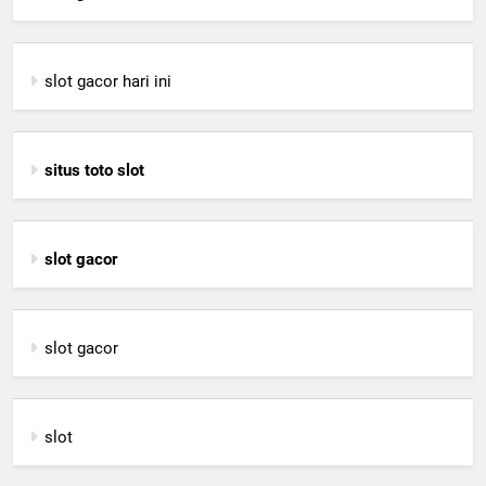
slot gacor hari ini
situs toto slot
slot gacor
slot gacor
slot