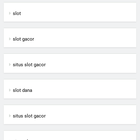
slot
slot gacor
situs slot gacor
slot dana
situs slot gacor