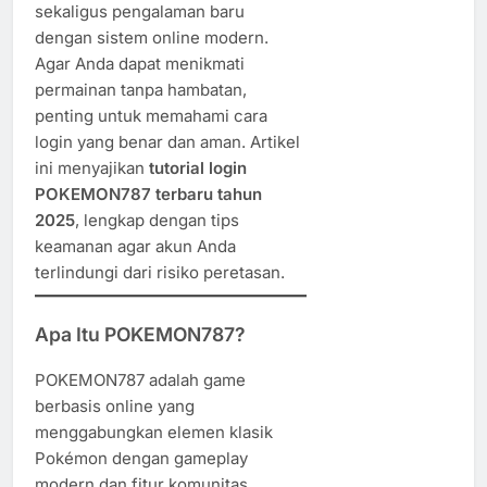
sekaligus pengalaman baru
dengan sistem online modern.
Agar Anda dapat menikmati
permainan tanpa hambatan,
penting untuk memahami cara
login yang benar dan aman. Artikel
ini menyajikan
tutorial login
POKEMON787 terbaru tahun
2025
, lengkap dengan tips
keamanan agar akun Anda
terlindungi dari risiko peretasan.
Apa Itu POKEMON787?
POKEMON787 adalah game
berbasis online yang
menggabungkan elemen klasik
Pokémon dengan gameplay
modern dan fitur komunitas.