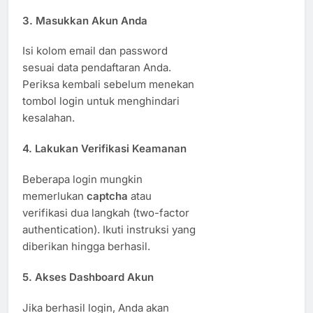
3. Masukkan Akun Anda
Isi kolom email dan password
sesuai data pendaftaran Anda.
Periksa kembali sebelum menekan
tombol login untuk menghindari
kesalahan.
4. Lakukan Verifikasi Keamanan
Beberapa login mungkin
memerlukan
captcha
atau
verifikasi dua langkah (two-factor
authentication). Ikuti instruksi yang
diberikan hingga berhasil.
5. Akses Dashboard Akun
Jika berhasil login, Anda akan