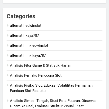
Categories
alternatif edwinslot
alternatif kaya787
alternatif link edwinslot
alternatif link kaya787
Analisis Fitur Game & Statistik Harian
Analisis Perilaku Pengguna Slot
Analisis Risiko Slot, Edukasi Volatilitas Permainan,
Panduan Slot Realistis
Analisis Simbol Tengah, Studi Pola Putaran, Observasi
Dinamika Reel, Evaluasi Struktur Visual, Riset