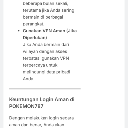
beberapa bulan sekali,
terutama jika Anda sering
bermain di berbagai
perangkat.
Gunakan VPN Aman (Jika
Diperlukan)
Jika Anda bermain dari
wilayah dengan akses
terbatas, gunakan VPN
terpercaya untuk
melindungi data pribadi
Anda.
Keuntungan Login Aman di
POKEMON787
Dengan melakukan login secara
aman dan benar, Anda akan