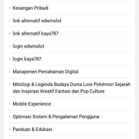
Keuangan Pribadi
link alternatif edwinslot
link alternatif kaya787
login edwinslot
login kaya787
Manajemen Pemahaman Digital
Mitologi & Legenda Budaya Dunia Lore Pokémon Sejarah
dan Inspirasi Kreatif Fantasi dan Pop Culture
Mobile Experience
Optimasi Sistem & Pengalaman Pengguna
Panduan & Edukasi