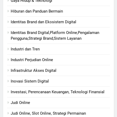
Gaya Hidup & Teknologi
Hiburan dan Panduan Bermain
Identitas Brand dan Ekosistem Digital
Identitas Brand Digital,Platform Online,Pengalaman
Pengguna,Strategi Brand,Sistem Layanan
Industri dan Tren
Industri Perjudian Online
Infrastruktur Akses Digital
Inovasi Sistem Digital
Investasi, Perencanaan Keuangan, Teknologi Finansial
Judi Online
Judi Online, Slot Online, Strategi Permainan