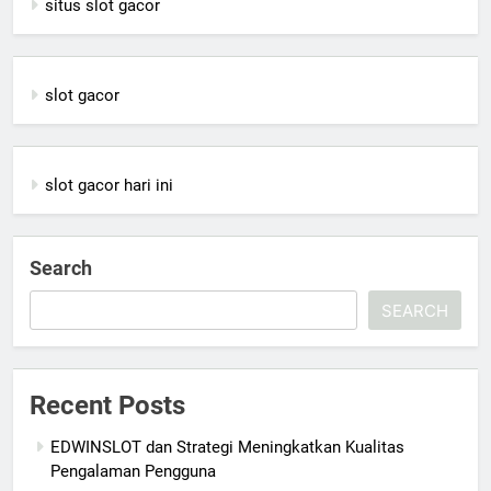
situs slot gacor
slot gacor
slot gacor hari ini
Search
SEARCH
Recent Posts
EDWINSLOT dan Strategi Meningkatkan Kualitas
Pengalaman Pengguna