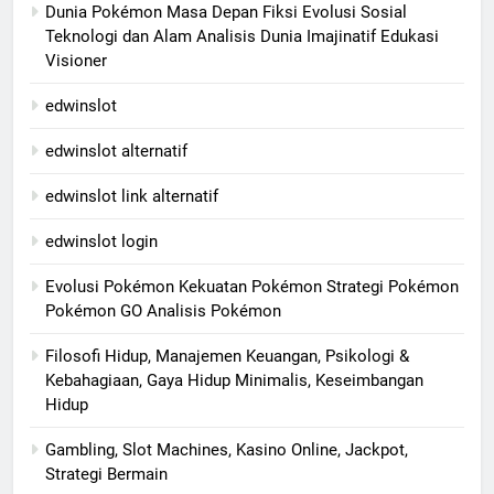
Dunia Pokémon Masa Depan Fiksi Evolusi Sosial
Teknologi dan Alam Analisis Dunia Imajinatif Edukasi
Visioner
edwinslot
edwinslot alternatif
edwinslot link alternatif
edwinslot login
Evolusi Pokémon Kekuatan Pokémon Strategi Pokémon
Pokémon GO Analisis Pokémon
Filosofi Hidup, Manajemen Keuangan, Psikologi &
Kebahagiaan, Gaya Hidup Minimalis, Keseimbangan
Hidup
Gambling, Slot Machines, Kasino Online, Jackpot,
Strategi Bermain