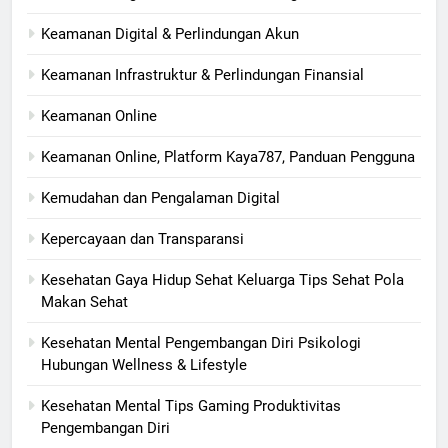
Keamanan Digital & Perlindungan Akun
Keamanan Infrastruktur & Perlindungan Finansial
Keamanan Online
Keamanan Online, Platform Kaya787, Panduan Pengguna
Kemudahan dan Pengalaman Digital
Kepercayaan dan Transparansi
Kesehatan Gaya Hidup Sehat Keluarga Tips Sehat Pola
Makan Sehat
Kesehatan Mental Pengembangan Diri Psikologi
Hubungan Wellness & Lifestyle
Kesehatan Mental Tips Gaming Produktivitas
Pengembangan Diri