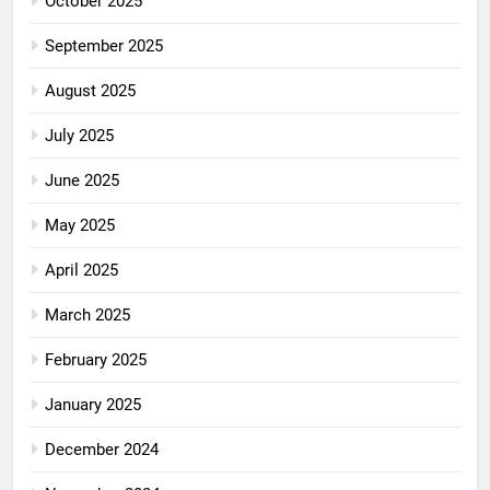
October 2025
September 2025
August 2025
July 2025
June 2025
May 2025
April 2025
March 2025
February 2025
January 2025
December 2024