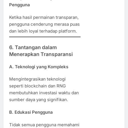
Pengguna
Ketika hasil permainan transparan,
pengguna cenderung merasa puas
dan lebih loyal terhadap platform.
6. Tantangan dalam
Menerapkan Transparansi
A. Teknologi yang Kompleks
Mengintegrasikan teknologi
seperti blockchain dan RNG
membutuhkan investasi waktu dan
sumber daya yang signifikan.
B. Edukasi Pengguna
Tidak semua pengguna memahami