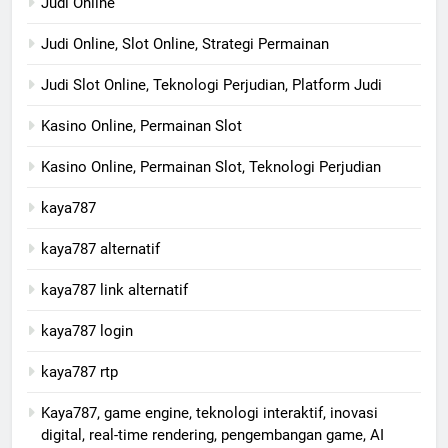
Judi Online
Judi Online, Slot Online, Strategi Permainan
Judi Slot Online, Teknologi Perjudian, Platform Judi
Kasino Online, Permainan Slot
Kasino Online, Permainan Slot, Teknologi Perjudian
kaya787
kaya787 alternatif
kaya787 link alternatif
kaya787 login
kaya787 rtp
Kaya787, game engine, teknologi interaktif, inovasi
digital, real-time rendering, pengembangan game, AI