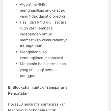
Algoritma RNG
menghasilkan angka acak
yang tidak dapat diprediksi.
Hasil dari RNG diuji secara
rutin oleh lembaga
independen untuk
memastikan keakuratannya.
Keunggulan:
Menghilangkan
kemungkinan manipulasi.
Menjamin hasil permainan
yang adil bagi semua
pengguna.
B. Blockchain untuk Transparansi
Pencatatan
Horas88 mulai mengintegrasikan
teknologi
blockchain
untuk