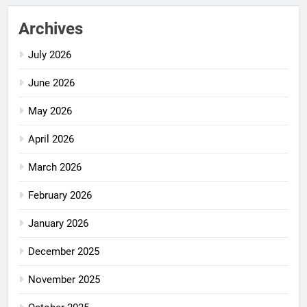
Archives
July 2026
June 2026
May 2026
April 2026
March 2026
February 2026
January 2026
December 2025
November 2025