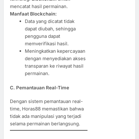
mencatat hasil permainan.
Manfaat Blockchain:
Data yang dicatat tidak
dapat diubah, sehingga
pengguna dapat
memverifikasi hasil.
Meningkatkan kepercayaan
dengan menyediakan akses
transparan ke riwayat hasil
permainan.
C. Pemantauan Real-Time
Dengan sistem pemantauan real-
time, Horas88 memastikan bahwa
tidak ada manipulasi yang terjadi
selama permainan berlangsung.