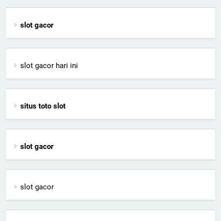
slot gacor
slot gacor hari ini
situs toto slot
slot gacor
slot gacor