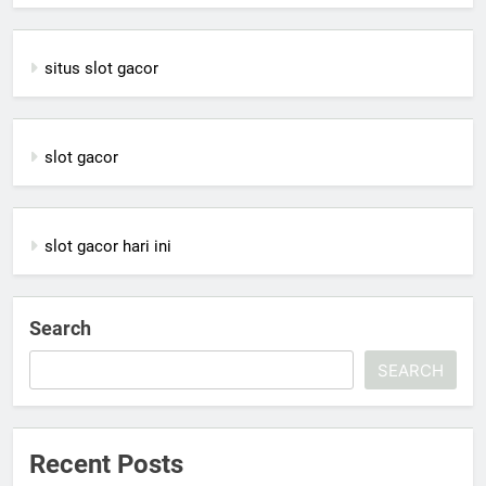
situs slot gacor
slot gacor
slot gacor hari ini
Search
SEARCH
Recent Posts