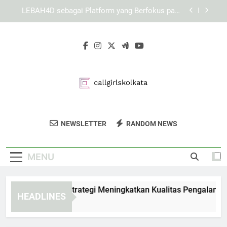
Skip
Cara Menjelajahi KAYA787 dengan Lebih Cepat
to
dan Terarah
content
KAYA787 dan Pengembangan Sistem Digital yang
Berorientasi pada Pengguna
EDWINSLOT dan Strategi Meningkatkan Kualitas
Pengalaman Pengguna
LEBAH4D sebagai Platform yang Berfokus pada
Kemudahan Pengguna Modern
Cara Menjelajahi KAYA787 dengan Lebih Cepat
dan Terarah
Call Girls Kolkata
Dapatkan Layanan Panggilan Profesional
KAYA787 dan Pengembangan Sistem Digital yang
NEWSLETTER
RANDOM NEWS
Berorientasi pada Pengguna
Di Kolkata. Layanan Terpercaya Untuk
Kebutuhan Hiburan Dewasa.
MENU
WINSLOT dan Strategi Meningkatkan Kualitas Pengalaman P
HEADLINES
eeks Ago