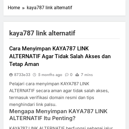
Home
kaya787 link alternatif
kaya787 link alternatif
Cara Menyimpan KAYA787 LINK
ALTERNATIF Agar Tidak Salah Akses dan
Tetap Aman
8733e33
5 months ago
0
7 mins
Pelajari cara menyimpan KAYA787 LINK
ALTERNATIF secara aman agar tidak salah akses,
termasuk verifikasi domain resmi dan tips
menghindari link palsu.
Mengapa Menyimpan KAYA787 LINK
ALTERNATIF Itu Penting?
KAYA787 LINK ALTERNATIF berfungsi sebagai jalur