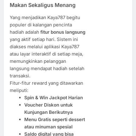
Makan Sekaligus Menang
Yang menjadikan Kaya787 begitu
populer di kalangan pencinta
hadiah adalah
fitur bonus langsung
yang aktif setiap hari. Sistem ini
diakses melalui aplikasi Kaya787
atau layar interaktif di setiap meja,
memungkinkan pelanggan
langsung mendapat hadiah setelah
transaksi.
Fitur-fitur reward yang ditawarkan
meliputi:
Spin & Win Jackpot Harian
Voucher Diskon untuk
Kunjungan Berikutnya
Menu Gratis seperti dessert
atau minuman spesial
Saldo digital yang bisa