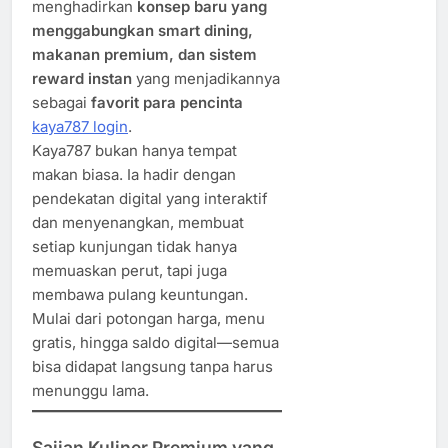
menghadirkan
konsep baru yang
menggabungkan smart dining,
makanan premium, dan sistem
reward instan
yang menjadikannya
sebagai
favorit para pencinta
kaya787 login
.
Kaya787 bukan hanya tempat
makan biasa. Ia hadir dengan
pendekatan digital yang interaktif
dan menyenangkan, membuat
setiap kunjungan tidak hanya
memuaskan perut, tapi juga
membawa pulang keuntungan.
Mulai dari potongan harga, menu
gratis, hingga saldo digital—semua
bisa didapat langsung tanpa harus
menunggu lama.
Sajian Kuliner Premium yang