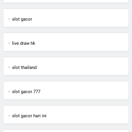
slot gacor
live draw hk
slot thailand
slot gacor 777
slot gacor hari ini