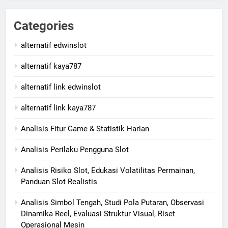
Categories
alternatif edwinslot
alternatif kaya787
alternatif link edwinslot
alternatif link kaya787
Analisis Fitur Game & Statistik Harian
Analisis Perilaku Pengguna Slot
Analisis Risiko Slot, Edukasi Volatilitas Permainan,
Panduan Slot Realistis
Analisis Simbol Tengah, Studi Pola Putaran, Observasi
Dinamika Reel, Evaluasi Struktur Visual, Riset
Operasional Mesin