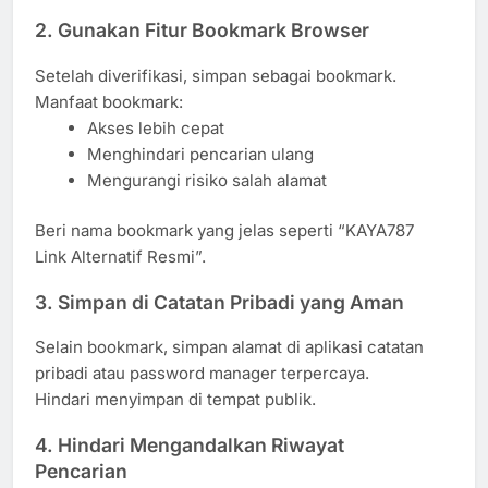
2. Gunakan Fitur Bookmark Browser
Setelah diverifikasi, simpan sebagai bookmark.
Manfaat bookmark:
Akses lebih cepat
Menghindari pencarian ulang
Mengurangi risiko salah alamat
Beri nama bookmark yang jelas seperti “KAYA787
Link Alternatif Resmi”.
3. Simpan di Catatan Pribadi yang Aman
Selain bookmark, simpan alamat di aplikasi catatan
pribadi atau password manager terpercaya.
Hindari menyimpan di tempat publik.
4. Hindari Mengandalkan Riwayat
Pencarian