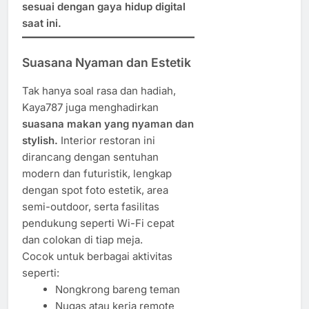
sesuai dengan gaya hidup digital
saat ini.
Suasana Nyaman dan Estetik
Tak hanya soal rasa dan hadiah,
Kaya787 juga menghadirkan
suasana makan yang nyaman dan
stylish.
Interior restoran ini
dirancang dengan sentuhan
modern dan futuristik, lengkap
dengan spot foto estetik, area
semi-outdoor, serta fasilitas
pendukung seperti Wi-Fi cepat
dan colokan di tiap meja.
Cocok untuk berbagai aktivitas
seperti:
Nongkrong bareng teman
Nugas atau kerja remote