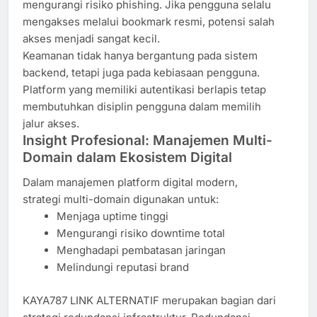
mengurangi risiko phishing. Jika pengguna selalu
mengakses melalui bookmark resmi, potensi salah
akses menjadi sangat kecil.
Keamanan tidak hanya bergantung pada sistem
backend, tetapi juga pada kebiasaan pengguna.
Platform yang memiliki autentikasi berlapis tetap
membutuhkan disiplin pengguna dalam memilih
jalur akses.
Insight Profesional: Manajemen Multi-
Domain dalam Ekosistem Digital
Dalam manajemen platform digital modern,
strategi multi-domain digunakan untuk:
Menjaga uptime tinggi
Mengurangi risiko downtime total
Menghadapi pembatasan jaringan
Melindungi reputasi brand
KAYA787 LINK ALTERNATIF merupakan bagian dari