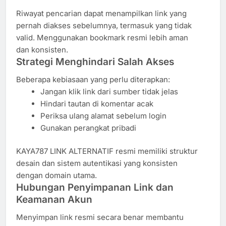
Riwayat pencarian dapat menampilkan link yang
pernah diakses sebelumnya, termasuk yang tidak
valid. Menggunakan bookmark resmi lebih aman
dan konsisten.
Strategi Menghindari Salah Akses
Beberapa kebiasaan yang perlu diterapkan:
Jangan klik link dari sumber tidak jelas
Hindari tautan di komentar acak
Periksa ulang alamat sebelum login
Gunakan perangkat pribadi
KAYA787 LINK ALTERNATIF resmi memiliki struktur
desain dan sistem autentikasi yang konsisten
dengan domain utama.
Hubungan Penyimpanan Link dan
Keamanan Akun
Menyimpan link resmi secara benar membantu