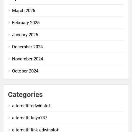
March 2025
February 2025
January 2025
December 2024
November 2024
October 2024
Categories
alternatif edwinslot
alternatif kaya787
alternatif link edwinslot