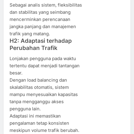
Sebagai analis sistem, fleksibilitas
dan stabilitas yang seimbang
mencerminkan perencanaan
jangka panjang dan manajemen
trafik yang matang.
H2: Adaptasi terhadap
Perubahan Trafik
Lonjakan pengguna pada waktu
tertentu dapat menjadi tantangan
besar.
Dengan load balancing dan
skalabilitas otomatis, sistem
mampu menyesuaikan kapasitas
tanpa mengganggu akses
pengguna lain.
Adaptasi ini memastikan
pengalaman tetap konsisten
meskipun volume trafik berubah.