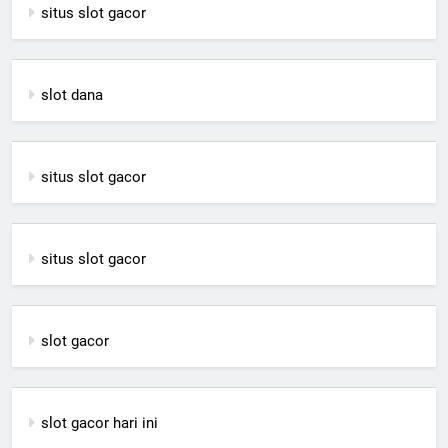
situs slot gacor
slot dana
situs slot gacor
situs slot gacor
slot gacor
slot gacor hari ini