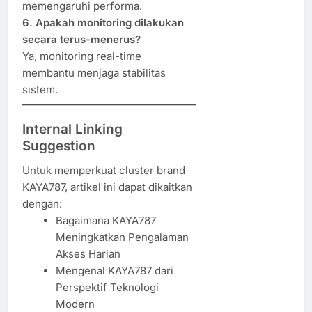
memengaruhi performa.
6. Apakah monitoring dilakukan
secara terus-menerus?
Ya, monitoring real-time
membantu menjaga stabilitas
sistem.
Internal Linking
Suggestion
Untuk memperkuat cluster brand
KAYA787, artikel ini dapat dikaitkan
dengan:
Bagaimana KAYA787
Meningkatkan Pengalaman
Akses Harian
Mengenal KAYA787 dari
Perspektif Teknologi
Modern