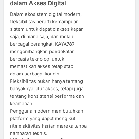
dalam Akses Digital
Dalam ekosistem digital modern,
fleksibilitas berarti kemampuan
sistem untuk dapat diakses kapan
saja, di mana saja, dan melalui
berbagai perangkat. KAYA787
mengembangkan pendekatan
berbasis teknologi untuk
memastikan akses tetap stabil
dalam berbagai kondisi.
Fleksibilitas bukan hanya tentang
banyaknya jalur akses, tetapi juga
tentang konsistensi performa dan
keamanan.
Pengguna modern membutuhkan
platform yang dapat mengikuti
ritme aktivitas harian mereka tanpa
hambatan teknis.