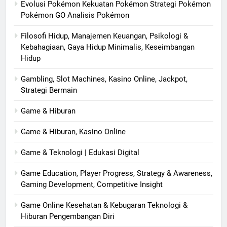
Evolusi Pokémon Kekuatan Pokémon Strategi Pokémon
Pokémon GO Analisis Pokémon
Filosofi Hidup, Manajemen Keuangan, Psikologi &
Kebahagiaan, Gaya Hidup Minimalis, Keseimbangan
Hidup
Gambling, Slot Machines, Kasino Online, Jackpot,
Strategi Bermain
Game & Hiburan
Game & Hiburan, Kasino Online
Game & Teknologi | Edukasi Digital
Game Education, Player Progress, Strategy & Awareness,
Gaming Development, Competitive Insight
Game Online Kesehatan & Kebugaran Teknologi &
Hiburan Pengembangan Diri