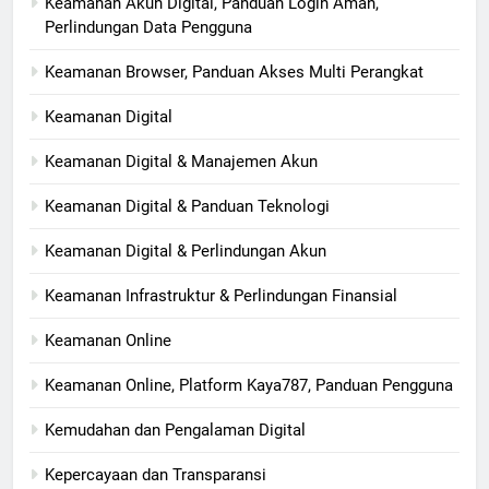
Keamanan Akun Digital, Panduan Login Aman,
Perlindungan Data Pengguna
Keamanan Browser, Panduan Akses Multi Perangkat
Keamanan Digital
Keamanan Digital & Manajemen Akun
Keamanan Digital & Panduan Teknologi
Keamanan Digital & Perlindungan Akun
Keamanan Infrastruktur & Perlindungan Finansial
Keamanan Online
Keamanan Online, Platform Kaya787, Panduan Pengguna
Kemudahan dan Pengalaman Digital
Kepercayaan dan Transparansi