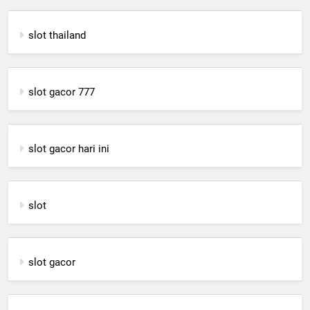
slot thailand
slot gacor 777
slot gacor hari ini
slot
slot gacor