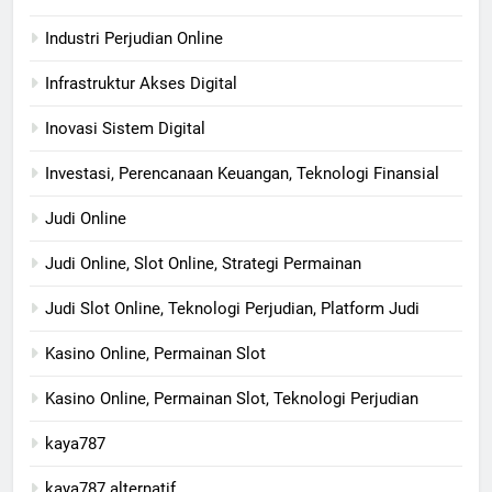
Industri Perjudian Online
Infrastruktur Akses Digital
Inovasi Sistem Digital
Investasi, Perencanaan Keuangan, Teknologi Finansial
Judi Online
Judi Online, Slot Online, Strategi Permainan
Judi Slot Online, Teknologi Perjudian, Platform Judi
Kasino Online, Permainan Slot
Kasino Online, Permainan Slot, Teknologi Perjudian
kaya787
kaya787 alternatif