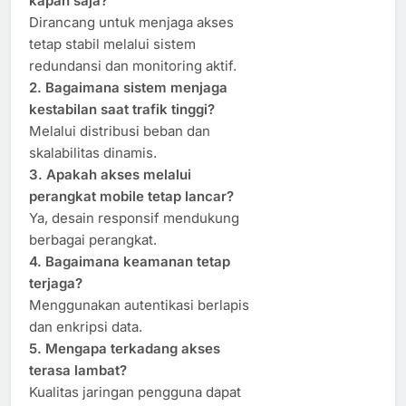
kapan saja?
Dirancang untuk menjaga akses
tetap stabil melalui sistem
redundansi dan monitoring aktif.
2. Bagaimana sistem menjaga
kestabilan saat trafik tinggi?
Melalui distribusi beban dan
skalabilitas dinamis.
3. Apakah akses melalui
perangkat mobile tetap lancar?
Ya, desain responsif mendukung
berbagai perangkat.
4. Bagaimana keamanan tetap
terjaga?
Menggunakan autentikasi berlapis
dan enkripsi data.
5. Mengapa terkadang akses
terasa lambat?
Kualitas jaringan pengguna dapat