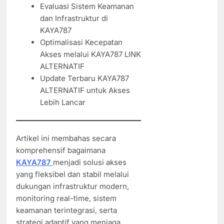
Evaluasi Sistem Keamanan
dan Infrastruktur di
KAYA787
Optimalisasi Kecepatan
Akses melalui KAYA787 LINK
ALTERNATIF
Update Terbaru KAYA787
ALTERNATIF untuk Akses
Lebih Lancar
Artikel ini membahas secara
komprehensif bagaimana
KAYA787
menjadi solusi akses
yang fleksibel dan stabil melalui
dukungan infrastruktur modern,
monitoring real-time, sistem
keamanan terintegrasi, serta
strategi adaptif yang menjaga