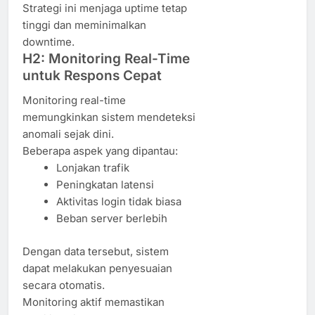
Strategi ini menjaga uptime tetap
tinggi dan meminimalkan
downtime.
H2: Monitoring Real-Time
untuk Respons Cepat
Monitoring real-time
memungkinkan sistem mendeteksi
anomali sejak dini.
Beberapa aspek yang dipantau:
Lonjakan trafik
Peningkatan latensi
Aktivitas login tidak biasa
Beban server berlebih
Dengan data tersebut, sistem
dapat melakukan penyesuaian
secara otomatis.
Monitoring aktif memastikan