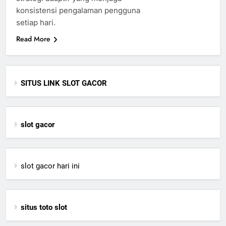
konsistensi pengalaman pengguna
setiap hari.
Read More
SITUS LINK SLOT GACOR
slot gacor
slot gacor hari ini
situs toto slot