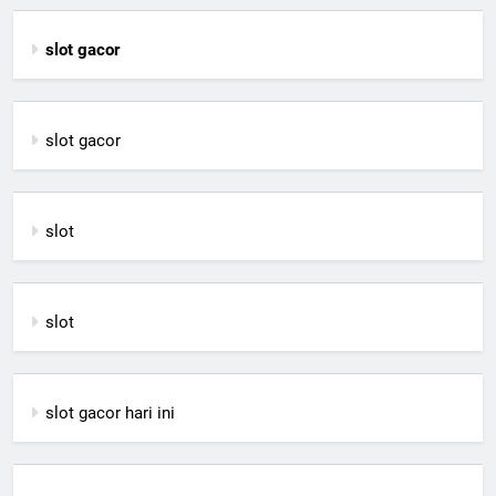
slot gacor
slot gacor
slot
slot
slot gacor hari ini