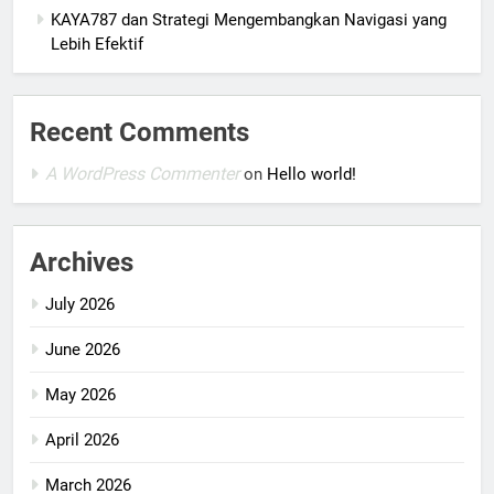
KAYA787 dan Strategi Mengembangkan Navigasi yang
Lebih Efektif
Recent Comments
A WordPress Commenter
on
Hello world!
Archives
July 2026
June 2026
May 2026
April 2026
March 2026