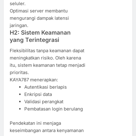
seluler.
Optimasi server membantu
mengurangi dampak latensi
jaringan.
H2: Sistem Keamanan
yang Terintegrasi
Fleksibilitas tanpa keamanan dapat
meningkatkan risiko. Oleh karena
itu, sistem keamanan tetap menjadi
prioritas.
KAYA787 menerapkan:
Autentikasi berlapis
Enkripsi data
Validasi perangkat
Pembatasan login berulang
Pendekatan ini menjaga
keseimbangan antara kenyamanan