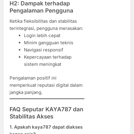
H2: Dampak terhadap
Pengalaman Pengguna
Ketika fleksibilitas dan stabilitas
terintegrasi, pengguna merasakan:
Login lebih cepat
Minim gangguan teknis
Navigasi responsif
Kepercayaan terhadap
sistem meningkat
Pengalaman positif ini
memperkuat reputasi digital dalam
jangka panjang.
FAQ Seputar KAYA787 dan
Stabilitas Akses
1. Apakah kaya787 dapat diakses