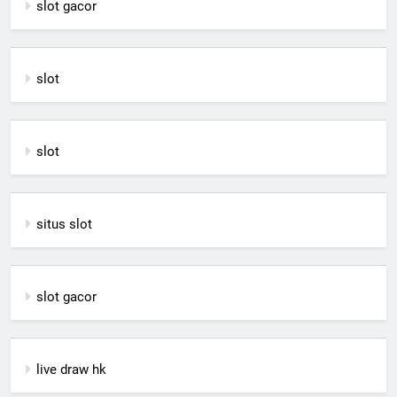
slot gacor
slot
slot
situs slot
slot gacor
live draw hk