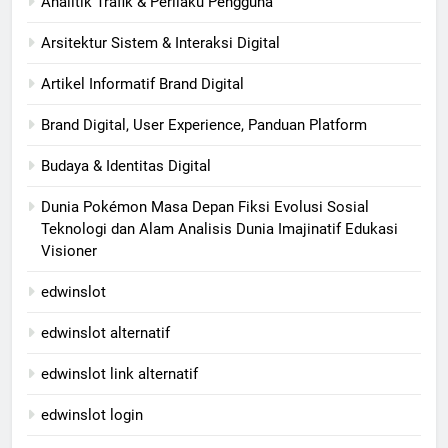
Analitik Trafik & Perilaku Pengguna
Arsitektur Sistem & Interaksi Digital
Artikel Informatif Brand Digital
Brand Digital, User Experience, Panduan Platform
Budaya & Identitas Digital
Dunia Pokémon Masa Depan Fiksi Evolusi Sosial
Teknologi dan Alam Analisis Dunia Imajinatif Edukasi
Visioner
edwinslot
edwinslot alternatif
edwinslot link alternatif
edwinslot login