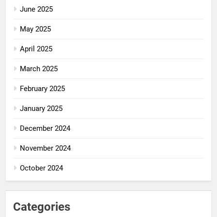
June 2025
May 2025
April 2025
March 2025
February 2025
January 2025
December 2024
November 2024
October 2024
Categories