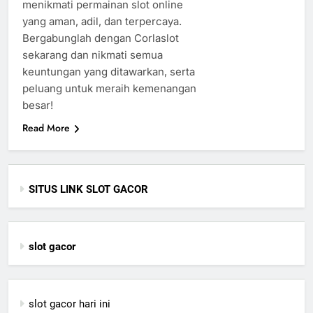
menikmati permainan slot online
yang aman, adil, dan terpercaya.
Bergabunglah dengan Corlaslot
sekarang dan nikmati semua
keuntungan yang ditawarkan, serta
peluang untuk meraih kemenangan
besar!
Read More
SITUS LINK SLOT GACOR
slot gacor
slot gacor hari ini