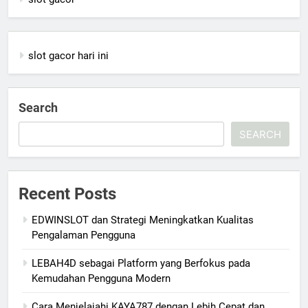
slot gacor hari ini
Search
SEARCH
Recent Posts
EDWINSLOT dan Strategi Meningkatkan Kualitas
Pengalaman Pengguna
LEBAH4D sebagai Platform yang Berfokus pada
Kemudahan Pengguna Modern
Cara Menjelajahi KAYA787 dengan Lebih Cepat dan