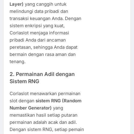
Layer)
yang canggih untuk
melindungi data pribadi dan
transaksi keuangan Anda. Dengan
sistem enkripsi yang kuat,
Corlaslot menjaga informasi
pribadi Anda dari ancaman
peretasan, sehingga Anda dapat
bermain dengan rasa aman dan
tenang.
2.
Permainan Adil dengan
Sistem RNG
Corlaslot menawarkan permainan
slot dengan
sistem RNG (Random
Number Generator)
yang
memastikan hasil setiap putaran
permainan adalah acak dan adil.
Dengan sistem RNG, setiap pemain