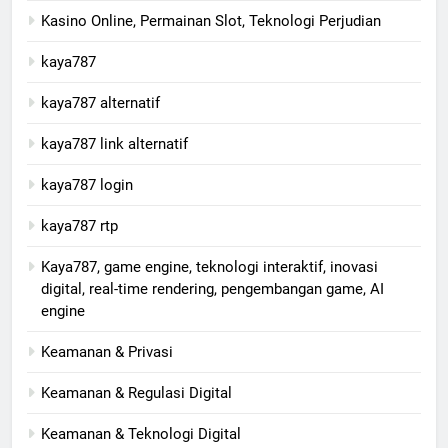
Kasino Online, Permainan Slot, Teknologi Perjudian
kaya787
kaya787 alternatif
kaya787 link alternatif
kaya787 login
kaya787 rtp
Kaya787, game engine, teknologi interaktif, inovasi
digital, real-time rendering, pengembangan game, AI
engine
Keamanan & Privasi
Keamanan & Regulasi Digital
Keamanan & Teknologi Digital