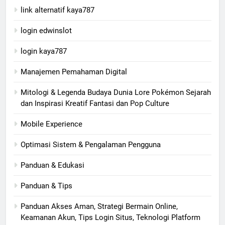
link alternatif kaya787
login edwinslot
login kaya787
Manajemen Pemahaman Digital
Mitologi & Legenda Budaya Dunia Lore Pokémon Sejarah
dan Inspirasi Kreatif Fantasi dan Pop Culture
Mobile Experience
Optimasi Sistem & Pengalaman Pengguna
Panduan & Edukasi
Panduan & Tips
Panduan Akses Aman, Strategi Bermain Online,
Keamanan Akun, Tips Login Situs, Teknologi Platform