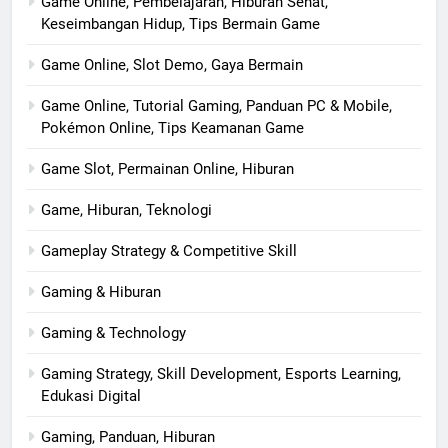
Game Online, Pembelajaran, Hiburan Sehat,
Keseimbangan Hidup, Tips Bermain Game
Game Online, Slot Demo, Gaya Bermain
Game Online, Tutorial Gaming, Panduan PC & Mobile,
Pokémon Online, Tips Keamanan Game
Game Slot, Permainan Online, Hiburan
Game, Hiburan, Teknologi
Gameplay Strategy & Competitive Skill
Gaming & Hiburan
Gaming & Technology
Gaming Strategy, Skill Development, Esports Learning,
Edukasi Digital
Gaming, Panduan, Hiburan