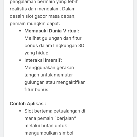
pengalaman bermain yang lebih
realistis dan mendalam. Dalam
desain slot gacor masa depan,
pemain mungkin dapat:
Memasuki Dunia Virtual:
Melihat gulungan dan fitur
bonus dalam lingkungan 3D
yang hidup.
Interaksi Imersif:
Menggunakan gerakan
tangan untuk memutar
gulungan atau mengaktifkan
fitur bonus.
Contoh Aplikasi:
Slot bertema petualangan di
mana pemain “berjalan”
melalui hutan untuk
mengumpulkan simbol