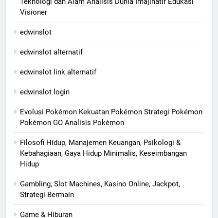
Teknologi dan Alam Analisis Dunia Imajinatif Edukasi
Visioner
edwinslot
edwinslot alternatif
edwinslot link alternatif
edwinslot login
Evolusi Pokémon Kekuatan Pokémon Strategi Pokémon
Pokémon GO Analisis Pokémon
Filosofi Hidup, Manajemen Keuangan, Psikologi &
Kebahagiaan, Gaya Hidup Minimalis, Keseimbangan
Hidup
Gambling, Slot Machines, Kasino Online, Jackpot,
Strategi Bermain
Game & Hiburan