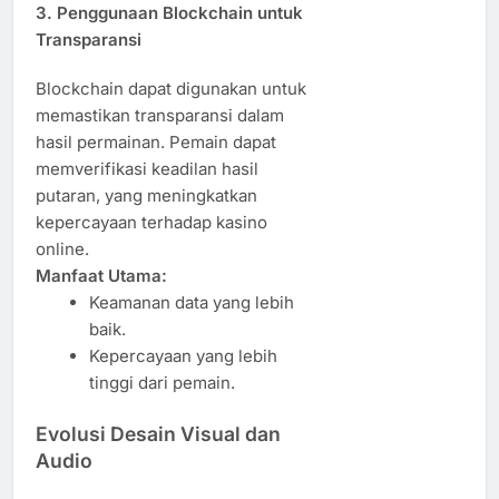
3.
Penggunaan Blockchain untuk
Transparansi
Blockchain dapat digunakan untuk
memastikan transparansi dalam
hasil permainan. Pemain dapat
memverifikasi keadilan hasil
putaran, yang meningkatkan
kepercayaan terhadap kasino
online.
Manfaat Utama:
Keamanan data yang lebih
baik.
Kepercayaan yang lebih
tinggi dari pemain.
Evolusi Desain Visual dan
Audio