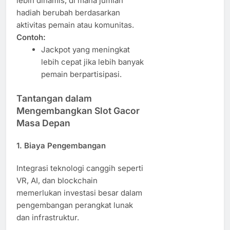
lebih dinamis, di mana jumlah
hadiah berubah berdasarkan
aktivitas pemain atau komunitas.
Contoh:
Jackpot yang meningkat
lebih cepat jika lebih banyak
pemain berpartisipasi.
Tantangan dalam
Mengembangkan Slot Gacor
Masa Depan
1.
Biaya Pengembangan
Integrasi teknologi canggih seperti
VR, AI, dan blockchain
memerlukan investasi besar dalam
pengembangan perangkat lunak
dan infrastruktur.