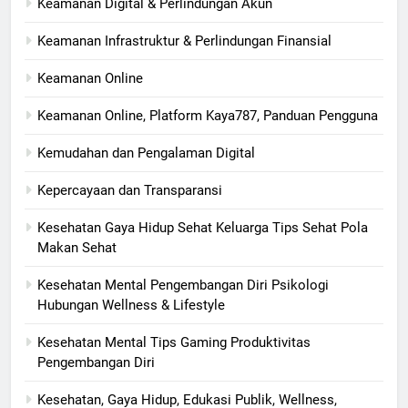
Keamanan Digital & Perlindungan Akun
Keamanan Infrastruktur & Perlindungan Finansial
Keamanan Online
Keamanan Online, Platform Kaya787, Panduan Pengguna
Kemudahan dan Pengalaman Digital
Kepercayaan dan Transparansi
Kesehatan Gaya Hidup Sehat Keluarga Tips Sehat Pola
Makan Sehat
Kesehatan Mental Pengembangan Diri Psikologi
Hubungan Wellness & Lifestyle
Kesehatan Mental Tips Gaming Produktivitas
Pengembangan Diri
Kesehatan, Gaya Hidup, Edukasi Publik, Wellness,