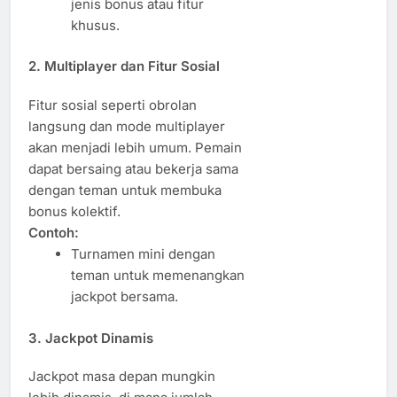
jenis bonus atau fitur
khusus.
2.
Multiplayer dan Fitur Sosial
Fitur sosial seperti obrolan
langsung dan mode multiplayer
akan menjadi lebih umum. Pemain
dapat bersaing atau bekerja sama
dengan teman untuk membuka
bonus kolektif.
Contoh:
Turnamen mini dengan
teman untuk memenangkan
jackpot bersama.
3.
Jackpot Dinamis
Jackpot masa depan mungkin