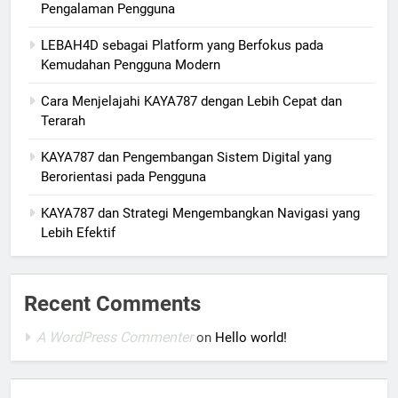
Pengalaman Pengguna
LEBAH4D sebagai Platform yang Berfokus pada
Kemudahan Pengguna Modern
Cara Menjelajahi KAYA787 dengan Lebih Cepat dan
Terarah
KAYA787 dan Pengembangan Sistem Digital yang
Berorientasi pada Pengguna
KAYA787 dan Strategi Mengembangkan Navigasi yang
Lebih Efektif
Recent Comments
A WordPress Commenter
on
Hello world!