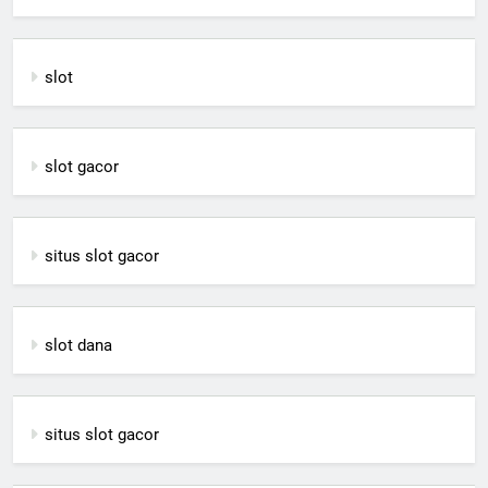
slot
slot gacor
situs slot gacor
slot dana
situs slot gacor