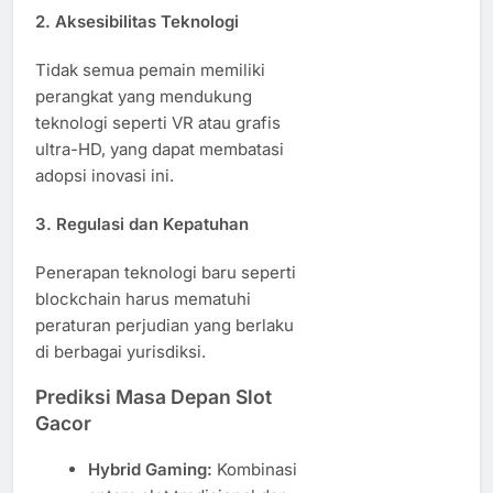
2.
Aksesibilitas Teknologi
Tidak semua pemain memiliki
perangkat yang mendukung
teknologi seperti VR atau grafis
ultra-HD, yang dapat membatasi
adopsi inovasi ini.
3.
Regulasi dan Kepatuhan
Penerapan teknologi baru seperti
blockchain harus mematuhi
peraturan perjudian yang berlaku
di berbagai yurisdiksi.
Prediksi Masa Depan Slot
Gacor
Hybrid Gaming:
Kombinasi