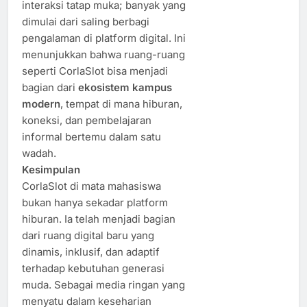
interaksi tatap muka; banyak yang
dimulai dari saling berbagi
pengalaman di platform digital. Ini
menunjukkan bahwa ruang-ruang
seperti CorlaSlot bisa menjadi
bagian dari
ekosistem kampus
modern
, tempat di mana hiburan,
koneksi, dan pembelajaran
informal bertemu dalam satu
wadah.
Kesimpulan
CorlaSlot di mata mahasiswa
bukan hanya sekadar platform
hiburan. Ia telah menjadi bagian
dari ruang digital baru yang
dinamis, inklusif, dan adaptif
terhadap kebutuhan generasi
muda. Sebagai media ringan yang
menyatu dalam keseharian