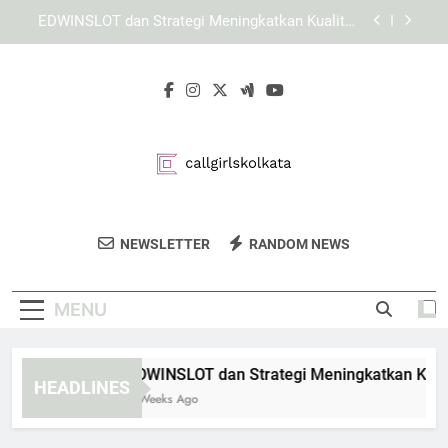
Skip
LEBAH4D sebagai Platform yang Berfokus pada
to
Kemudahan Pengguna Modern
content
Cara Menjelajahi KAYA787 dengan Lebih Cepat
dan Terarah
KAYA787 dan Pengembangan Sistem Digital yang
Berorientasi pada Pengguna
EDWINSLOT dan Strategi Meningkatkan Kualitas
Pengalaman Pengguna
LEBAH4D sebagai Platform yang Berfokus pada
Kemudahan Pengguna Modern
Call Girls Kolkata
Dapatkan Layanan Panggilan Profesional
Cara Menjelajahi KAYA787 dengan Lebih Cepat
NEWSLETTER
RANDOM NEWS
dan Terarah
Di Kolkata. Layanan Terpercaya Untuk
Kebutuhan Hiburan Dewasa.
KAYA787 dan Pengembangan Sistem Digital yang
Berorientasi pada Pengguna
MENU
EDWINSLOT dan Strategi Meningkatkan Kualita
HEADLINES
2 Weeks Ago