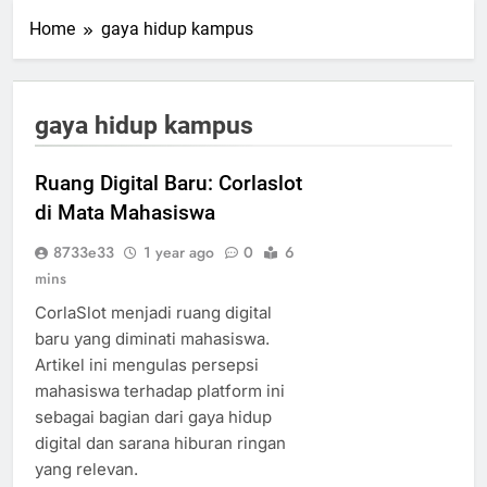
Home
gaya hidup kampus
gaya hidup kampus
Ruang Digital Baru: Corlaslot
di Mata Mahasiswa
8733e33
1 year ago
0
6
mins
CorlaSlot menjadi ruang digital
baru yang diminati mahasiswa.
Artikel ini mengulas persepsi
mahasiswa terhadap platform ini
sebagai bagian dari gaya hidup
digital dan sarana hiburan ringan
yang relevan.