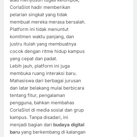
CorlaSlot hadir memberikan
pelarian singkat yang tidak
membuat mereka merasa bersalah.
Platform ini tidak menuntut
komitmen waktu panjang, dan
justru itulah yang membuatnya
cocok dengan ritme hidup kampus
yang cepat dan padat.
Lebih jauh, platform ini juga
membuka ruang interaksi baru.
Mahasiswa dari berbagai jurusan
dan latar belakang mulai berbicara
tentang fitur, pengalaman
pengguna, bahkan membahas
CorlaSlot di media sosial dan grup
kampus. Tanpa disadari, ini
menjadi bagian dari
budaya digital
baru
yang berkembang di kalangan