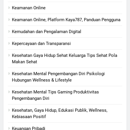
Keamanan Online
Keamanan Online, Platform Kaya787, Panduan Pengguna
Kemudahan dan Pengalaman Digital
Kepercayaan dan Transparansi
Kesehatan Gaya Hidup Sehat Keluarga Tips Sehat Pola
Makan Sehat
Kesehatan Mental Pengembangan Diri Psikologi
Hubungan Wellness & Lifestyle
Kesehatan Mental Tips Gaming Produktivitas
Pengembangan Diri
Kesehatan, Gaya Hidup, Edukasi Publik, Wellness,
Kebiasaan Positif
Keuangan Pribadi