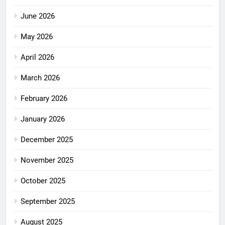
June 2026
May 2026
April 2026
March 2026
February 2026
January 2026
December 2025
November 2025
October 2025
September 2025
August 2025