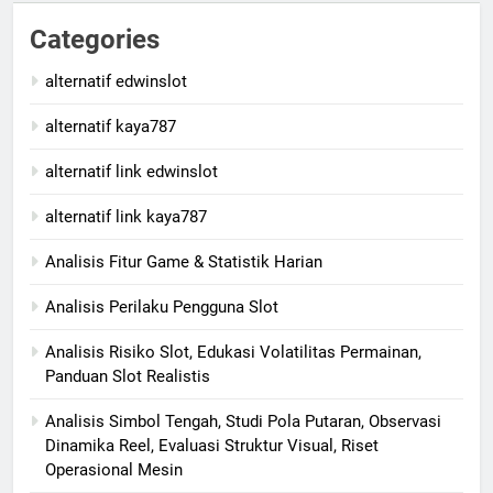
Categories
alternatif edwinslot
alternatif kaya787
alternatif link edwinslot
alternatif link kaya787
Analisis Fitur Game & Statistik Harian
Analisis Perilaku Pengguna Slot
Analisis Risiko Slot, Edukasi Volatilitas Permainan,
Panduan Slot Realistis
Analisis Simbol Tengah, Studi Pola Putaran, Observasi
Dinamika Reel, Evaluasi Struktur Visual, Riset
Operasional Mesin