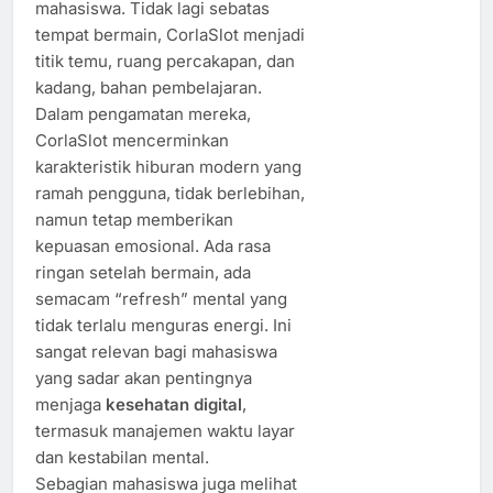
mahasiswa. Tidak lagi sebatas
tempat bermain, CorlaSlot menjadi
titik temu, ruang percakapan, dan
kadang, bahan pembelajaran.
Dalam pengamatan mereka,
CorlaSlot mencerminkan
karakteristik hiburan modern yang
ramah pengguna, tidak berlebihan,
namun tetap memberikan
kepuasan emosional. Ada rasa
ringan setelah bermain, ada
semacam “refresh” mental yang
tidak terlalu menguras energi. Ini
sangat relevan bagi mahasiswa
yang sadar akan pentingnya
menjaga
kesehatan digital
,
termasuk manajemen waktu layar
dan kestabilan mental.
Sebagian mahasiswa juga melihat