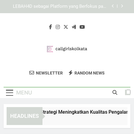
Skip
Cara Menjelajahi KAYA787 dengan Lebih Cepat
to
dan Terarah
content
KAYA787 dan Pengembangan Sistem Digital yang
Berorientasi pada Pengguna
EDWINSLOT dan Strategi Meningkatkan Kualitas
Pengalaman Pengguna
LEBAH4D sebagai Platform yang Berfokus pada
Kemudahan Pengguna Modern
Cara Menjelajahi KAYA787 dengan Lebih Cepat
dan Terarah
Call Girls Kolkata
Dapatkan Layanan Panggilan Profesional
KAYA787 dan Pengembangan Sistem Digital yang
NEWSLETTER
RANDOM NEWS
Berorientasi pada Pengguna
Di Kolkata. Layanan Terpercaya Untuk
Kebutuhan Hiburan Dewasa.
MENU
DWINSLOT dan Strategi Meningkatkan Kualitas Pengalaman 
HEADLINES
 Weeks Ago