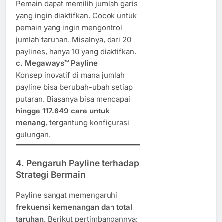
Pemain dapat memilih jumlah garis
yang ingin diaktifkan. Cocok untuk
pemain yang ingin mengontrol
jumlah taruhan. Misalnya, dari 20
paylines, hanya 10 yang diaktifkan.
c. Megaways™ Payline
Konsep inovatif di mana jumlah
payline bisa berubah-ubah setiap
putaran. Biasanya bisa mencapai
hingga 117.649 cara untuk
menang
, tergantung konfigurasi
gulungan.
4. Pengaruh Payline terhadap
Strategi Bermain
Payline sangat memengaruhi
frekuensi kemenangan dan total
taruhan
. Berikut pertimbangannya: