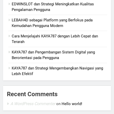
EDWINSLOT dan Strategi Meningkatkan Kualitas
Pengalaman Pengguna
LEBAH4D sebagai Platform yang Berfokus pada
Kemudahan Pengguna Modern
Cara Menjelajahi KAYA787 dengan Lebih Cepat dan
Terarah
KAYA787 dan Pengembangan Sistem Digital yang
Berorientasi pada Pengguna
KAYA787 dan Strategi Mengembangkan Navigasi yang
Lebih Efektif
Recent Comments
A WordPress Commenter
on
Hello world!