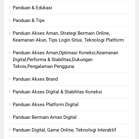
Panduan & Edukasi
Panduan & Tips
Panduan Akses Aman, Strategi Bermain Online,
Keamanan Akun, Tips Login Situs, Teknologi Platform
Panduan Akses Aman,Optimasi Koneksi,Keamanan
Digital,Performa & Stabilitas,Dukungan
Teknis,Pengalaman Pengguna
Panduan Akses Brand
Panduan Akses Digital & Stabilitas Koneksi
Panduan Akses Platform Digital
Panduan Bermain Aman Digital
Panduan Digital, Game Online, Teknologi Interaktif