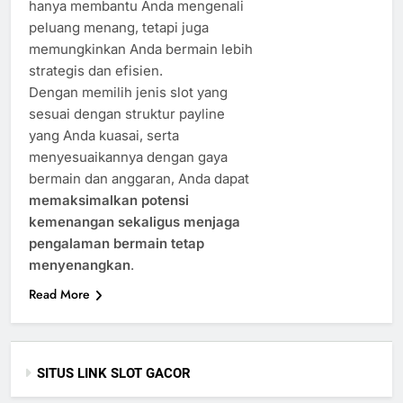
hanya membantu Anda mengenali
peluang menang, tetapi juga
memungkinkan Anda bermain lebih
strategis dan efisien.
Dengan memilih jenis slot yang
sesuai dengan struktur payline
yang Anda kuasai, serta
menyesuaikannya dengan gaya
bermain dan anggaran, Anda dapat
memaksimalkan potensi
kemenangan sekaligus menjaga
pengalaman bermain tetap
menyenangkan
.
Read More
SITUS LINK SLOT GACOR