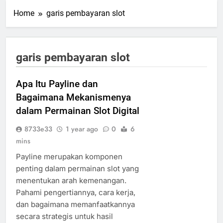
Home
garis pembayaran slot
garis pembayaran slot
Apa Itu Payline dan
Bagaimana Mekanismenya
dalam Permainan Slot Digital
8733e33
1 year ago
0
6
mins
Payline merupakan komponen
penting dalam permainan slot yang
menentukan arah kemenangan.
Pahami pengertiannya, cara kerja,
dan bagaimana memanfaatkannya
secara strategis untuk hasil