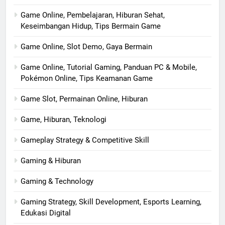
Game Online, Pembelajaran, Hiburan Sehat,
Keseimbangan Hidup, Tips Bermain Game
Game Online, Slot Demo, Gaya Bermain
Game Online, Tutorial Gaming, Panduan PC & Mobile,
Pokémon Online, Tips Keamanan Game
Game Slot, Permainan Online, Hiburan
Game, Hiburan, Teknologi
Gameplay Strategy & Competitive Skill
Gaming & Hiburan
Gaming & Technology
Gaming Strategy, Skill Development, Esports Learning,
Edukasi Digital