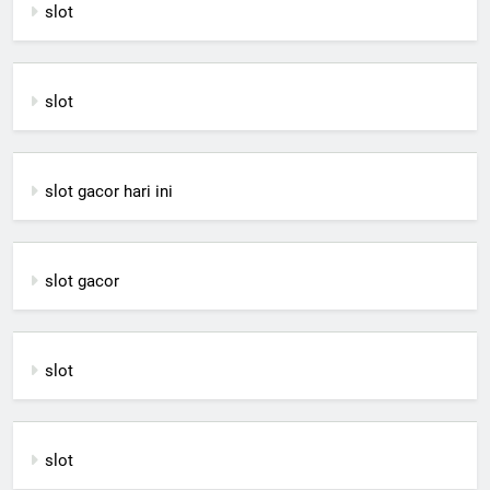
slot
slot
slot gacor hari ini
slot gacor
slot
slot