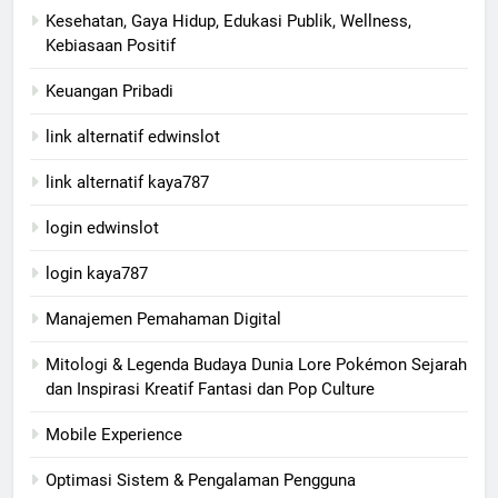
Kesehatan, Gaya Hidup, Edukasi Publik, Wellness,
Kebiasaan Positif
Keuangan Pribadi
link alternatif edwinslot
link alternatif kaya787
login edwinslot
login kaya787
Manajemen Pemahaman Digital
Mitologi & Legenda Budaya Dunia Lore Pokémon Sejarah
dan Inspirasi Kreatif Fantasi dan Pop Culture
Mobile Experience
Optimasi Sistem & Pengalaman Pengguna