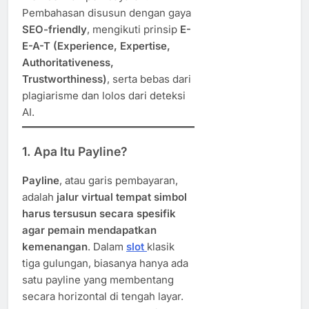
Pembahasan disusun dengan gaya
SEO-friendly
, mengikuti prinsip
E-
E-A-T (Experience, Expertise,
Authoritativeness,
Trustworthiness)
, serta bebas dari
plagiarisme dan lolos dari deteksi
AI.
1. Apa Itu Payline?
Payline
, atau garis pembayaran,
adalah
jalur virtual tempat simbol
harus tersusun secara spesifik
agar pemain mendapatkan
kemenangan
. Dalam
slot
klasik
tiga gulungan, biasanya hanya ada
satu payline yang membentang
secara horizontal di tengah layar.