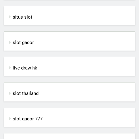
situs slot
slot gacor
live draw hk
slot thailand
slot gacor 777