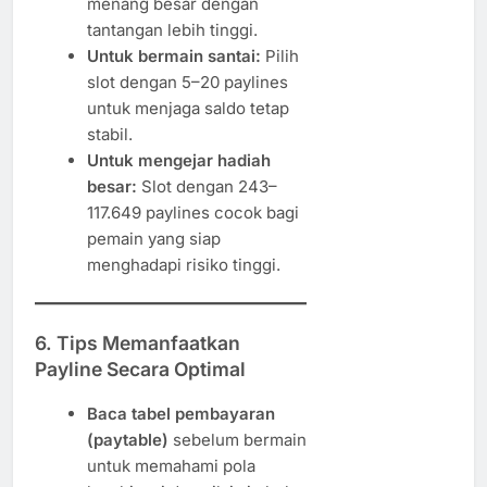
menang besar dengan
tantangan lebih tinggi.
Untuk bermain santai:
Pilih
slot dengan 5–20 paylines
untuk menjaga saldo tetap
stabil.
Untuk mengejar hadiah
besar:
Slot dengan 243–
117.649 paylines cocok bagi
pemain yang siap
menghadapi risiko tinggi.
6. Tips Memanfaatkan
Payline Secara Optimal
Baca tabel pembayaran
(paytable)
sebelum bermain
untuk memahami pola