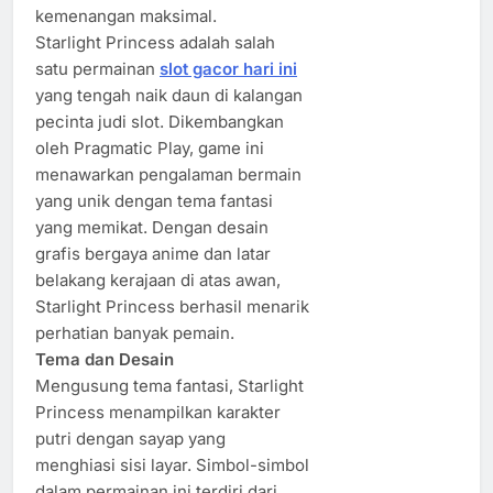
kemenangan maksimal.​
Starlight Princess adalah salah
satu permainan
slot gacor hari ini
yang tengah naik daun di kalangan
pecinta judi slot. Dikembangkan
oleh Pragmatic Play, game ini
menawarkan pengalaman bermain
yang unik dengan tema fantasi
yang memikat. Dengan desain
grafis bergaya anime dan latar
belakang kerajaan di atas awan,
Starlight Princess berhasil menarik
perhatian banyak pemain.
Tema dan Desain
Mengusung tema fantasi, Starlight
Princess menampilkan karakter
putri dengan sayap yang
menghiasi sisi layar. Simbol-simbol
dalam permainan ini terdiri dari