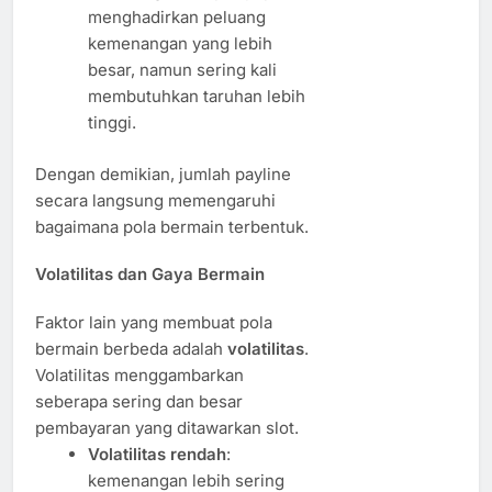
menghadirkan peluang
kemenangan yang lebih
besar, namun sering kali
membutuhkan taruhan lebih
tinggi.
Dengan demikian, jumlah payline
secara langsung memengaruhi
bagaimana pola bermain terbentuk.
Volatilitas dan Gaya Bermain
Faktor lain yang membuat pola
bermain berbeda adalah
volatilitas
.
Volatilitas menggambarkan
seberapa sering dan besar
pembayaran yang ditawarkan slot.
Volatilitas rendah
:
kemenangan lebih sering