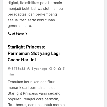
digital, fleksibilitas pola bermain
menjadi bukti bahwa slot mampu
beradaptasi dan berkembang
sesuai tren serta kebutuhan
generasi baru.
Read More
Starlight Princess:
Permainan Slot yang Lagi
Gacor Hari Ini
8733e33
1 year ago
0
5
mins
Temukan keunikan dan fitur
menarik dari permainan slot
Starlight Princess yang sedang
populer. Pelajari cara bermain,
fitur bonus, dan tips untuk meraih