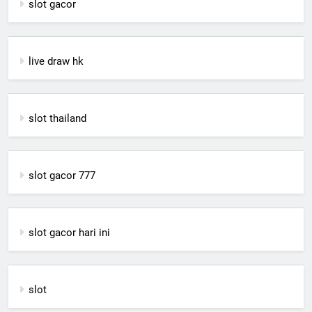
slot gacor
live draw hk
slot thailand
slot gacor 777
slot gacor hari ini
slot