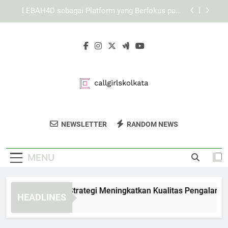
Skip
Cara Menjelajahi KAYA787 dengan Lebih Cepat
to
dan Terarah
content
KAYA787 dan Pengembangan Sistem Digital yang
Berorientasi pada Pengguna
EDWINSLOT dan Strategi Meningkatkan Kualitas
Pengalaman Pengguna
LEBAH4D sebagai Platform yang Berfokus pada
Kemudahan Pengguna Modern
Cara Menjelajahi KAYA787 dengan Lebih Cepat
dan Terarah
Call Girls Kolkata
Dapatkan Layanan Panggilan Profesional
KAYA787 dan Pengembangan Sistem Digital yang
NEWSLETTER
RANDOM NEWS
Berorientasi pada Pengguna
Di Kolkata. Layanan Terpercaya Untuk
Kebutuhan Hiburan Dewasa.
MENU
WINSLOT dan Strategi Meningkatkan Kualitas Pengalaman P
HEADLINES
Weeks Ago