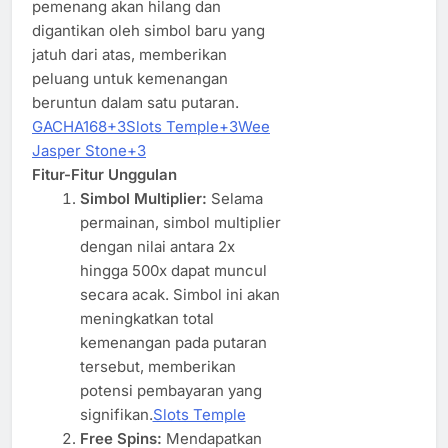
pemenang akan hilang dan
digantikan oleh simbol baru yang
jatuh dari atas, memberikan
peluang untuk kemenangan
beruntun dalam satu putaran.​
GACHA168+3Slots Temple+3Wee
Jasper Stone+3
Fitur-Fitur Unggulan
Simbol Multiplier:
Selama
permainan, simbol multiplier
dengan nilai antara 2x
hingga 500x dapat muncul
secara acak. Simbol ini akan
meningkatkan total
kemenangan pada putaran
tersebut, memberikan
potensi pembayaran yang
signifikan.​
Slots Temple
Free Spins:
Mendapatkan