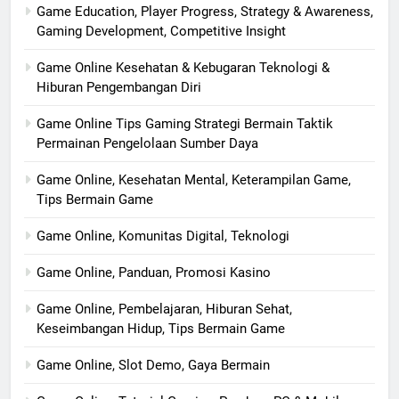
Game Education, Player Progress, Strategy & Awareness,
Gaming Development, Competitive Insight
Game Online Kesehatan & Kebugaran Teknologi &
Hiburan Pengembangan Diri
Game Online Tips Gaming Strategi Bermain Taktik
Permainan Pengelolaan Sumber Daya
Game Online, Kesehatan Mental, Keterampilan Game,
Tips Bermain Game
Game Online, Komunitas Digital, Teknologi
Game Online, Panduan, Promosi Kasino
Game Online, Pembelajaran, Hiburan Sehat,
Keseimbangan Hidup, Tips Bermain Game
Game Online, Slot Demo, Gaya Bermain