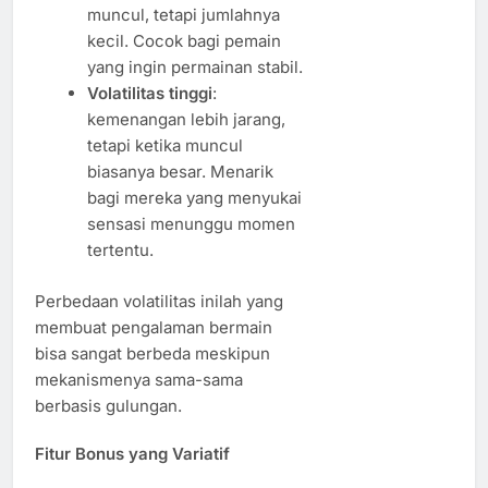
muncul, tetapi jumlahnya
kecil. Cocok bagi pemain
yang ingin permainan stabil.
Volatilitas tinggi
:
kemenangan lebih jarang,
tetapi ketika muncul
biasanya besar. Menarik
bagi mereka yang menyukai
sensasi menunggu momen
tertentu.
Perbedaan volatilitas inilah yang
membuat pengalaman bermain
bisa sangat berbeda meskipun
mekanismenya sama-sama
berbasis gulungan.
Fitur Bonus yang Variatif