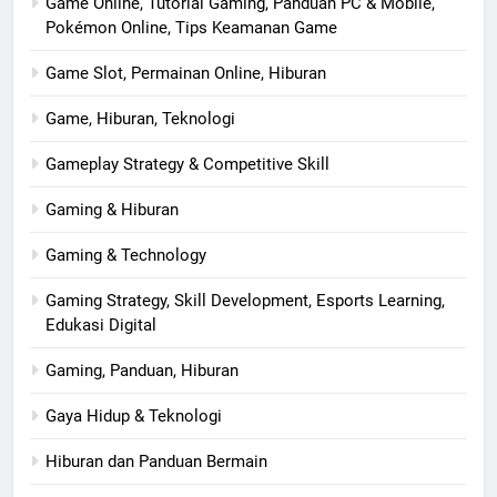
Game Online, Tutorial Gaming, Panduan PC & Mobile,
Pokémon Online, Tips Keamanan Game
Game Slot, Permainan Online, Hiburan
Game, Hiburan, Teknologi
Gameplay Strategy & Competitive Skill
Gaming & Hiburan
Gaming & Technology
Gaming Strategy, Skill Development, Esports Learning,
Edukasi Digital
Gaming, Panduan, Hiburan
Gaya Hidup & Teknologi
Hiburan dan Panduan Bermain