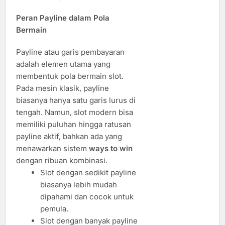
Peran Payline dalam Pola
Bermain
Payline atau garis pembayaran
adalah elemen utama yang
membentuk pola bermain slot.
Pada mesin klasik, payline
biasanya hanya satu garis lurus di
tengah. Namun, slot modern bisa
memiliki puluhan hingga ratusan
payline aktif, bahkan ada yang
menawarkan sistem
ways to win
dengan ribuan kombinasi.
Slot dengan sedikit payline
biasanya lebih mudah
dipahami dan cocok untuk
pemula.
Slot dengan banyak payline