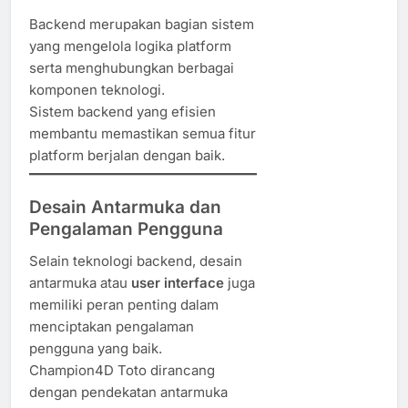
Backend merupakan bagian sistem
yang mengelola logika platform
serta menghubungkan berbagai
komponen teknologi.
Sistem backend yang efisien
membantu memastikan semua fitur
platform berjalan dengan baik.
Desain Antarmuka dan
Pengalaman Pengguna
Selain teknologi backend, desain
antarmuka atau
user interface
juga
memiliki peran penting dalam
menciptakan pengalaman
pengguna yang baik.
Champion4D Toto dirancang
dengan pendekatan antarmuka