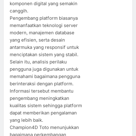
komponen digital yang semakin
canggih.
Pengembang platform biasanya
memanfaatkan teknologi server
modern, manajemen database
yang efisien, serta desain
antarmuka yang responsif untuk
menciptakan sistem yang stabil.
Selain itu, analisis perilaku
pengguna juga digunakan untuk
memahami bagaimana pengguna
berinteraksi dengan platform.
Informasi tersebut membantu
pengembang meningkatkan
kualitas sistem sehingga platform
dapat memberikan pengalaman
yang lebih baik.
Champion4D Toto menunjukkan
bagaimana perkembangan