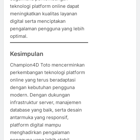
teknologi platform online dapat
meningkatkan kualitas layanan
digital serta menciptakan
pengalaman pengguna yang lebih
optimal.
Kesimpulan
Champion4D Toto mencerminkan
perkembangan teknologi platform
online yang terus beradaptasi
dengan kebutuhan pengguna
modern. Dengan dukungan
infrastruktur server, manajemen
database yang baik, serta desain
antarmuka yang responsif,
platform digital mampu
menghadirkan pengalaman
pengguna yang lebih stabil.