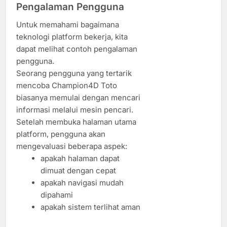
Pengalaman Pengguna
Untuk memahami bagaimana
teknologi platform bekerja, kita
dapat melihat contoh pengalaman
pengguna.
Seorang pengguna yang tertarik
mencoba Champion4D Toto
biasanya memulai dengan mencari
informasi melalui mesin pencari.
Setelah membuka halaman utama
platform, pengguna akan
mengevaluasi beberapa aspek:
apakah halaman dapat
dimuat dengan cepat
apakah navigasi mudah
dipahami
apakah sistem terlihat aman