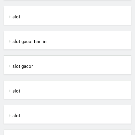
slot
slot gacor hari ini
slot gacor
slot
slot