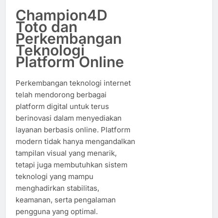
Champion4D
Toto dan
Perkembangan
Teknologi
Platform Online
Perkembangan teknologi internet
telah mendorong berbagai
platform digital untuk terus
berinovasi dalam menyediakan
layanan berbasis online. Platform
modern tidak hanya mengandalkan
tampilan visual yang menarik,
tetapi juga membutuhkan sistem
teknologi yang mampu
menghadirkan stabilitas,
keamanan, serta pengalaman
pengguna yang optimal.