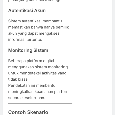
Autentikasi Akun
Sistem autentikasi membantu
memastikan bahwa hanya pemilik
akun yang dapat mengakses
informasi tertentu.
Monitoring Sistem
Beberapa platform digital
menggunakan sistem monitoring
untuk mendeteksi aktivitas yang
tidak biasa.
Pendekatan ini membantu
meningkatkan keamanan platform
secara keseluruhan.
Contoh Skenario