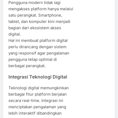
Pengguna modern tidak lagi
mengakses platform hanya melalui
satu perangkat. Smartphone,
tablet, dan komputer kini menjadi
bagian dari ekosistem akses
digital.
Hal ini membuat platform digital
perlu dirancang dengan sistem
yang responsif agar pengalaman
pengguna tetap optimal di
berbagai perangkat.
Integrasi Teknologi Digital
Teknologi digital memungkinkan
berbagai fitur platform berjalan
secara real-time. Integrasi ini
menciptakan pengalaman yang
lebih interaktif dibandingkan