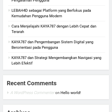
Pengalaman Pengguna
LEBAH4D sebagai Platform yang Berfokus pada
Kemudahan Pengguna Modern
Cara Menjelajahi KAYA787 dengan Lebih Cepat dan
Terarah
KAYA787 dan Pengembangan Sistem Digital yang
Berorientasi pada Pengguna
KAYA787 dan Strategi Mengembangkan Navigasi yang
Lebih Efektif
Recent Comments
A WordPress Commenter
on
Hello world!