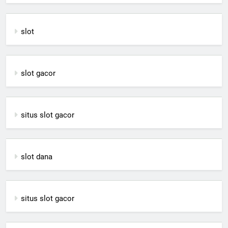
slot
slot gacor
situs slot gacor
slot dana
situs slot gacor