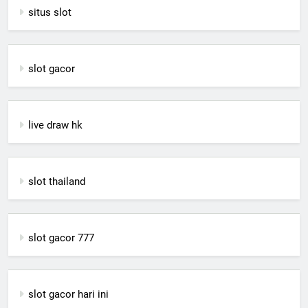
situs slot
slot gacor
live draw hk
slot thailand
slot gacor 777
slot gacor hari ini