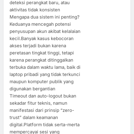
deteksi perangkat baru, atau
aktivitas tidak konsisten
Mengapa dua sistem ini penting?
Keduanya mencegah potensi
penyusupan akun akibat kelalaian
kecil.Banyak kasus kebocoran
akses terjadi bukan karena
peretasan tingkat tinggi, tetapi
karena perangkat ditinggalkan
terbuka dalam waktu lama, baik di
laptop pribadi yang tidak terkunci
maupun komputer publik yang
digunakan bergantian
Timeout dan auto-logout bukan
sekadar fitur teknis, namun
manifestasi dari prinsip “zero-
trust” dalam keamanan
digital.Platform tidak serta-merta
mempercayai sesi yang