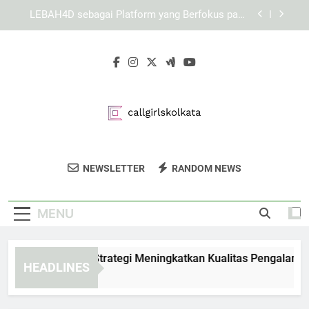
Skip
Cara Menjelajahi KAYA787 dengan Lebih Cepat
to
dan Terarah
content
KAYA787 dan Pengembangan Sistem Digital yang
Berorientasi pada Pengguna
EDWINSLOT dan Strategi Meningkatkan Kualitas
Pengalaman Pengguna
LEBAH4D sebagai Platform yang Berfokus pada
Kemudahan Pengguna Modern
Cara Menjelajahi KAYA787 dengan Lebih Cepat
dan Terarah
Call Girls Kolkata
Dapatkan Layanan Panggilan Profesional
KAYA787 dan Pengembangan Sistem Digital yang
NEWSLETTER
RANDOM NEWS
Berorientasi pada Pengguna
Di Kolkata. Layanan Terpercaya Untuk
Kebutuhan Hiburan Dewasa.
MENU
WINSLOT dan Strategi Meningkatkan Kualitas Pengalaman P
HEADLINES
Weeks Ago