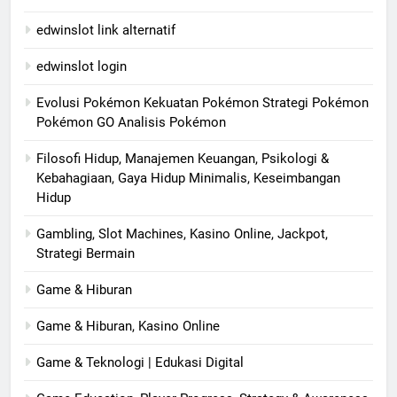
edwinslot link alternatif
edwinslot login
Evolusi Pokémon Kekuatan Pokémon Strategi Pokémon
Pokémon GO Analisis Pokémon
Filosofi Hidup, Manajemen Keuangan, Psikologi &
Kebahagiaan, Gaya Hidup Minimalis, Keseimbangan
Hidup
Gambling, Slot Machines, Kasino Online, Jackpot,
Strategi Bermain
Game & Hiburan
Game & Hiburan, Kasino Online
Game & Teknologi | Edukasi Digital