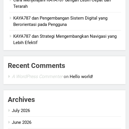
Cara Menjelajahi KAYA787 dengan Lebih Cepat dan
Terarah
KAYA787 dan Pengembangan Sistem Digital yang
Berorientasi pada Pengguna
KAYA787 dan Strategi Mengembangkan Navigasi yang
Lebih Efektif
Recent Comments
A WordPress Commenter
on
Hello world!
Archives
July 2026
June 2026