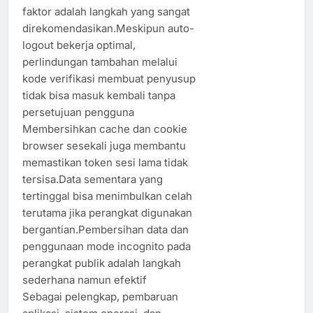
faktor adalah langkah yang sangat
direkomendasikan.Meskipun auto-
logout bekerja optimal,
perlindungan tambahan melalui
kode verifikasi membuat penyusup
tidak bisa masuk kembali tanpa
persetujuan pengguna
Membersihkan cache dan cookie
browser sesekali juga membantu
memastikan token sesi lama tidak
tersisa.Data sementara yang
tertinggal bisa menimbulkan celah
terutama jika perangkat digunakan
bergantian.Pembersihan data dan
penggunaan mode incognito pada
perangkat publik adalah langkah
sederhana namun efektif
Sebagai pelengkap, pembaruan