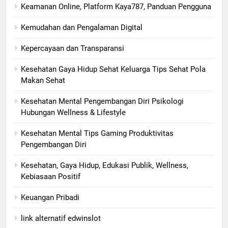
Keamanan Online, Platform Kaya787, Panduan Pengguna
Kemudahan dan Pengalaman Digital
Kepercayaan dan Transparansi
Kesehatan Gaya Hidup Sehat Keluarga Tips Sehat Pola
Makan Sehat
Kesehatan Mental Pengembangan Diri Psikologi
Hubungan Wellness & Lifestyle
Kesehatan Mental Tips Gaming Produktivitas
Pengembangan Diri
Kesehatan, Gaya Hidup, Edukasi Publik, Wellness,
Kebiasaan Positif
Keuangan Pribadi
link alternatif edwinslot