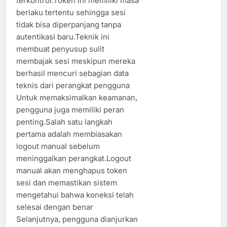
terkontrol.Token ini memiliki masa
berlaku tertentu sehingga sesi
tidak bisa diperpanjang tanpa
autentikasi baru.Teknik ini
membuat penyusup sulit
membajak sesi meskipun mereka
berhasil mencuri sebagian data
teknis dari perangkat pengguna
Untuk memaksimalkan keamanan,
pengguna juga memiliki peran
penting.Salah satu langkah
pertama adalah membiasakan
logout manual sebelum
meninggalkan perangkat.Logout
manual akan menghapus token
sesi dan memastikan sistem
mengetahui bahwa koneksi telah
selesai dengan benar
Selanjutnya, pengguna dianjurkan