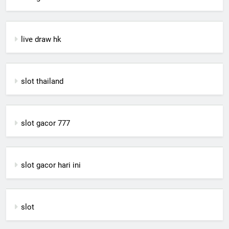
live draw hk
slot thailand
slot gacor 777
slot gacor hari ini
slot