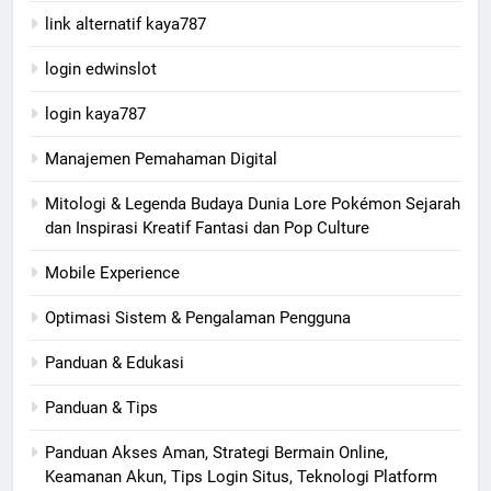
link alternatif kaya787
login edwinslot
login kaya787
Manajemen Pemahaman Digital
Mitologi & Legenda Budaya Dunia Lore Pokémon Sejarah
dan Inspirasi Kreatif Fantasi dan Pop Culture
Mobile Experience
Optimasi Sistem & Pengalaman Pengguna
Panduan & Edukasi
Panduan & Tips
Panduan Akses Aman, Strategi Bermain Online,
Keamanan Akun, Tips Login Situs, Teknologi Platform