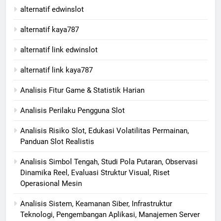
alternatif edwinslot
alternatif kaya787
alternatif link edwinslot
alternatif link kaya787
Analisis Fitur Game & Statistik Harian
Analisis Perilaku Pengguna Slot
Analisis Risiko Slot, Edukasi Volatilitas Permainan,
Panduan Slot Realistis
Analisis Simbol Tengah, Studi Pola Putaran, Observasi
Dinamika Reel, Evaluasi Struktur Visual, Riset
Operasional Mesin
Analisis Sistem, Keamanan Siber, Infrastruktur
Teknologi, Pengembangan Aplikasi, Manajemen Server