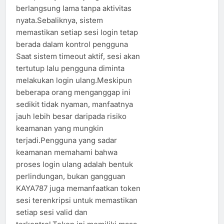
berlangsung lama tanpa aktivitas
nyata.Sebaliknya, sistem
memastikan setiap sesi login tetap
berada dalam kontrol pengguna
Saat sistem timeout aktif, sesi akan
tertutup lalu pengguna diminta
melakukan login ulang.Meskipun
beberapa orang menganggap ini
sedikit tidak nyaman, manfaatnya
jauh lebih besar daripada risiko
keamanan yang mungkin
terjadi.Pengguna yang sadar
keamanan memahami bahwa
proses login ulang adalah bentuk
perlindungan, bukan gangguan
KAYA787 juga memanfaatkan token
sesi terenkripsi untuk memastikan
setiap sesi valid dan