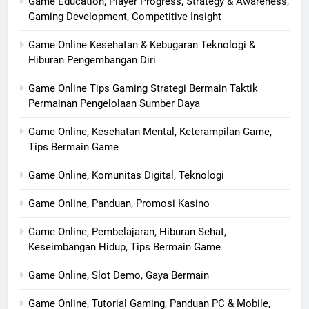
Game Education, Player Progress, Strategy & Awareness,
Gaming Development, Competitive Insight
Game Online Kesehatan & Kebugaran Teknologi &
Hiburan Pengembangan Diri
Game Online Tips Gaming Strategi Bermain Taktik
Permainan Pengelolaan Sumber Daya
Game Online, Kesehatan Mental, Keterampilan Game,
Tips Bermain Game
Game Online, Komunitas Digital, Teknologi
Game Online, Panduan, Promosi Kasino
Game Online, Pembelajaran, Hiburan Sehat,
Keseimbangan Hidup, Tips Bermain Game
Game Online, Slot Demo, Gaya Bermain
Game Online, Tutorial Gaming, Panduan PC & Mobile,