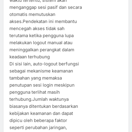
waktu tertentu, sistem akan
menganggap sesi pasif dan secara
otomatis memutuskan
akses.Pendekatan ini membantu
mencegah akses tidak sah
terutama ketika pengguna lupa
melakukan logout manual atau
meninggalkan perangkat dalam
keadaan terhubung
Di sisi lain, auto-logout berfungsi
sebagai mekanisme keamanan
tambahan yang memaksa
penutupan sesi login meskipun
pengguna terlihat masih
terhubung.Jumlah waktunya
biasanya ditentukan berdasarkan
kebijakan keamanan dan dapat
dipicu oleh beberapa faktor
seperti perubahan jaringan,