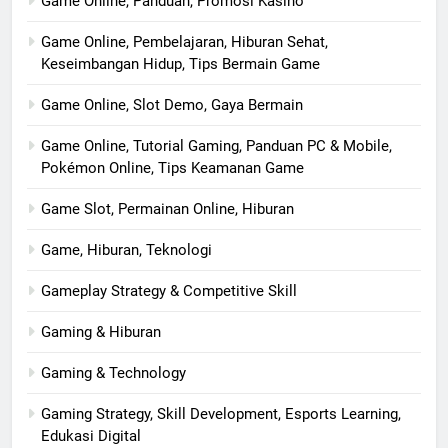
Game Online, Panduan, Promosi Kasino
Game Online, Pembelajaran, Hiburan Sehat,
Keseimbangan Hidup, Tips Bermain Game
Game Online, Slot Demo, Gaya Bermain
Game Online, Tutorial Gaming, Panduan PC & Mobile,
Pokémon Online, Tips Keamanan Game
Game Slot, Permainan Online, Hiburan
Game, Hiburan, Teknologi
Gameplay Strategy & Competitive Skill
Gaming & Hiburan
Gaming & Technology
Gaming Strategy, Skill Development, Esports Learning,
Edukasi Digital