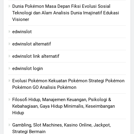
Dunia Pokémon Masa Depan Fiksi Evolusi Sosial
Teknologi dan Alam Analisis Dunia Imajinatif Edukasi
Visioner
edwinslot
edwinslot alternatif
edwinslot link alternatif
edwinslot login
Evolusi Pokémon Kekuatan Pokémon Strategi Pokémon
Pokémon GO Analisis Pokémon
Filosofi Hidup, Manajemen Keuangan, Psikologi &
Kebahagiaan, Gaya Hidup Minimalis, Keseimbangan
Hidup
Gambling, Slot Machines, Kasino Online, Jackpot,
Strategi Bermain