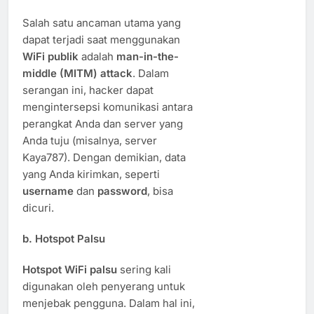
Salah satu ancaman utama yang
dapat terjadi saat menggunakan
WiFi publik
adalah
man-in-the-
middle (MITM) attack
. Dalam
serangan ini, hacker dapat
mengintersepsi komunikasi antara
perangkat Anda dan server yang
Anda tuju (misalnya, server
Kaya787). Dengan demikian, data
yang Anda kirimkan, seperti
username
dan
password
, bisa
dicuri.
b.
Hotspot Palsu
Hotspot WiFi palsu
sering kali
digunakan oleh penyerang untuk
menjebak pengguna. Dalam hal ini,