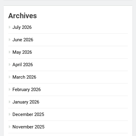
Archives
July 2026
June 2026
May 2026
April 2026
March 2026
February 2026
January 2026
December 2025
November 2025