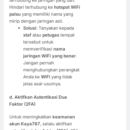
terhubung ke jaringan yang sah.
Hindari terhubung ke
hotspot WiFi
palsu
yang memiliki nama yang
mirip dengan jaringan asli.
Solusi:
Tanyakan kepada
staf
atau
petugas
tempat
tersebut untuk
memverifikasi
nama
jaringan WiFi yang benar
.
Jangan pernah
menghubungkan perangkat
Anda ke
WiFi
yang tidak
jelas asal-usulnya.
d.
Aktifkan Autentikasi Dua
Faktor (2FA)
Untuk meningkatkan
keamanan
akun Kaya787
, selalu aktifkan