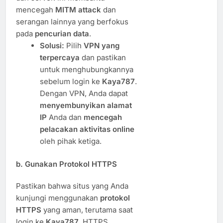
mencegah
MITM attack
dan
serangan lainnya yang berfokus
pada
pencurian data
.
Solusi:
Pilih
VPN yang
terpercaya
dan pastikan
untuk menghubungkannya
sebelum login ke
Kaya787
.
Dengan VPN, Anda dapat
menyembunyikan alamat
IP
Anda dan
mencegah
pelacakan aktivitas online
oleh pihak ketiga.
b.
Gunakan Protokol HTTPS
Pastikan bahwa situs yang Anda
kunjungi menggunakan
protokol
HTTPS
yang aman, terutama saat
login ke
Kaya787
. HTTPS