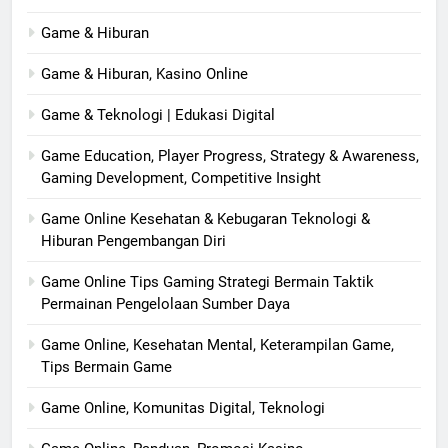
Game & Hiburan
Game & Hiburan, Kasino Online
Game & Teknologi | Edukasi Digital
Game Education, Player Progress, Strategy & Awareness,
Gaming Development, Competitive Insight
Game Online Kesehatan & Kebugaran Teknologi &
Hiburan Pengembangan Diri
Game Online Tips Gaming Strategi Bermain Taktik
Permainan Pengelolaan Sumber Daya
Game Online, Kesehatan Mental, Keterampilan Game,
Tips Bermain Game
Game Online, Komunitas Digital, Teknologi