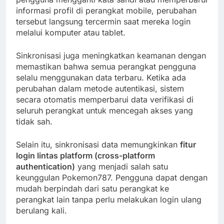
informasi profil di perangkat mobile, perubahan
tersebut langsung tercermin saat mereka login
melalui komputer atau tablet.
Sinkronisasi juga meningkatkan keamanan dengan
memastikan bahwa semua perangkat pengguna
selalu menggunakan data terbaru. Ketika ada
perubahan dalam metode autentikasi, sistem
secara otomatis memperbarui data verifikasi di
seluruh perangkat untuk mencegah akses yang
tidak sah.
Selain itu, sinkronisasi data memungkinkan
fitur
login lintas platform (cross-platform
authentication)
yang menjadi salah satu
keunggulan Pokemon787. Pengguna dapat dengan
mudah berpindah dari satu perangkat ke
perangkat lain tanpa perlu melakukan login ulang
berulang kali.