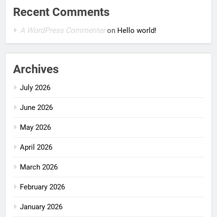
Recent Comments
A WordPress Commenter
on
Hello world!
Archives
July 2026
June 2026
May 2026
April 2026
March 2026
February 2026
January 2026