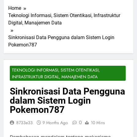
Home
Teknologi Informasi, Sistem Otentikasi, Infrastruktur
Digital, Manajemen Data
Sinkronisasi Data Pengguna dalam Sistem Login
Pokemon787
TEKNOLOGI INFORMASI, SISTEM OTENTIKASI,
INFRASTRUKTUR DIGITAL, MANAJEMEN DATA
Sinkronisasi Data Pengguna
dalam Sistem Login
Pokemon787
0
8733e33
9 Months Ago
10 Mins