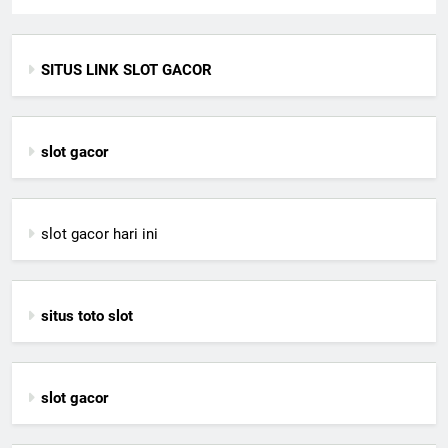
SITUS LINK SLOT GACOR
slot gacor
slot gacor hari ini
situs toto slot
slot gacor