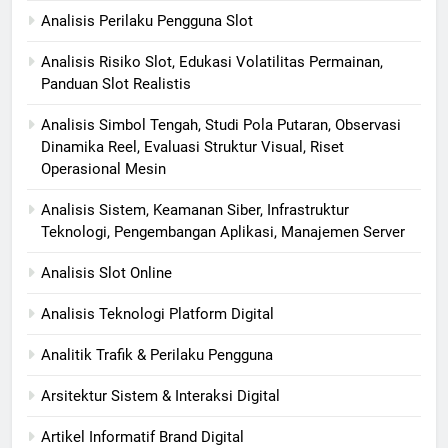
Analisis Perilaku Pengguna Slot
Analisis Risiko Slot, Edukasi Volatilitas Permainan,
Panduan Slot Realistis
Analisis Simbol Tengah, Studi Pola Putaran, Observasi
Dinamika Reel, Evaluasi Struktur Visual, Riset
Operasional Mesin
Analisis Sistem, Keamanan Siber, Infrastruktur
Teknologi, Pengembangan Aplikasi, Manajemen Server
Analisis Slot Online
Analisis Teknologi Platform Digital
Analitik Trafik & Perilaku Pengguna
Arsitektur Sistem & Interaksi Digital
Artikel Informatif Brand Digital