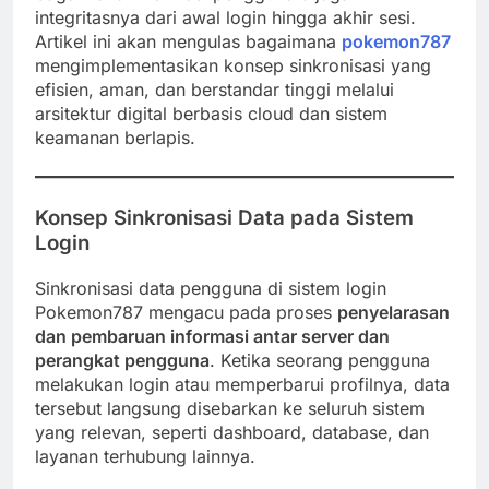
integritasnya dari awal login hingga akhir sesi.
Artikel ini akan mengulas bagaimana
pokemon787
mengimplementasikan konsep sinkronisasi yang
efisien, aman, dan berstandar tinggi melalui
arsitektur digital berbasis cloud dan sistem
keamanan berlapis.
Konsep Sinkronisasi Data pada Sistem
Login
Sinkronisasi data pengguna di sistem login
Pokemon787 mengacu pada proses
penyelarasan
dan pembaruan informasi antar server dan
perangkat pengguna
. Ketika seorang pengguna
melakukan login atau memperbarui profilnya, data
tersebut langsung disebarkan ke seluruh sistem
yang relevan, seperti dashboard, database, dan
layanan terhubung lainnya.