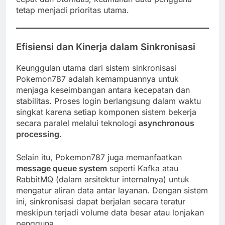
tetap menjadi prioritas utama.
Efisiensi dan Kinerja dalam Sinkronisasi
Keunggulan utama dari sistem sinkronisasi
Pokemon787 adalah kemampuannya untuk
menjaga keseimbangan antara kecepatan dan
stabilitas. Proses login berlangsung dalam waktu
singkat karena setiap komponen sistem bekerja
secara paralel melalui teknologi
asynchronous
processing
.
Selain itu, Pokemon787 juga memanfaatkan
message queue system
seperti Kafka atau
RabbitMQ (dalam arsitektur internalnya) untuk
mengatur aliran data antar layanan. Dengan sistem
ini, sinkronisasi dapat berjalan secara teratur
meskipun terjadi volume data besar atau lonjakan
pengguna.