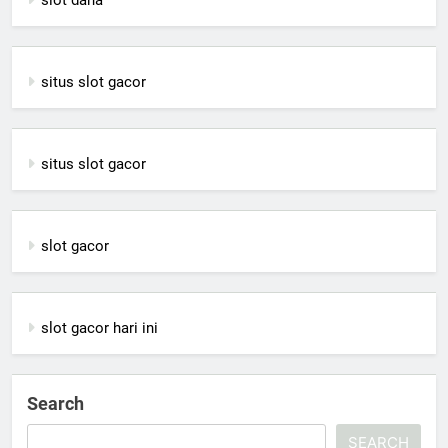
slot dana
situs slot gacor
situs slot gacor
slot gacor
slot gacor hari ini
Search
SEARCH