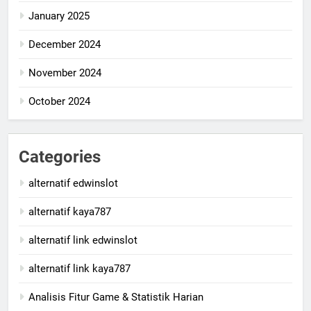
January 2025
December 2024
November 2024
October 2024
Categories
alternatif edwinslot
alternatif kaya787
alternatif link edwinslot
alternatif link kaya787
Analisis Fitur Game & Statistik Harian