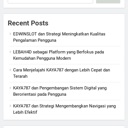
Recent Posts
EDWINSLOT dan Strategi Meningkatkan Kualitas
Pengalaman Pengguna
LEBAH4D sebagai Platform yang Berfokus pada
Kemudahan Pengguna Modern
Cara Menjelajahi KAYA787 dengan Lebih Cepat dan
Terarah
KAYA787 dan Pengembangan Sistem Digital yang
Berorientasi pada Pengguna
KAYA787 dan Strategi Mengembangkan Navigasi yang
Lebih Efektif