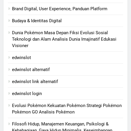
Brand Digital, User Experience, Panduan Platform
Budaya & Identitas Digital
Dunia Pokémon Masa Depan Fiksi Evolusi Sosial
Teknologi dan Alam Analisis Dunia Imajinatif Edukasi
Visioner
edwinslot
edwinslot alternatif
edwinslot link alternatif
edwinslot login
Evolusi Pokémon Kekuatan Pokémon Strategi Pokémon
Pokémon GO Analisis Pokémon
Filosofi Hidup, Manajemen Keuangan, Psikologi &
Kebahagiaan, Gaya Hidup Minimalis, Keseimbangan