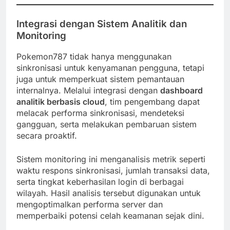
Integrasi dengan Sistem Analitik dan
Monitoring
Pokemon787 tidak hanya menggunakan
sinkronisasi untuk kenyamanan pengguna, tetapi
juga untuk memperkuat sistem pemantauan
internalnya. Melalui integrasi dengan
dashboard
analitik berbasis cloud
, tim pengembang dapat
melacak performa sinkronisasi, mendeteksi
gangguan, serta melakukan pembaruan sistem
secara proaktif.
Sistem monitoring ini menganalisis metrik seperti
waktu respons sinkronisasi, jumlah transaksi data,
serta tingkat keberhasilan login di berbagai
wilayah. Hasil analisis tersebut digunakan untuk
mengoptimalkan performa server dan
memperbaiki potensi celah keamanan sejak dini.