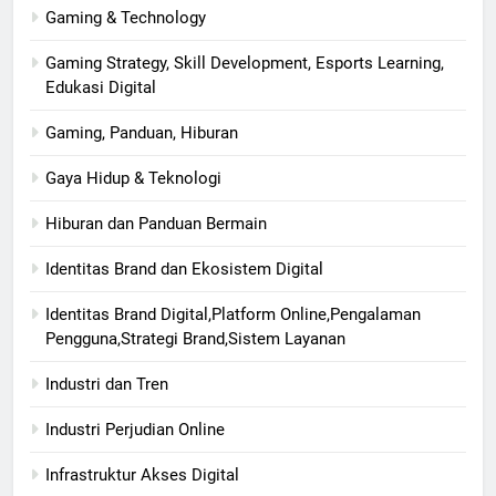
Gaming & Technology
Gaming Strategy, Skill Development, Esports Learning,
Edukasi Digital
Gaming, Panduan, Hiburan
Gaya Hidup & Teknologi
Hiburan dan Panduan Bermain
Identitas Brand dan Ekosistem Digital
Identitas Brand Digital,Platform Online,Pengalaman
Pengguna,Strategi Brand,Sistem Layanan
Industri dan Tren
Industri Perjudian Online
Infrastruktur Akses Digital