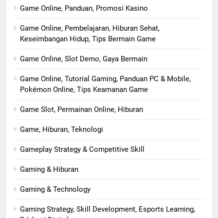
Game Online, Panduan, Promosi Kasino
Game Online, Pembelajaran, Hiburan Sehat,
Keseimbangan Hidup, Tips Bermain Game
Game Online, Slot Demo, Gaya Bermain
Game Online, Tutorial Gaming, Panduan PC & Mobile,
Pokémon Online, Tips Keamanan Game
Game Slot, Permainan Online, Hiburan
Game, Hiburan, Teknologi
Gameplay Strategy & Competitive Skill
Gaming & Hiburan
Gaming & Technology
Gaming Strategy, Skill Development, Esports Learning,