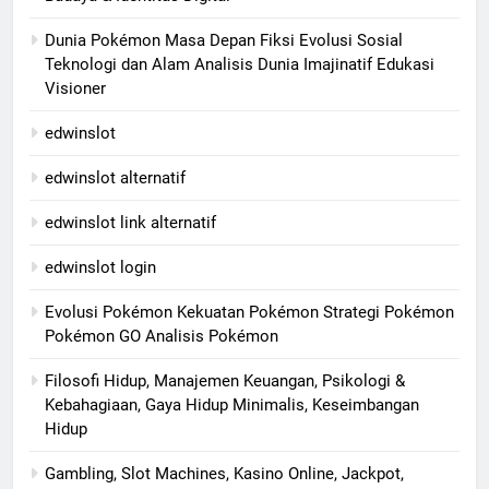
Dunia Pokémon Masa Depan Fiksi Evolusi Sosial
Teknologi dan Alam Analisis Dunia Imajinatif Edukasi
Visioner
edwinslot
edwinslot alternatif
edwinslot link alternatif
edwinslot login
Evolusi Pokémon Kekuatan Pokémon Strategi Pokémon
Pokémon GO Analisis Pokémon
Filosofi Hidup, Manajemen Keuangan, Psikologi &
Kebahagiaan, Gaya Hidup Minimalis, Keseimbangan
Hidup
Gambling, Slot Machines, Kasino Online, Jackpot,