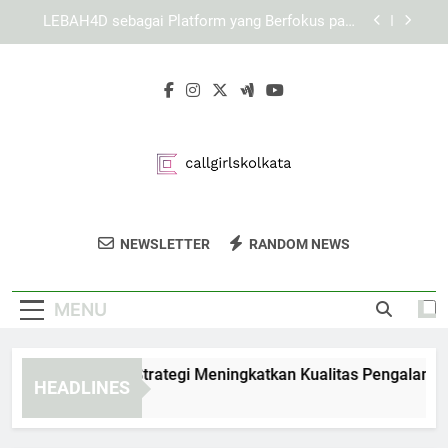
Skip
Cara Menjelajahi KAYA787 dengan Lebih Cepat
to
dan Terarah
content
KAYA787 dan Pengembangan Sistem Digital yang
Berorientasi pada Pengguna
EDWINSLOT dan Strategi Meningkatkan Kualitas
Pengalaman Pengguna
LEBAH4D sebagai Platform yang Berfokus pada
Kemudahan Pengguna Modern
Cara Menjelajahi KAYA787 dengan Lebih Cepat
dan Terarah
Call Girls Kolkata
Dapatkan Layanan Panggilan Profesional
KAYA787 dan Pengembangan Sistem Digital yang
NEWSLETTER
RANDOM NEWS
Berorientasi pada Pengguna
Di Kolkata. Layanan Terpercaya Untuk
Kebutuhan Hiburan Dewasa.
MENU
WINSLOT dan Strategi Meningkatkan Kualitas Pengalaman P
HEADLINES
Weeks Ago