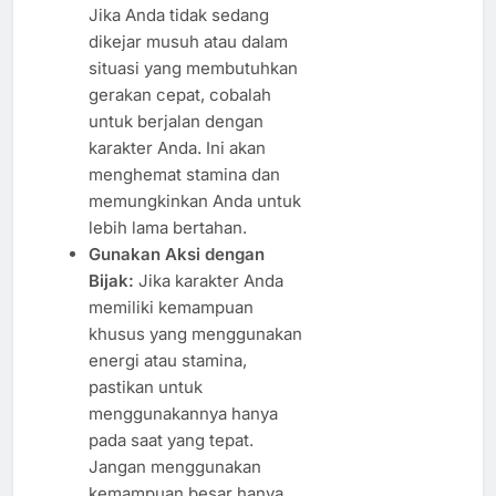
Jika Anda tidak sedang
dikejar musuh atau dalam
situasi yang membutuhkan
gerakan cepat, cobalah
untuk berjalan dengan
karakter Anda. Ini akan
menghemat stamina dan
memungkinkan Anda untuk
lebih lama bertahan.
Gunakan Aksi dengan
Bijak:
Jika karakter Anda
memiliki kemampuan
khusus yang menggunakan
energi atau stamina,
pastikan untuk
menggunakannya hanya
pada saat yang tepat.
Jangan menggunakan
kemampuan besar hanya