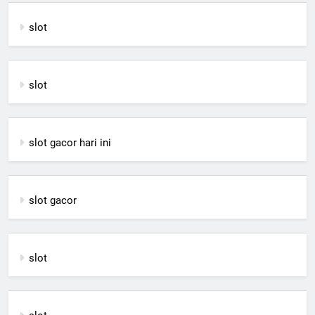
slot
slot
slot gacor hari ini
slot gacor
slot