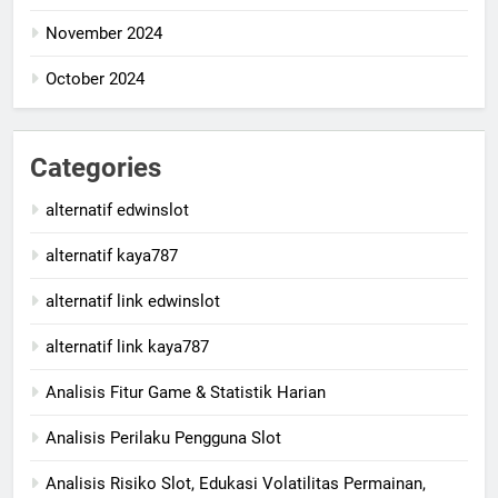
November 2024
October 2024
Categories
alternatif edwinslot
alternatif kaya787
alternatif link edwinslot
alternatif link kaya787
Analisis Fitur Game & Statistik Harian
Analisis Perilaku Pengguna Slot
Analisis Risiko Slot, Edukasi Volatilitas Permainan,