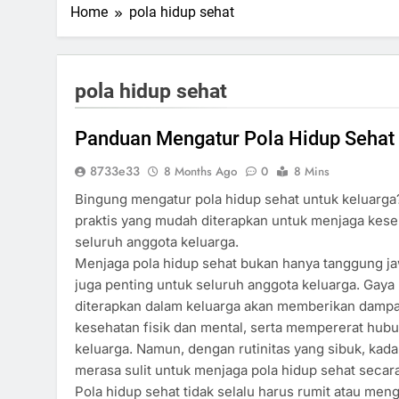
Home
pola hidup sehat
pola hidup sehat
Panduan Mengatur Pola Hidup Sehat 
8733e33
8 Months Ago
0
8 Mins
Bingung mengatur pola hidup sehat untuk keluarg
praktis yang mudah diterapkan untuk menjaga keseh
seluruh anggota keluarga.
Menjaga pola hidup sehat bukan hanya tanggung jaw
juga penting untuk seluruh anggota keluarga. Gaya
diterapkan dalam keluarga akan memberikan dampa
kesehatan fisik dan mental, serta mempererat hub
keluarga. Namun, dengan rutinitas yang sibuk, kad
merasa sulit untuk menjaga pola hidup sehat secara
Pola hidup sehat tidak selalu harus rumit atau men