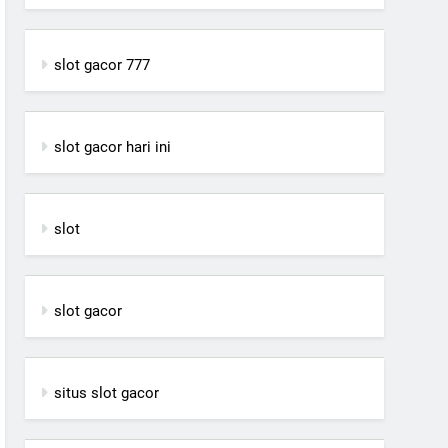
slot gacor 777
slot gacor hari ini
slot
slot gacor
situs slot gacor