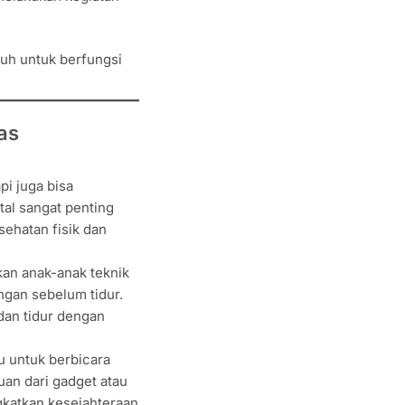
uh untuk berfungsi
as
pi juga bisa
al sangat penting
ehatan fisik dan
an anak-anak teknik
ngan sebelum tidur.
dan tidur dengan
 untuk berbicara
an dari gadget atau
gkatkan kesejahteraan