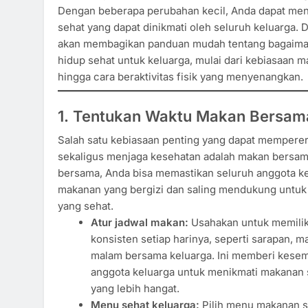
Dengan beberapa perubahan kecil, Anda dapat men
sehat yang dapat dinikmati oleh seluruh keluarga. Da
akan membagikan panduan mudah tentang bagaima
hidup sehat untuk keluarga, mulai dari kebiasaan 
hingga cara beraktivitas fisik yang menyenangkan.
1. Tentukan Waktu Makan Bersam
Salah satu kebiasaan penting yang dapat memperera
sekaligus menjaga kesehatan adalah makan bersa
bersama, Anda bisa memastikan seluruh anggota 
makanan yang bergizi dan saling mendukung untuk
yang sehat.
Atur jadwal makan:
Usahakan untuk memilik
konsisten setiap harinya, seperti sarapan, 
malam bersama keluarga. Ini memberi kesem
anggota keluarga untuk menikmati makanan 
yang lebih hangat.
Menu sehat keluarga:
Pilih menu makanan s