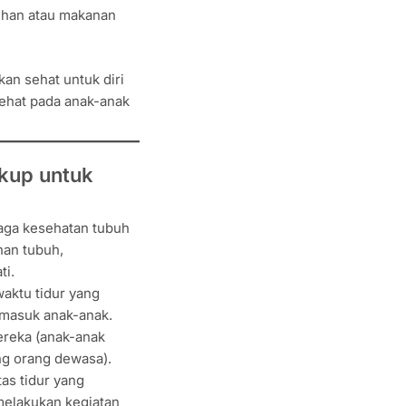
ihan atau makanan
an sehat untuk diri
ehat pada anak-anak
kup untuk
aga kesehatan tubuh
han tubuh,
ti.
aktu tidur yang
rmasuk anak-anak.
ereka (anak-anak
ng orang dewasa).
tas tidur yang
elakukan kegiatan