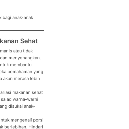
k bagi anak-anak
kanan Sehat
manis atau tidak
ak dan menyenangkan.
untuk membantu
reka pemahaman yang
a akan merasa lebih
ariasi makanan sehat
 salad warna-warni
ang disukai anak-
ntuk mengenali porsi
k berlebihan. Hindari