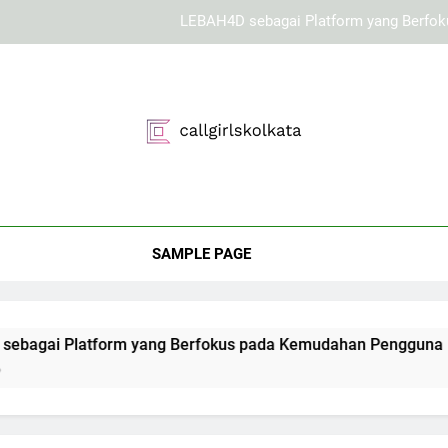
LEBAH4D sebagai Platform yang Berfo
Cara Menjelajahi KA
KAYA787 dan Pengembangan Sistem Dig
EDWINSLOT dan Strategi Mening
l Girls Kolkata
LEBAH4D sebagai Platform yang Berfo
Layanan Panggilan Profesional Di Kolkata. Layanan Terpercay
Cara Menjelajahi KA
SAMPLE PAGE
KAYA787 dan Pengembangan Sistem Dig
tform yang Berfokus pada Kemudahan Pengguna Modern