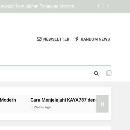
kus pada Kemudahan Pengguna Modern
YA787 dengan Lebih Cepat dan Terarah
ital yang Berorientasi pada Pengguna
NEWSLETTER
RANDOM NEWS
katkan Kualitas Pengalaman Pengguna
kus pada Kemudahan Pengguna Modern
a Untuk Kebutuhan Hiburan Dewasa.
YA787 dengan Lebih Cepat dan Terarah
ital yang Berorientasi pada Pengguna
Cara Menjelajahi KAYA787 dengan Lebih Cepat dan Terarah
3 Weeks Ago