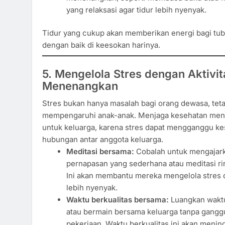
yang relaksasi agar tidur lebih nyenyak.
Tidur yang cukup akan memberikan energi bagi tub
dengan baik di keesokan harinya.
5. Mengelola Stres dengan Aktivit
Menenangkan
Stres bukan hanya masalah bagi orang dewasa, teta
mempengaruhi anak-anak. Menjaga kesehatan ment
untuk keluarga, karena stres dapat mengganggu kes
hubungan antar anggota keluarga.
Meditasi bersama:
Cobalah untuk mengajark
pernapasan yang sederhana atau meditasi ri
Ini akan membantu mereka mengelola stres 
lebih nyenyak.
Waktu berkualitas bersama:
Luangkan waktu
atau bermain bersama keluarga tanpa ganggu
pekerjaan. Waktu berkualitas ini akan menin