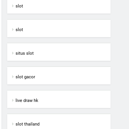
slot
slot
situs slot
slot gacor
live draw hk
slot thailand