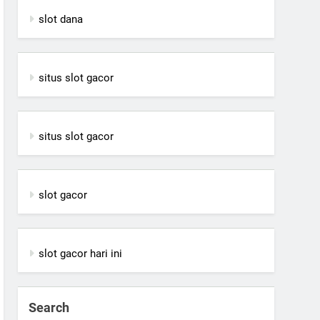
slot dana
situs slot gacor
situs slot gacor
slot gacor
slot gacor hari ini
Search