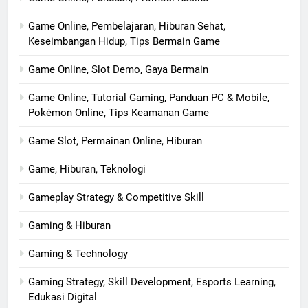
Game Online, Pembelajaran, Hiburan Sehat,
Keseimbangan Hidup, Tips Bermain Game
Game Online, Slot Demo, Gaya Bermain
Game Online, Tutorial Gaming, Panduan PC & Mobile,
Pokémon Online, Tips Keamanan Game
Game Slot, Permainan Online, Hiburan
Game, Hiburan, Teknologi
Gameplay Strategy & Competitive Skill
Gaming & Hiburan
Gaming & Technology
Gaming Strategy, Skill Development, Esports Learning,
Edukasi Digital