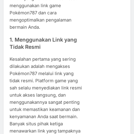
menggunakan link game
Pokémon787 dan cara
mengoptimalkan pengalaman
bermain Anda.
1. Menggunakan Link yang
Tidak Resmi
Kesalahan pertama yang sering
dilakukan adalah mengakses
Pokémon787 melalui link yang
tidak resmi. Platform game yang
sah selalu menyediakan link resmi
untuk akses langsung, dan
menggunakannya sangat penting
untuk memastikan keamanan dan
kenyamanan Anda saat bermain.
Banyak situs pihak ketiga
menawarkan link yang tampaknya