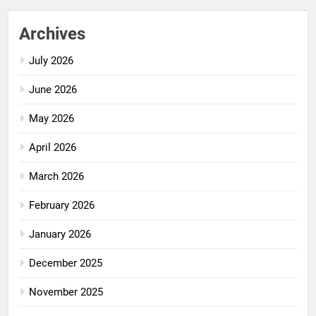
Archives
July 2026
June 2026
May 2026
April 2026
March 2026
February 2026
January 2026
December 2025
November 2025