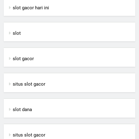
slot gacor hari ini
slot
slot gacor
situs slot gacor
slot dana
situs slot gacor