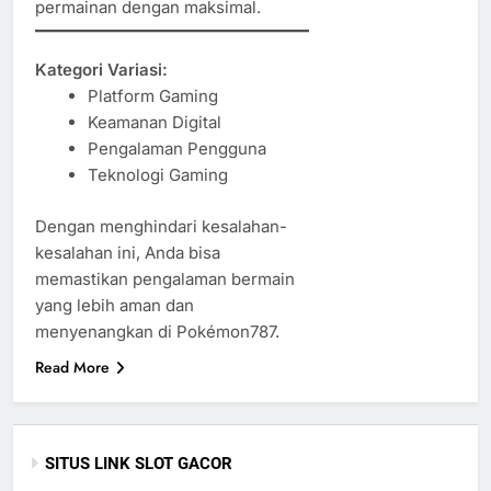
permainan dengan maksimal.
Kategori Variasi:
Platform Gaming
Keamanan Digital
Pengalaman Pengguna
Teknologi Gaming
Dengan menghindari kesalahan-
kesalahan ini, Anda bisa
memastikan pengalaman bermain
yang lebih aman dan
menyenangkan di Pokémon787.
Read More
SITUS LINK SLOT GACOR