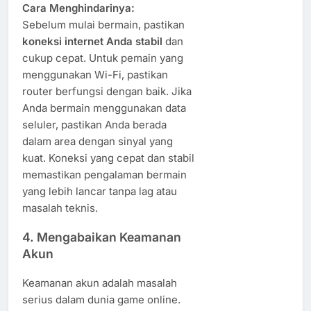
Cara Menghindarinya:
Sebelum mulai bermain, pastikan
koneksi internet Anda stabil
dan
cukup cepat. Untuk pemain yang
menggunakan Wi-Fi, pastikan
router berfungsi dengan baik. Jika
Anda bermain menggunakan data
seluler, pastikan Anda berada
dalam area dengan sinyal yang
kuat. Koneksi yang cepat dan stabil
memastikan pengalaman bermain
yang lebih lancar tanpa lag atau
masalah teknis.
4. Mengabaikan Keamanan
Akun
Keamanan akun adalah masalah
serius dalam dunia game online.