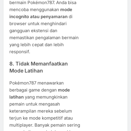
bermain Pokémon787. Anda bisa
mencoba menggunakan
mode
incognito atau penyamaran
di
browser untuk menghindari
gangguan ekstensi dan
memastikan pengalaman bermain
yang lebih cepat dan lebih
responsif.
8. Tidak Memanfaatkan
Mode Latihan
Pokémon787 menawarkan
berbagai game dengan
mode
latihan
yang memungkinkan
pemain untuk mengasah
keterampilan mereka sebelum
terjun ke mode kompetitif atau
multiplayer. Banyak pemain sering