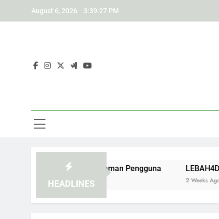
Skip
August 6, 2026
3:39:28 PM
to
content
Cal
Dapatkan 
n Kualitas Pengalaman Pengguna
LEBAH4D sebagai Pla
2 Weeks Ago
HEADLINES