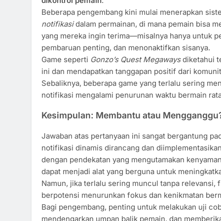
dikontrol pemain
.
Beberapa pengembang kini mulai menerapkan sis
notifikasi
dalam permainan, di mana pemain bisa memi
yang mereka ingin terima—misalnya hanya untuk pe
pembaruan penting, dan menonaktifkan sisanya.
Game seperti
Gonzo’s Quest Megaways
diketahui t
ini dan mendapatkan tanggapan positif dari komuni
Sebaliknya, beberapa game yang terlalu sering me
notifikasi mengalami penurunan waktu bermain rata
Kesimpulan: Membantu atau Mengganggu
Jawaban atas pertanyaan ini sangat bergantung pa
notifikasi dinamis dirancang dan diimplementasikan
dengan pendekatan yang mengutamakan kenyamanan
dapat menjadi alat yang berguna untuk meningkatk
Namun, jika terlalu sering muncul tanpa relevansi, fi
berpotensi menurunkan fokus dan kenikmatan ber
Bagi pengembang, penting untuk melakukan uji cob
mendengarkan umpan balik pemain, dan memberikan