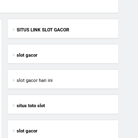
SITUS LINK SLOT GACOR
slot gacor
slot gacor hari ini
situs toto slot
slot gacor