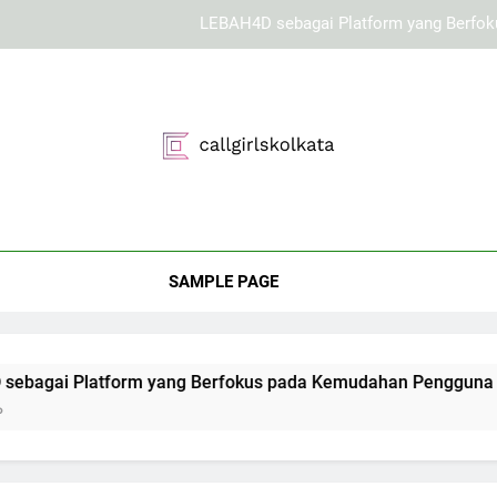
LEBAH4D sebagai Platform yang Berfo
Cara Menjelajahi KA
KAYA787 dan Pengembangan Sistem Dig
EDWINSLOT dan Strategi Mening
l Girls Kolkata
LEBAH4D sebagai Platform yang Berfo
Layanan Panggilan Profesional Di Kolkata. Layanan Terpercay
Cara Menjelajahi KA
SAMPLE PAGE
KAYA787 dan Pengembangan Sistem Dig
tform yang Berfokus pada Kemudahan Pengguna Modern