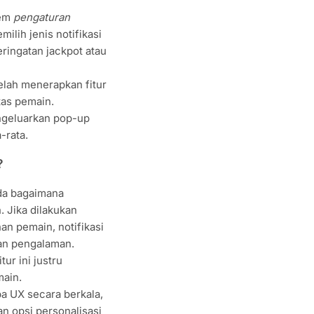
tem
pengaturan
lih jenis notifikasi
ringatan jackpot atau
elah menerapkan fitur
tas pemain.
ngeluarkan pop-up
-rata.
?
da bagaimana
. Jika dilakukan
 pemain, notifikasi
an pengalaman.
tur ini justru
main.
a UX secara berkala,
 opsi personalisasi