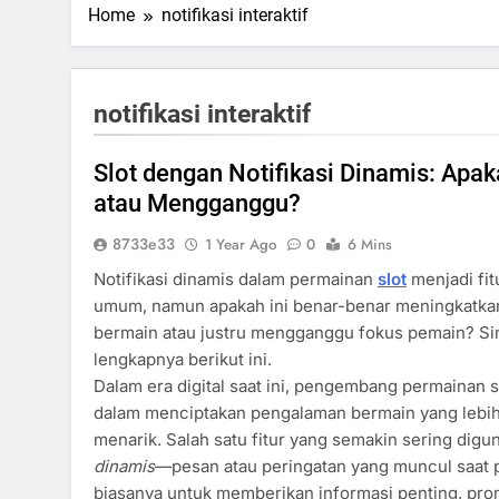
Home
notifikasi interaktif
notifikasi interaktif
Slot dengan Notifikasi Dinamis: Ap
atau Mengganggu?
8733e33
1 Year Ago
0
6 Mins
Notifikasi dinamis dalam permainan
slot
menjadi fit
umum, namun apakah ini benar-benar meningkatk
bermain atau justru mengganggu fokus pemain? Sim
lengkapnya berikut ini.
Dalam era digital saat ini, pengembang permainan s
dalam menciptakan pengalaman bermain yang lebih 
menarik. Salah satu fitur yang semakin sering dig
dinamis
—pesan atau peringatan yang muncul saat 
biasanya untuk memberikan informasi penting, pro