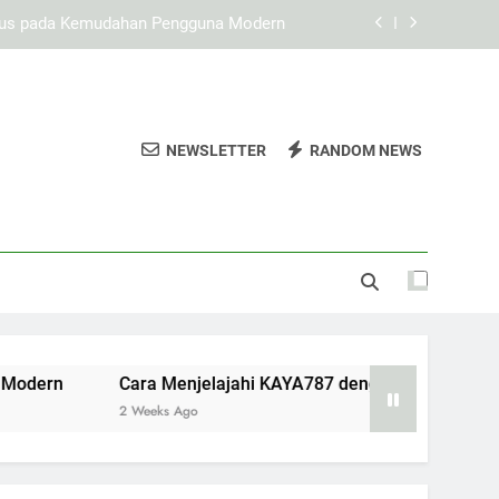
kus pada Kemudahan Pengguna Modern
YA787 dengan Lebih Cepat dan Terarah
ital yang Berorientasi pada Pengguna
NEWSLETTER
RANDOM NEWS
katkan Kualitas Pengalaman Pengguna
kus pada Kemudahan Pengguna Modern
a Untuk Kebutuhan Hiburan Dewasa.
YA787 dengan Lebih Cepat dan Terarah
ital yang Berorientasi pada Pengguna
Cara Menjelajahi KAYA787 dengan Lebih Cepat dan Terara
2 Weeks Ago