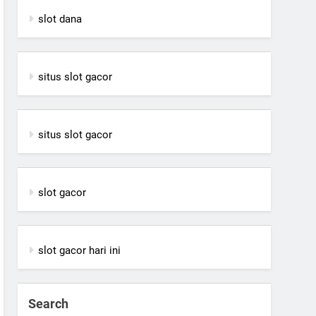
slot dana
situs slot gacor
situs slot gacor
slot gacor
slot gacor hari ini
Search