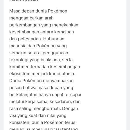
Masa depan dunia Pokémon
menggambarkan arah
perkembangan yang menekankan
keseimbangan antara kemajuan
dan pelestarian. Hubungan
manusia dan Pokémon yang
semakin setara, penggunaan
teknologi yang bijaksana, serta
komitmen terhadap keseimbangan
ekosistem menjadi kunci utama.
Dunia Pokémon menyampaikan
pesan bahwa masa depan yang
berkelanjutan hanya dapat tercapai
melalui kerja sama, kesadaran, dan
rasa saling menghormati. Dengan
visi yang kuat dan nilai yang
konsisten, dunia Pokémon terus
menjadi sumber inspirasi tentang