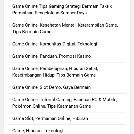
Game Online Tips Gaming Strategi Bermain Taktik
Permainan Pengelolaan Sumber Daya
Game Online, Kesehatan Mental, Keterampilan Game,
Tips Bermain Game
Game Online, Komunitas Digital, Teknologi
Game Online, Panduan, Promosi Kasino
Game Online, Pembelajaran, Hiburan Sehat,
Keseimbangan Hidup, Tips Bermain Game
Game Online, Slot Demo, Gaya Bermain
Game Online, Tutorial Gaming, Panduan PC & Mobile,
Pokémon Online, Tips Keamanan Game
Game Slot, Permainan Online, Hiburan
Game, Hiburan, Teknologi