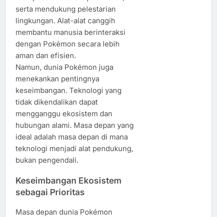
serta mendukung pelestarian
lingkungan. Alat-alat canggih
membantu manusia berinteraksi
dengan Pokémon secara lebih
aman dan efisien.
Namun, dunia Pokémon juga
menekankan pentingnya
keseimbangan. Teknologi yang
tidak dikendalikan dapat
mengganggu ekosistem dan
hubungan alami. Masa depan yang
ideal adalah masa depan di mana
teknologi menjadi alat pendukung,
bukan pengendali.
Keseimbangan Ekosistem
sebagai Prioritas
Masa depan dunia Pokémon