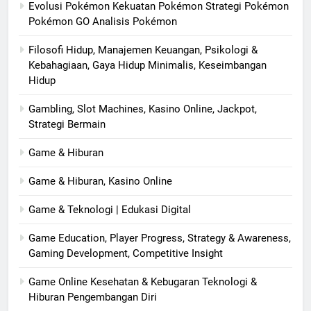
Evolusi Pokémon Kekuatan Pokémon Strategi Pokémon
Pokémon GO Analisis Pokémon
Filosofi Hidup, Manajemen Keuangan, Psikologi &
Kebahagiaan, Gaya Hidup Minimalis, Keseimbangan
Hidup
Gambling, Slot Machines, Kasino Online, Jackpot,
Strategi Bermain
Game & Hiburan
Game & Hiburan, Kasino Online
Game & Teknologi | Edukasi Digital
Game Education, Player Progress, Strategy & Awareness,
Gaming Development, Competitive Insight
Game Online Kesehatan & Kebugaran Teknologi &
Hiburan Pengembangan Diri