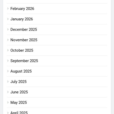
February 2026
January 2026
December 2025
November 2025
October 2025
September 2025
August 2025
July 2025
June 2025
May 2025
April 2025