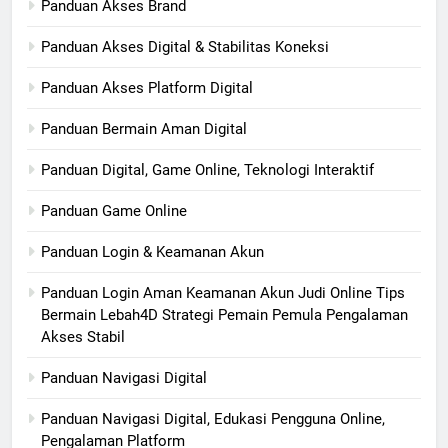
Panduan Akses Brand
Panduan Akses Digital & Stabilitas Koneksi
Panduan Akses Platform Digital
Panduan Bermain Aman Digital
Panduan Digital, Game Online, Teknologi Interaktif
Panduan Game Online
Panduan Login & Keamanan Akun
Panduan Login Aman Keamanan Akun Judi Online Tips
Bermain Lebah4D Strategi Pemain Pemula Pengalaman
Akses Stabil
Panduan Navigasi Digital
Panduan Navigasi Digital, Edukasi Pengguna Online,
Pengalaman Platform