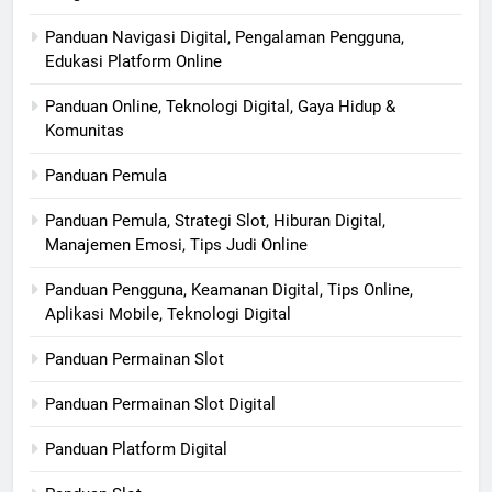
Panduan Navigasi Digital, Pengalaman Pengguna,
Edukasi Platform Online
Panduan Online, Teknologi Digital, Gaya Hidup &
Komunitas
Panduan Pemula
Panduan Pemula, Strategi Slot, Hiburan Digital,
Manajemen Emosi, Tips Judi Online
Panduan Pengguna, Keamanan Digital, Tips Online,
Aplikasi Mobile, Teknologi Digital
Panduan Permainan Slot
Panduan Permainan Slot Digital
Panduan Platform Digital