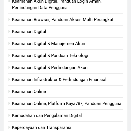
Keamanan Akun Digital, Panduan Login Aman,
Perlindungan Data Pengguna
Keamanan Browser, Panduan Akses Multi Perangkat
Keamanan Digital
Keamanan Digital & Manajemen Akun
Keamanan Digital & Panduan Teknologi
Keamanan Digital & Perlindungan Akun
Keamanan Infrastruktur & Perlindungan Finansial
Keamanan Online
Keamanan Online, Platform Kaya787, Panduan Pengguna
Kemudahan dan Pengalaman Digital
Kepercayaan dan Transparansi