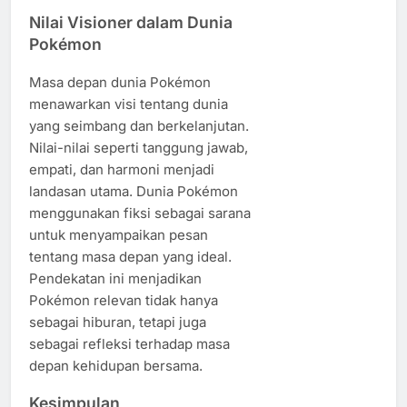
Nilai Visioner dalam Dunia
Pokémon
Masa depan dunia Pokémon
menawarkan visi tentang dunia
yang seimbang dan berkelanjutan.
Nilai-nilai seperti tanggung jawab,
empati, dan harmoni menjadi
landasan utama. Dunia Pokémon
menggunakan fiksi sebagai sarana
untuk menyampaikan pesan
tentang masa depan yang ideal.
Pendekatan ini menjadikan
Pokémon relevan tidak hanya
sebagai hiburan, tetapi juga
sebagai refleksi terhadap masa
depan kehidupan bersama.
Kesimpulan