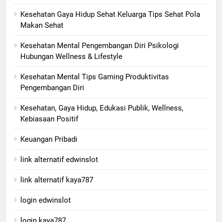
Kesehatan Gaya Hidup Sehat Keluarga Tips Sehat Pola
Makan Sehat
Kesehatan Mental Pengembangan Diri Psikologi
Hubungan Wellness & Lifestyle
Kesehatan Mental Tips Gaming Produktivitas
Pengembangan Diri
Kesehatan, Gaya Hidup, Edukasi Publik, Wellness,
Kebiasaan Positif
Keuangan Pribadi
link alternatif edwinslot
link alternatif kaya787
login edwinslot
login kaya787