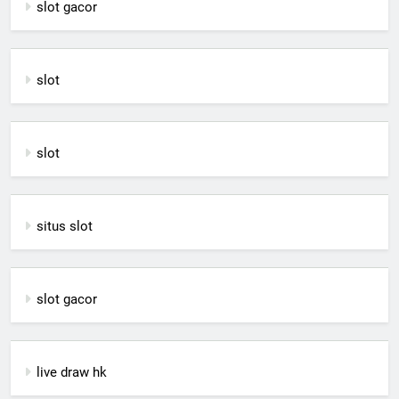
slot gacor
slot
slot
situs slot
slot gacor
live draw hk