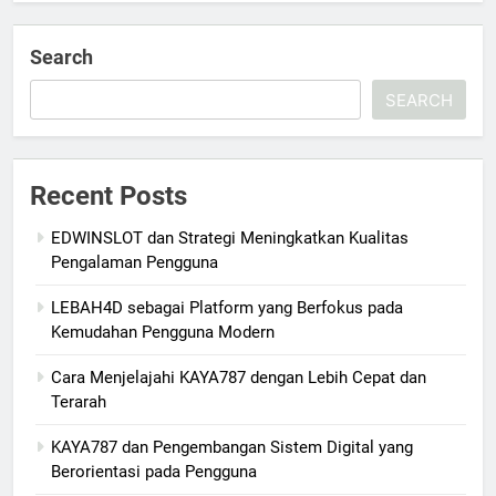
Search
SEARCH
Recent Posts
EDWINSLOT dan Strategi Meningkatkan Kualitas
Pengalaman Pengguna
LEBAH4D sebagai Platform yang Berfokus pada
Kemudahan Pengguna Modern
Cara Menjelajahi KAYA787 dengan Lebih Cepat dan
Terarah
KAYA787 dan Pengembangan Sistem Digital yang
Berorientasi pada Pengguna