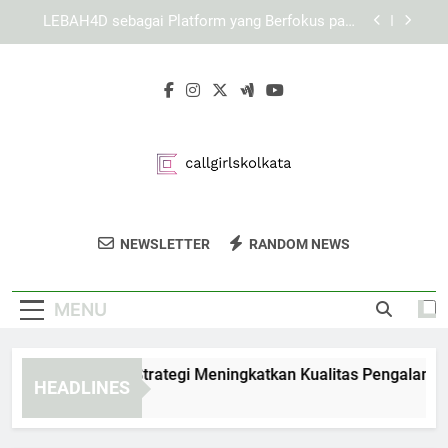
Skip
Cara Menjelajahi KAYA787 dengan Lebih Cepat
to
dan Terarah
content
KAYA787 dan Pengembangan Sistem Digital yang
Berorientasi pada Pengguna
EDWINSLOT dan Strategi Meningkatkan Kualitas
Pengalaman Pengguna
LEBAH4D sebagai Platform yang Berfokus pada
Kemudahan Pengguna Modern
Cara Menjelajahi KAYA787 dengan Lebih Cepat
dan Terarah
Call Girls Kolkata
Dapatkan Layanan Panggilan Profesional
KAYA787 dan Pengembangan Sistem Digital yang
NEWSLETTER
RANDOM NEWS
Berorientasi pada Pengguna
Di Kolkata. Layanan Terpercaya Untuk
Kebutuhan Hiburan Dewasa.
MENU
WINSLOT dan Strategi Meningkatkan Kualitas Pengalaman P
HEADLINES
Weeks Ago