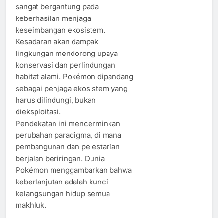
sangat bergantung pada
keberhasilan menjaga
keseimbangan ekosistem.
Kesadaran akan dampak
lingkungan mendorong upaya
konservasi dan perlindungan
habitat alami. Pokémon dipandang
sebagai penjaga ekosistem yang
harus dilindungi, bukan
dieksploitasi.
Pendekatan ini mencerminkan
perubahan paradigma, di mana
pembangunan dan pelestarian
berjalan beriringan. Dunia
Pokémon menggambarkan bahwa
keberlanjutan adalah kunci
kelangsungan hidup semua
makhluk.