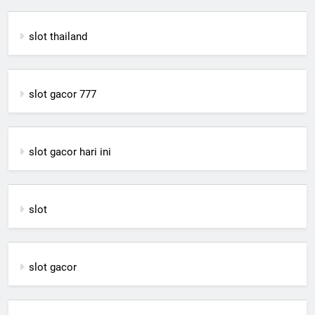
slot thailand
slot gacor 777
slot gacor hari ini
slot
slot gacor