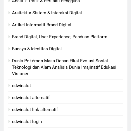
Analitik Trafik & Perilaku Pengguna
Arsitektur Sistem & Interaksi Digital
Artikel Informatif Brand Digital
Brand Digital, User Experience, Panduan Platform
Budaya & Identitas Digital
Dunia Pokémon Masa Depan Fiksi Evolusi Sosial
Teknologi dan Alam Analisis Dunia Imajinatif Edukasi
Visioner
edwinslot
edwinslot alternatif
edwinslot link alternatif
edwinslot login