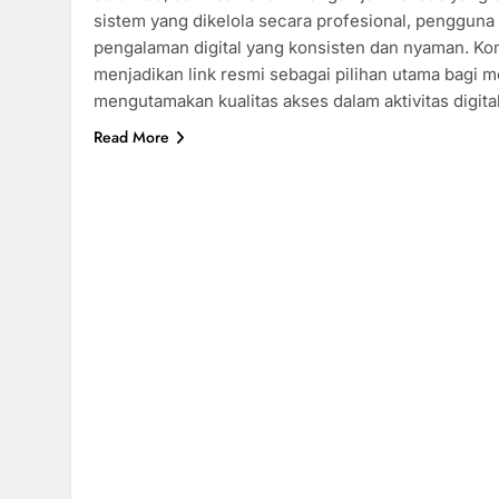
sistem yang dikelola secara profesional, pengguna
pengalaman digital yang konsisten dan nyaman. Kom
menjadikan link resmi sebagai pilihan utama bagi 
mengutamakan kualitas akses dalam aktivitas digital
Read More