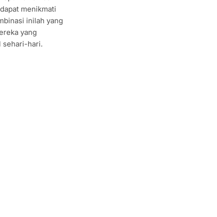
 dapat menikmati
binasi inilah yang
mereka yang
 sehari-hari.