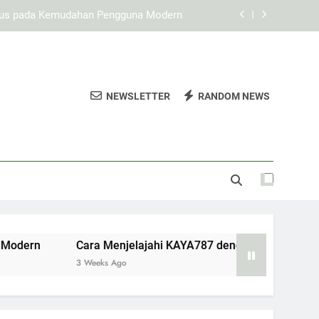
kus pada Kemudahan Pengguna Modern
YA787 dengan Lebih Cepat dan Terarah
ital yang Berorientasi pada Pengguna
NEWSLETTER
RANDOM NEWS
katkan Kualitas Pengalaman Pengguna
kus pada Kemudahan Pengguna Modern
a Untuk Kebutuhan Hiburan Dewasa.
YA787 dengan Lebih Cepat dan Terarah
ital yang Berorientasi pada Pengguna
Cara Menjelajahi KAYA787 dengan Lebih Cepat dan Terara
3 Weeks Ago