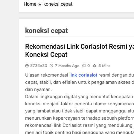
Home
koneksi cepat
koneksi cepat
Rekomendasi Link Corlaslot Resmi 
Koneksi Cepat
8733e33
7 Months Ago
0
5 Mins
Ulasan rekomendasi
link corlaslot
resmi dengan du
cepat, stabil, dan efisien untuk pengalaman akses d
dan nyaman.
Dalam lingkungan digital yang menuntut kecepatan d
koneksi menjadi faktor penentu utama kenyamana
yang lambat atau tidak stabil dapat mengganggu alur
menurunkan kepercayaan terhadap sebuah platform.
rekomendasi link Corlaslot resmi yang mendukung 
menjadi topik penting bagi pengguna yang mengu