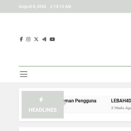
Skip
August 8, 2026
2:14:16 AM
to
content
Cal
Dapatkan 
n Kualitas Pengalaman Pengguna
LEBAH4D sebagai Pla
3 Weeks Ago
HEADLINES