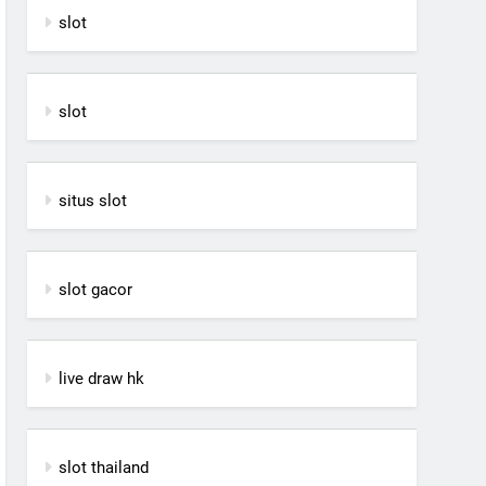
slot
slot
situs slot
slot gacor
live draw hk
slot thailand