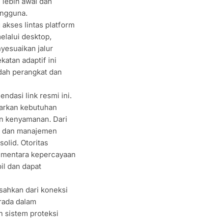
i lebih awal dan
engguna.
 akses lintas platform
elalui desktop,
yesuaikan jalur
katan adaptif ini
dah perangkat dan
ndasi link resmi ini.
sarkan kebutuhan
n kenyamanan. Dari
si dan manajemen
olid. Otoritas
sementara kepercayaan
il dan dapat
sahkan dari koneksi
erada dalam
n sistem proteksi