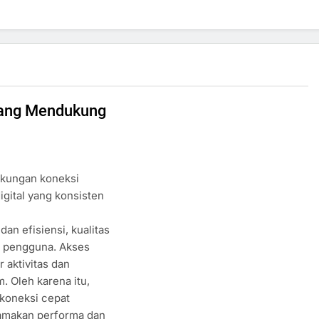
yang Mendukung
kungan koneksi
igital yang konsisten
an efisiensi, kualitas
n pengguna. Akses
 aktivitas dan
 Oleh karena itu,
koneksi cepat
tamakan performa dan