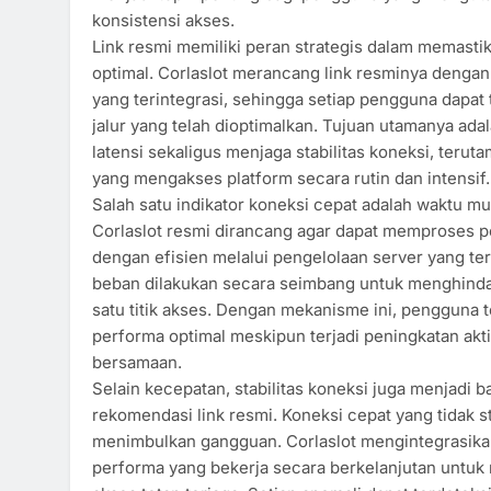
konsistensi akses.
Link resmi memiliki peran strategis dalam memastik
optimal. Corlaslot merancang link resminya denga
yang terintegrasi, sehingga setiap pengguna dapat
jalur yang telah dioptimalkan. Tujuan utamanya ad
latensi sekaligus menjaga stabilitas koneksi, teru
yang mengakses platform secara rutin dan intensif.
Salah satu indikator koneksi cepat adalah waktu mu
Corlaslot resmi dirancang agar dapat memproses 
dengan efisien melalui pengelolaan server yang ters
beban dilakukan secara seimbang untuk menghinda
satu titik akses. Dengan mekanisme ini, pengguna
performa optimal meskipun terjadi peningkatan akti
bersamaan.
Selain kecepatan, stabilitas koneksi juga menjadi b
rekomendasi link resmi. Koneksi cepat yang tidak st
menimbulkan gangguan. Corlaslot mengintegrasik
performa yang bekerja secara berkelanjutan untuk 