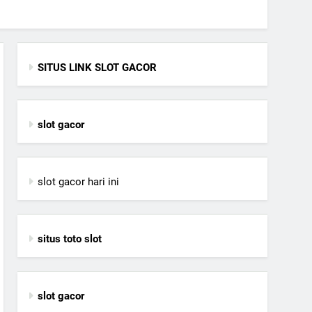
SITUS LINK SLOT GACOR
slot gacor
slot gacor hari ini
situs toto slot
slot gacor