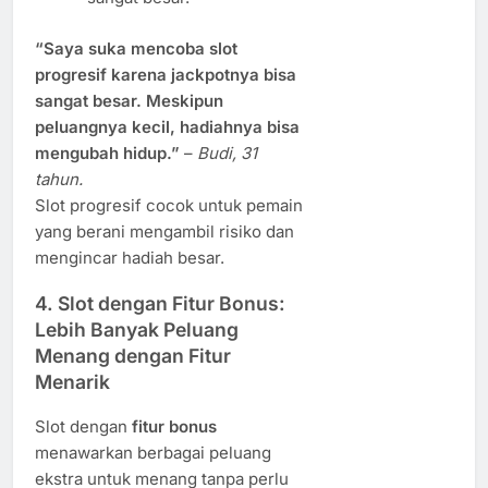
“Saya suka mencoba slot
progresif karena jackpotnya bisa
sangat besar. Meskipun
peluangnya kecil, hadiahnya bisa
mengubah hidup.”
–
Budi, 31
tahun.
Slot progresif cocok untuk pemain
yang berani mengambil risiko dan
mengincar hadiah besar.
4.
Slot dengan Fitur Bonus:
Lebih Banyak Peluang
Menang dengan Fitur
Menarik
Slot dengan
fitur bonus
menawarkan berbagai peluang
ekstra untuk menang tanpa perlu