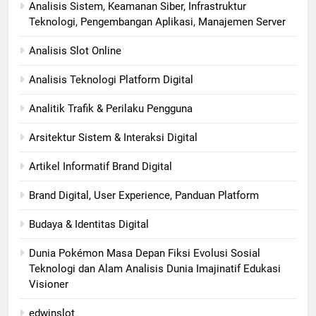
Analisis Sistem, Keamanan Siber, Infrastruktur
Teknologi, Pengembangan Aplikasi, Manajemen Server
Analisis Slot Online
Analisis Teknologi Platform Digital
Analitik Trafik & Perilaku Pengguna
Arsitektur Sistem & Interaksi Digital
Artikel Informatif Brand Digital
Brand Digital, User Experience, Panduan Platform
Budaya & Identitas Digital
Dunia Pokémon Masa Depan Fiksi Evolusi Sosial
Teknologi dan Alam Analisis Dunia Imajinatif Edukasi
Visioner
edwinslot