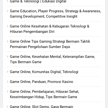
Game & Teknologi | Edukasi Digital
Game Education, Player Progress, Strategy & Awareness,
Gaming Development, Competitive Insight
Game Online Kesehatan & Kebugaran Teknologi &
Hiburan Pengembangan Diri
Game Online Tips Gaming Strategi Bermain Taktik
Permainan Pengelolaan Sumber Daya
Game Online, Kesehatan Mental, Keterampilan Game,
Tips Bermain Game
Game Online, Komunitas Digital, Teknologi
Game Online, Panduan, Promosi Kasino
Game Online, Pembelajaran, Hiburan Sehat,
Keseimbangan Hidup, Tips Bermain Game
Game Online, Slot Demo, Gaya Bermain