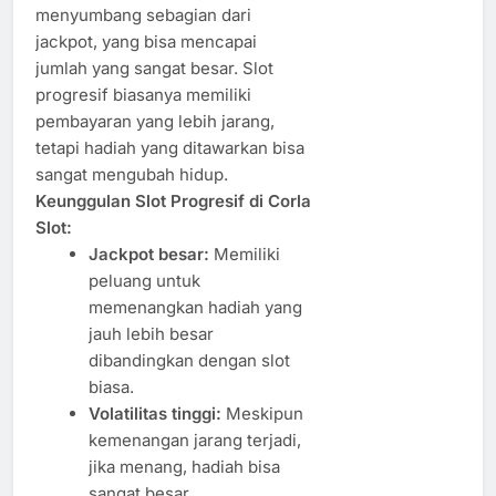
menyumbang sebagian dari
jackpot, yang bisa mencapai
jumlah yang sangat besar. Slot
progresif biasanya memiliki
pembayaran yang lebih jarang,
tetapi hadiah yang ditawarkan bisa
sangat mengubah hidup.
Keunggulan Slot Progresif di Corla
Slot:
Jackpot besar:
Memiliki
peluang untuk
memenangkan hadiah yang
jauh lebih besar
dibandingkan dengan slot
biasa.
Volatilitas tinggi:
Meskipun
kemenangan jarang terjadi,
jika menang, hadiah bisa
sangat besar.