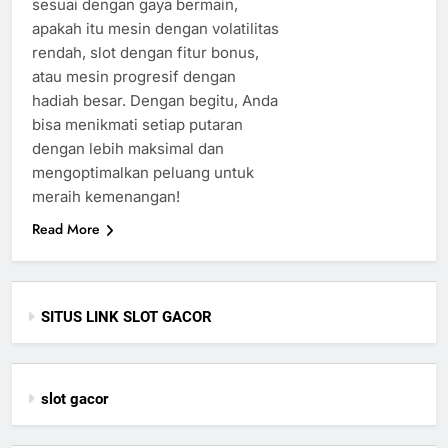
sesuai dengan gaya bermain,
apakah itu mesin dengan volatilitas
rendah, slot dengan fitur bonus,
atau mesin progresif dengan
hadiah besar. Dengan begitu, Anda
bisa menikmati setiap putaran
dengan lebih maksimal dan
mengoptimalkan peluang untuk
meraih kemenangan!
Read More
SITUS LINK SLOT GACOR
slot gacor