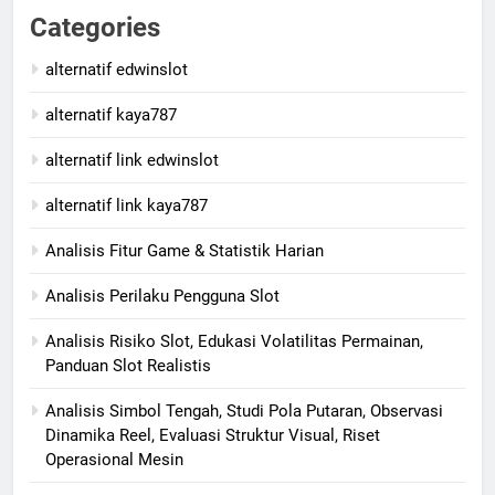
Categories
alternatif edwinslot
alternatif kaya787
alternatif link edwinslot
alternatif link kaya787
Analisis Fitur Game & Statistik Harian
Analisis Perilaku Pengguna Slot
Analisis Risiko Slot, Edukasi Volatilitas Permainan,
Panduan Slot Realistis
Analisis Simbol Tengah, Studi Pola Putaran, Observasi
Dinamika Reel, Evaluasi Struktur Visual, Riset
Operasional Mesin