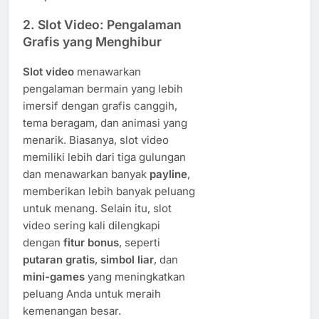
2.
Slot Video: Pengalaman
Grafis yang Menghibur
Slot video
menawarkan
pengalaman bermain yang lebih
imersif dengan grafis canggih,
tema beragam, dan animasi yang
menarik. Biasanya, slot video
memiliki lebih dari tiga gulungan
dan menawarkan banyak
payline
,
memberikan lebih banyak peluang
untuk menang. Selain itu, slot
video sering kali dilengkapi
dengan
fitur bonus
, seperti
putaran gratis
,
simbol liar
, dan
mini-games
yang meningkatkan
peluang Anda untuk meraih
kemenangan besar.