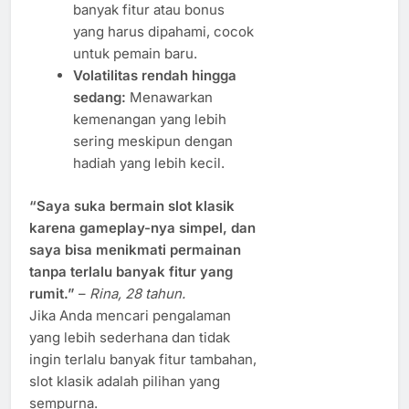
banyak fitur atau bonus
yang harus dipahami, cocok
untuk pemain baru.
Volatilitas rendah hingga
sedang:
Menawarkan
kemenangan yang lebih
sering meskipun dengan
hadiah yang lebih kecil.
“Saya suka bermain slot klasik
karena gameplay-nya simpel, dan
saya bisa menikmati permainan
tanpa terlalu banyak fitur yang
rumit.”
–
Rina, 28 tahun.
Jika Anda mencari pengalaman
yang lebih sederhana dan tidak
ingin terlalu banyak fitur tambahan,
slot klasik adalah pilihan yang
sempurna.