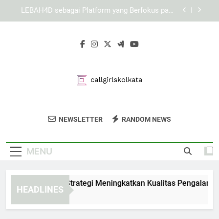
Skip
Cara Menjelajahi KAYA787 dengan Lebih Cepat
to
dan Terarah
content
KAYA787 dan Pengembangan Sistem Digital yang
Berorientasi pada Pengguna
EDWINSLOT dan Strategi Meningkatkan Kualitas
Pengalaman Pengguna
LEBAH4D sebagai Platform yang Berfokus pada
Kemudahan Pengguna Modern
Cara Menjelajahi KAYA787 dengan Lebih Cepat
dan Terarah
Call Girls Kolkata
Dapatkan Layanan Panggilan Profesional
KAYA787 dan Pengembangan Sistem Digital yang
NEWSLETTER
RANDOM NEWS
Berorientasi pada Pengguna
Di Kolkata. Layanan Terpercaya Untuk
Kebutuhan Hiburan Dewasa.
MENU
DWINSLOT dan Strategi Meningkatkan Kualitas Pengalaman 
HEADLINES
 Weeks Ago