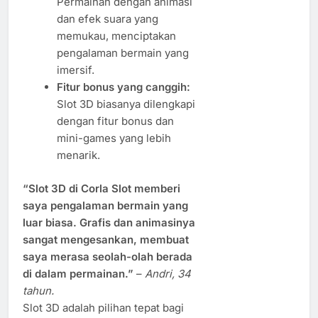
Permainan dengan animasi
dan efek suara yang
memukau, menciptakan
pengalaman bermain yang
imersif.
Fitur bonus yang canggih:
Slot 3D biasanya dilengkapi
dengan fitur bonus dan
mini-games yang lebih
menarik.
“Slot 3D di Corla Slot memberi
saya pengalaman bermain yang
luar biasa. Grafis dan animasinya
sangat mengesankan, membuat
saya merasa seolah-olah berada
di dalam permainan.”
–
Andri, 34
tahun.
Slot 3D adalah pilihan tepat bagi