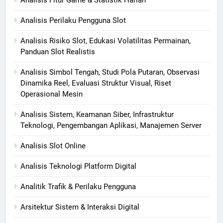
Analisis Fitur Game & Statistik Harian
Analisis Perilaku Pengguna Slot
Analisis Risiko Slot, Edukasi Volatilitas Permainan,
Panduan Slot Realistis
Analisis Simbol Tengah, Studi Pola Putaran, Observasi
Dinamika Reel, Evaluasi Struktur Visual, Riset
Operasional Mesin
Analisis Sistem, Keamanan Siber, Infrastruktur
Teknologi, Pengembangan Aplikasi, Manajemen Server
Analisis Slot Online
Analisis Teknologi Platform Digital
Analitik Trafik & Perilaku Pengguna
Arsitektur Sistem & Interaksi Digital