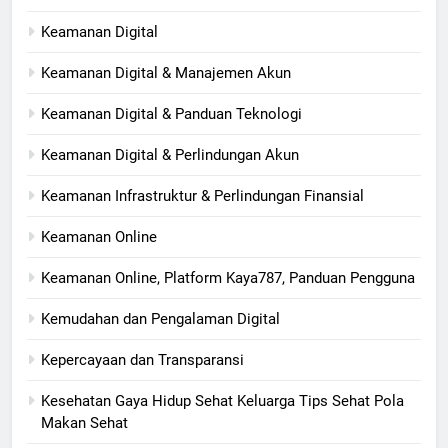
Keamanan Digital
Keamanan Digital & Manajemen Akun
Keamanan Digital & Panduan Teknologi
Keamanan Digital & Perlindungan Akun
Keamanan Infrastruktur & Perlindungan Finansial
Keamanan Online
Keamanan Online, Platform Kaya787, Panduan Pengguna
Kemudahan dan Pengalaman Digital
Kepercayaan dan Transparansi
Kesehatan Gaya Hidup Sehat Keluarga Tips Sehat Pola
Makan Sehat