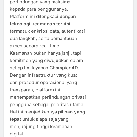
perlindungan yang maksimal
kepada para penggunanya.
Platform ini dilengkapi dengan
teknologi keamanan terkini
,
termasuk enkripsi data, autentikasi
dua langkah, serta pemantauan
akses secara real-time.
Keamanan bukan hanya janji, tapi
komitmen yang diwujudkan dalam
setiap lini layanan Champion4D.
Dengan infrastruktur yang kuat
dan prosedur operasional yang
transparan, platform ini
menempatkan perlindungan privasi
pengguna sebagai prioritas utama.
Hal ini menjadikannya
pilihan yang
tepat
untuk siapa saja yang
menjunjung tinggi keamanan
digital.