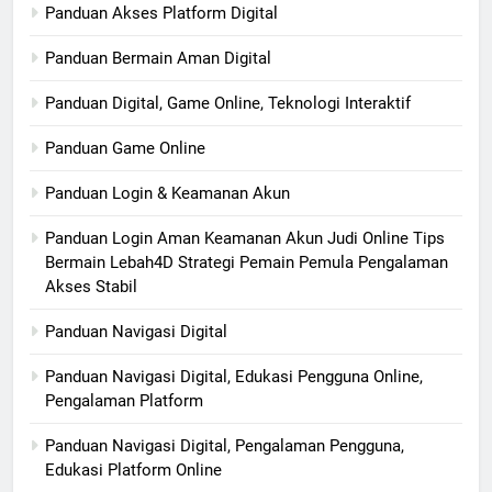
Panduan Akses Platform Digital
Panduan Bermain Aman Digital
Panduan Digital, Game Online, Teknologi Interaktif
Panduan Game Online
Panduan Login & Keamanan Akun
Panduan Login Aman Keamanan Akun Judi Online Tips
Bermain Lebah4D Strategi Pemain Pemula Pengalaman
Akses Stabil
Panduan Navigasi Digital
Panduan Navigasi Digital, Edukasi Pengguna Online,
Pengalaman Platform
Panduan Navigasi Digital, Pengalaman Pengguna,
Edukasi Platform Online