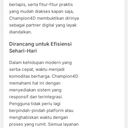
berlapis, serta fitur-fitur praktis
yang mudah diakses kapan saja,
Champion4D membuktikan dirinya
sebagai partner digital yang layak
diandalkan.
Dirancang untuk Efisiensi
Sehari-Hari
Dalam kehidupan modern yang
serba cepat, waktu menjadi
komoditas berharga. Champion4D
memahami hal ini dengan
menyediakan sistem yang
responsif dan terintegrasi.
Pengguna tidak perlu lagi
berpindah-pindah platform atau
menghabiskan waktu dengan
proses yang rumit. Semua layanan