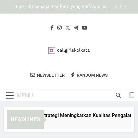
Skip
Cara Menjelajahi KAYA787 dengan Lebih Cepat
to
dan Terarah
content
KAYA787 dan Pengembangan Sistem Digital yang
Berorientasi pada Pengguna
EDWINSLOT dan Strategi Meningkatkan Kualitas
Pengalaman Pengguna
LEBAH4D sebagai Platform yang Berfokus pada
Kemudahan Pengguna Modern
Cara Menjelajahi KAYA787 dengan Lebih Cepat
dan Terarah
Call Girls Kolkata
Dapatkan Layanan Panggilan Profesional
KAYA787 dan Pengembangan Sistem Digital yang
NEWSLETTER
RANDOM NEWS
Berorientasi pada Pengguna
Di Kolkata. Layanan Terpercaya Untuk
Kebutuhan Hiburan Dewasa.
MENU
WINSLOT dan Strategi Meningkatkan Kualitas Pengalaman P
HEADLINES
Weeks Ago