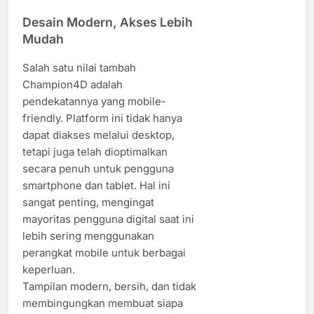
Desain Modern, Akses Lebih
Mudah
Salah satu nilai tambah
Champion4D adalah
pendekatannya yang mobile-
friendly. Platform ini tidak hanya
dapat diakses melalui desktop,
tetapi juga telah dioptimalkan
secara penuh untuk pengguna
smartphone dan tablet. Hal ini
sangat penting, mengingat
mayoritas pengguna digital saat ini
lebih sering menggunakan
perangkat mobile untuk berbagai
keperluan.
Tampilan modern, bersih, dan tidak
membingungkan membuat siapa