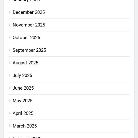
December 2025
November 2025
October 2025
September 2025
August 2025
July 2025
June 2025
May 2025
April 2025
March 2025