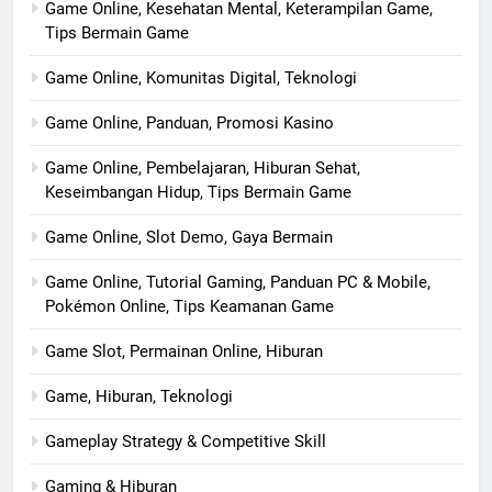
Game Online, Kesehatan Mental, Keterampilan Game,
Tips Bermain Game
Game Online, Komunitas Digital, Teknologi
Game Online, Panduan, Promosi Kasino
Game Online, Pembelajaran, Hiburan Sehat,
Keseimbangan Hidup, Tips Bermain Game
Game Online, Slot Demo, Gaya Bermain
Game Online, Tutorial Gaming, Panduan PC & Mobile,
Pokémon Online, Tips Keamanan Game
Game Slot, Permainan Online, Hiburan
Game, Hiburan, Teknologi
Gameplay Strategy & Competitive Skill
Gaming & Hiburan