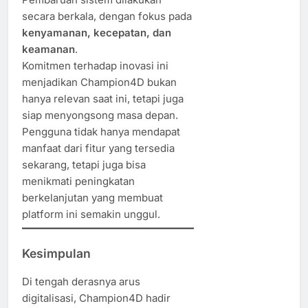
secara berkala, dengan fokus pada
kenyamanan, kecepatan, dan
keamanan
.
Komitmen terhadap inovasi ini
menjadikan Champion4D bukan
hanya relevan saat ini, tetapi juga
siap menyongsong masa depan.
Pengguna tidak hanya mendapat
manfaat dari fitur yang tersedia
sekarang, tetapi juga bisa
menikmati peningkatan
berkelanjutan yang membuat
platform ini semakin unggul.
Kesimpulan
Di tengah derasnya arus
digitalisasi, Champion4D hadir