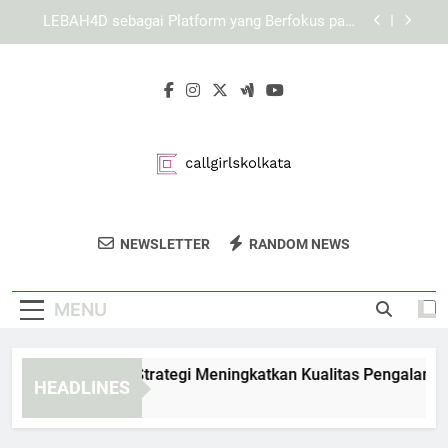
Skip
Cara Menjelajahi KAYA787 dengan Lebih Cepat
to
dan Terarah
content
KAYA787 dan Pengembangan Sistem Digital yang
Berorientasi pada Pengguna
EDWINSLOT dan Strategi Meningkatkan Kualitas
Pengalaman Pengguna
LEBAH4D sebagai Platform yang Berfokus pada
Kemudahan Pengguna Modern
Cara Menjelajahi KAYA787 dengan Lebih Cepat
dan Terarah
Call Girls Kolkata
Dapatkan Layanan Panggilan Profesional
KAYA787 dan Pengembangan Sistem Digital yang
NEWSLETTER
RANDOM NEWS
Berorientasi pada Pengguna
Di Kolkata. Layanan Terpercaya Untuk
Kebutuhan Hiburan Dewasa.
MENU
WINSLOT dan Strategi Meningkatkan Kualitas Pengalaman P
HEADLINES
Weeks Ago