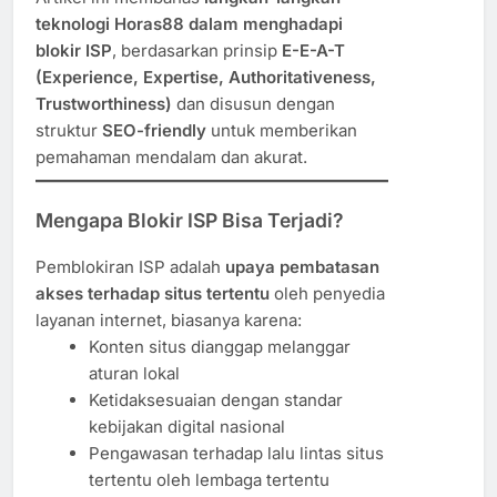
teknologi Horas88 dalam menghadapi
blokir ISP
, berdasarkan prinsip
E-E-A-T
(Experience, Expertise, Authoritativeness,
Trustworthiness)
dan disusun dengan
struktur
SEO-friendly
untuk memberikan
pemahaman mendalam dan akurat.
Mengapa Blokir ISP Bisa Terjadi?
Pemblokiran ISP adalah
upaya pembatasan
akses terhadap situs tertentu
oleh penyedia
layanan internet, biasanya karena:
Konten situs dianggap melanggar
aturan lokal
Ketidaksesuaian dengan standar
kebijakan digital nasional
Pengawasan terhadap lalu lintas situs
tertentu oleh lembaga tertentu