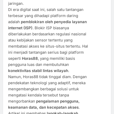
jaringan.
Di era digital saat ini, salah satu tantangan
terbesar yang dihadapi platform daring
adalah
pemblokiran oleh penyedia layanan
internet (ISP)
. Blokir ISP biasanya
diberlakukan berdasarkan regulasi nasional
atau kebijakan sensor tertentu yang
membatasi akses ke situs-situs tertentu. Hal
ini menjadi tantangan serius bagi platform
seperti
Horas88
, yang memiliki basis
pengguna luas dan membutuhkan
konektivitas stabil lintas wilayah
.
Namun, Horas88 tidak tinggal diam. Dengan
pendekatan teknologi yang adaptif, mereka
mengembangkan berbagai solusi untuk
mengatasi kendala tersebut tanpa
mengorbankan
pengalaman pengguna,
keamanan data, dan kecepatan akses
.
Artikel ini membahas
langkah-langkah