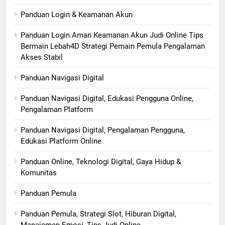
Panduan Login & Keamanan Akun
Panduan Login Aman Keamanan Akun Judi Online Tips
Bermain Lebah4D Strategi Pemain Pemula Pengalaman
Akses Stabil
Panduan Navigasi Digital
Panduan Navigasi Digital, Edukasi Pengguna Online,
Pengalaman Platform
Panduan Navigasi Digital, Pengalaman Pengguna,
Edukasi Platform Online
Panduan Online, Teknologi Digital, Gaya Hidup &
Komunitas
Panduan Pemula
Panduan Pemula, Strategi Slot, Hiburan Digital,
Manajemen Emosi, Tips Judi Online