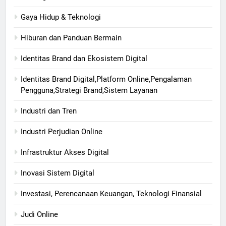
Gaya Hidup & Teknologi
Hiburan dan Panduan Bermain
Identitas Brand dan Ekosistem Digital
Identitas Brand Digital,Platform Online,Pengalaman
Pengguna,Strategi Brand,Sistem Layanan
Industri dan Tren
Industri Perjudian Online
Infrastruktur Akses Digital
Inovasi Sistem Digital
Investasi, Perencanaan Keuangan, Teknologi Finansial
Judi Online