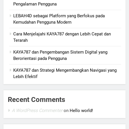
Pengalaman Pengguna
LEBAH4D sebagai Platform yang Berfokus pada
Kemudahan Pengguna Modern
Cara Menjelajahi KAYA787 dengan Lebih Cepat dan
Terarah
KAYA787 dan Pengembangan Sistem Digital yang
Berorientasi pada Pengguna
KAYA787 dan Strategi Mengembangkan Navigasi yang
Lebih Efektif
Recent Comments
A WordPress Commenter
on
Hello world!