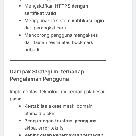
Mengaktifkan
HTTPS dengan
sertifikat valid
Menggunakan sistem
notifikasi login
dari perangkat baru
Mendorong pengguna mengakses
dari tautan resmi atau bookmark
pribadi
Dampak Strategi Ini terhadap
Pengalaman Pengguna
Implementasi teknologi ini berdampak besar
pada:
Kestabilan akses
meski domain
utama diblokir
Pengurangan frustrasi pengguna
akibat error teknis
Peningkatan kepercayaan terhadap