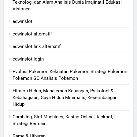
Teknologi dan Alam Analisis Dunia Imajinatif Edukasi
Visioner
edwinslot
edwinslot alternatif
edwinslot link alternatif
edwinslot login
Evolusi Pokémon Kekuatan Pokémon Strategi Pokémon
Pokémon GO Analisis Pokémon
Filosofi Hidup, Manajemen Keuangan, Psikologi &
Kebahagiaan, Gaya Hidup Minimalis, Keseimbangan
Hidup
Gambling, Slot Machines, Kasino Online, Jackpot,
Strategi Bermain
Game & Hiburan