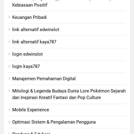
Kebiasaan Positif
Keuangan Pribadi
link alternatif edwinslot
link alternatif kaya787
login edwinslot
login kaya787
Manajemen Pemahaman Digital
Mitologi & Legenda Budaya Dunia Lore Pokémon Sejarah
dan Inspirasi Kreatif Fantasi dan Pop Culture
Mobile Experience
Optimasi Sistem & Pengalaman Pengguna