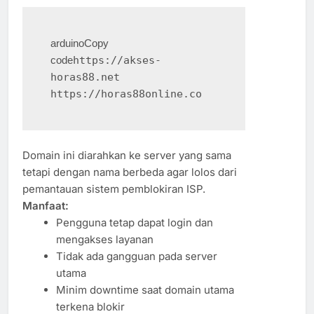
arduinoCopy 
code
https://akses-
horas88.net  

Domain ini diarahkan ke server yang sama
tetapi dengan nama berbeda agar lolos dari
pemantauan sistem pemblokiran ISP.
Manfaat:
Pengguna tetap dapat login dan
mengakses layanan
Tidak ada gangguan pada server
utama
Minim downtime saat domain utama
terkena blokir