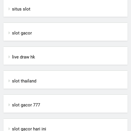
situs slot
slot gacor
live draw hk
slot thailand
slot gacor 777
slot gacor hari ini