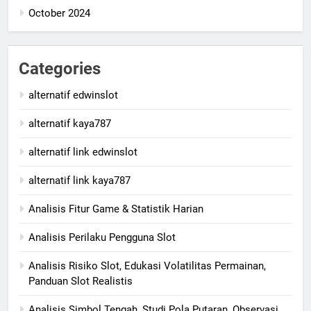
October 2024
Categories
alternatif edwinslot
alternatif kaya787
alternatif link edwinslot
alternatif link kaya787
Analisis Fitur Game & Statistik Harian
Analisis Perilaku Pengguna Slot
Analisis Risiko Slot, Edukasi Volatilitas Permainan,
Panduan Slot Realistis
Analisis Simbol Tengah, Studi Pola Putaran, Observasi