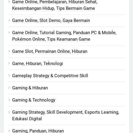
Game Online, Pembelajaran, Hiburan Sehat,
Keseimbangan Hidup, Tips Bermain Game
Game Online, Slot Demo, Gaya Bermain
Game Online, Tutorial Gaming, Panduan PC & Mobile,
Pokémon Online, Tips Keamanan Game
Game Slot, Permainan Online, Hiburan
Game, Hiburan, Teknologi
Gameplay Strategy & Competitive Skill
Gaming & Hiburan
Gaming & Technology
Gaming Strategy, Skill Development, Esports Learning,
Edukasi Digital
Gaming, Panduan, Hiburan