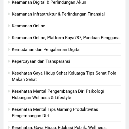
Keamanan Digital & Perlindungan Akun
Keamanan Infrastruktur & Perlindungan Finansial
Keamanan Online
Keamanan Online, Platform Kaya787, Panduan Pengguna
Kemudahan dan Pengalaman Digital
Kepercayaan dan Transparansi
Kesehatan Gaya Hidup Sehat Keluarga Tips Sehat Pola
Makan Sehat
Kesehatan Mental Pengembangan Diri Psikologi
Hubungan Wellness & Lifestyle
Kesehatan Mental Tips Gaming Produktivitas
Pengembangan Diri
Kesehatan, Gaya Hidup, Edukasi Publik, Wellness,