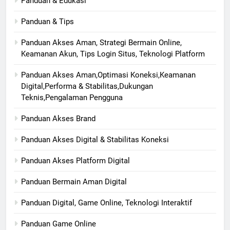
Panduan & Edukasi
Panduan & Tips
Panduan Akses Aman, Strategi Bermain Online,
Keamanan Akun, Tips Login Situs, Teknologi Platform
Panduan Akses Aman,Optimasi Koneksi,Keamanan
Digital,Performa & Stabilitas,Dukungan
Teknis,Pengalaman Pengguna
Panduan Akses Brand
Panduan Akses Digital & Stabilitas Koneksi
Panduan Akses Platform Digital
Panduan Bermain Aman Digital
Panduan Digital, Game Online, Teknologi Interaktif
Panduan Game Online