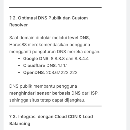
? 2.
Optimasi DNS Publik dan Custom
Resolver
Saat domain diblokir melalui
level DNS
,
Horas88 merekomendasikan pengguna
mengganti pengaturan DNS mereka dengan:
Google DNS
: 8.8.8.8 dan 8.8.4.4
Cloudflare DNS
: 1.1.1.1
OpenDNS
: 208.67.222.222
DNS publik membantu pengguna
menghindari sensor berbasis DNS
dari ISP,
sehingga situs tetap dapat dijangkau.
?️ 3.
Integrasi dengan Cloud CDN & Load
Balancing