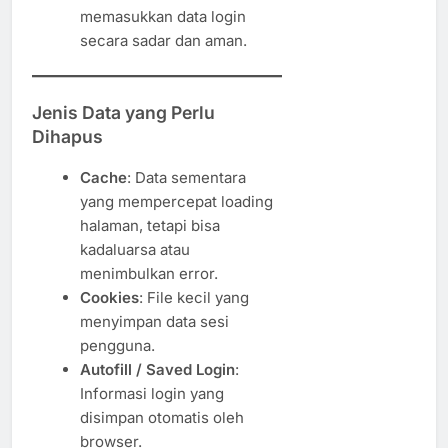
memasukkan data login
secara sadar dan aman.
Jenis Data yang Perlu
Dihapus
Cache
: Data sementara
yang mempercepat loading
halaman, tetapi bisa
kadaluarsa atau
menimbulkan error.
Cookies
: File kecil yang
menyimpan data sesi
pengguna.
Autofill / Saved Login
:
Informasi login yang
disimpan otomatis oleh
browser.