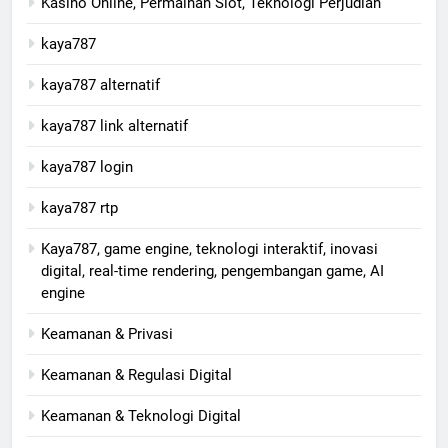
Kasino Online, Permainan Slot, Teknologi Perjudian
kaya787
kaya787 alternatif
kaya787 link alternatif
kaya787 login
kaya787 rtp
Kaya787, game engine, teknologi interaktif, inovasi
digital, real-time rendering, pengembangan game, AI
engine
Keamanan & Privasi
Keamanan & Regulasi Digital
Keamanan & Teknologi Digital