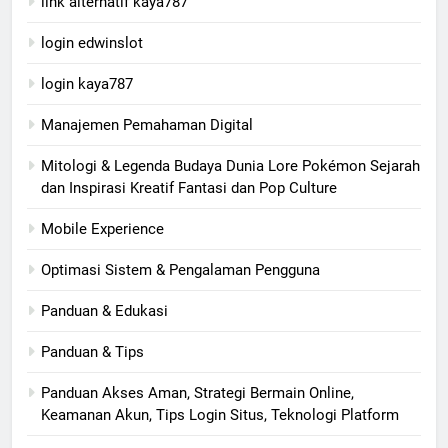
link alternatif kaya787
login edwinslot
login kaya787
Manajemen Pemahaman Digital
Mitologi & Legenda Budaya Dunia Lore Pokémon Sejarah
dan Inspirasi Kreatif Fantasi dan Pop Culture
Mobile Experience
Optimasi Sistem & Pengalaman Pengguna
Panduan & Edukasi
Panduan & Tips
Panduan Akses Aman, Strategi Bermain Online,
Keamanan Akun, Tips Login Situs, Teknologi Platform