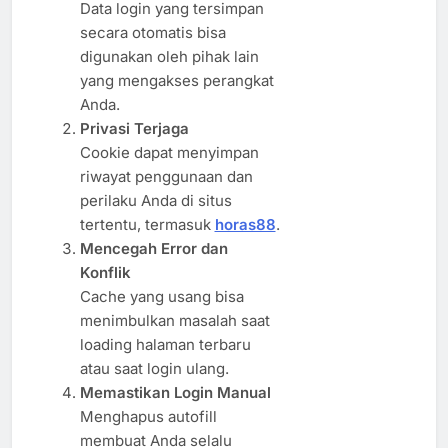
Data login yang tersimpan
secara otomatis bisa
digunakan oleh pihak lain
yang mengakses perangkat
Anda.
Privasi Terjaga
Cookie dapat menyimpan
riwayat penggunaan dan
perilaku Anda di situs
tertentu, termasuk
horas88
.
Mencegah Error dan
Konflik
Cache yang usang bisa
menimbulkan masalah saat
loading halaman terbaru
atau saat login ulang.
Memastikan Login Manual
Menghapus autofill
membuat Anda selalu