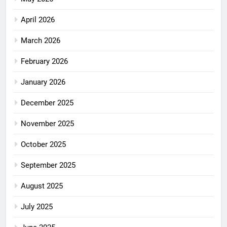
April 2026
March 2026
February 2026
January 2026
December 2025
November 2025
October 2025
September 2025
August 2025
July 2025