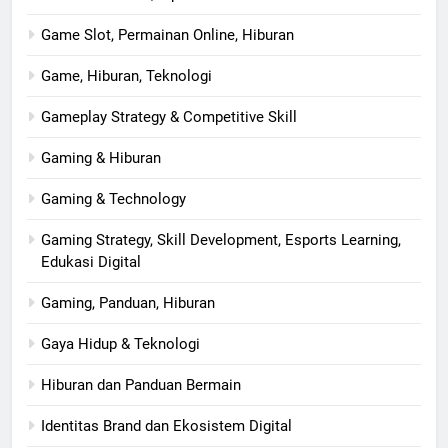
Game Slot, Permainan Online, Hiburan
Game, Hiburan, Teknologi
Gameplay Strategy & Competitive Skill
Gaming & Hiburan
Gaming & Technology
Gaming Strategy, Skill Development, Esports Learning,
Edukasi Digital
Gaming, Panduan, Hiburan
Gaya Hidup & Teknologi
Hiburan dan Panduan Bermain
Identitas Brand dan Ekosistem Digital