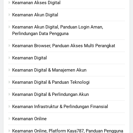
Keamanan Akses Digital
Keamanan Akun Digital
Keamanan Akun Digital, Panduan Login Aman,
Perlindungan Data Pengguna
Keamanan Browser, Panduan Akses Multi Perangkat
Keamanan Digital
Keamanan Digital & Manajemen Akun
Keamanan Digital & Panduan Teknologi
Keamanan Digital & Perlindungan Akun
Keamanan Infrastruktur & Perlindungan Finansial
Keamanan Online
Keamanan Online, Platform Kaya787, Panduan Pengguna