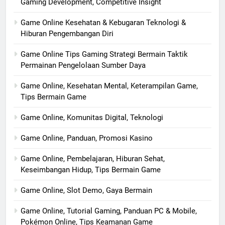
Gaming Development, Competitive Insight
Game Online Kesehatan & Kebugaran Teknologi &
Hiburan Pengembangan Diri
Game Online Tips Gaming Strategi Bermain Taktik
Permainan Pengelolaan Sumber Daya
Game Online, Kesehatan Mental, Keterampilan Game,
Tips Bermain Game
Game Online, Komunitas Digital, Teknologi
Game Online, Panduan, Promosi Kasino
Game Online, Pembelajaran, Hiburan Sehat,
Keseimbangan Hidup, Tips Bermain Game
Game Online, Slot Demo, Gaya Bermain
Game Online, Tutorial Gaming, Panduan PC & Mobile,
Pokémon Online, Tips Keamanan Game