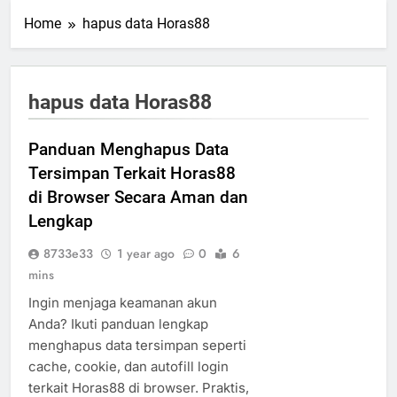
Home
hapus data Horas88
hapus data Horas88
Panduan Menghapus Data
Tersimpan Terkait Horas88
di Browser Secara Aman dan
Lengkap
8733e33
1 year ago
0
6
mins
Ingin menjaga keamanan akun
Anda? Ikuti panduan lengkap
menghapus data tersimpan seperti
cache, cookie, dan autofill login
terkait Horas88 di browser. Praktis,