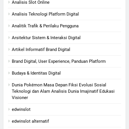
Analisis Slot Online
Analisis Teknologi Platform Digital
Analitik Trafik & Perilaku Pengguna
Arsitektur Sistem & Interaksi Digital
Artikel Informatif Brand Digital
Brand Digital, User Experience, Panduan Platform
Budaya & Identitas Digital
Dunia Pokémon Masa Depan Fiksi Evolusi Sosial
Teknologi dan Alam Analisis Dunia Imajinatif Edukasi
Visioner
edwinslot
edwinslot alternatif