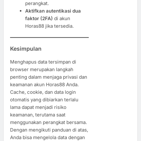
perangkat.
Aktifkan autentikasi dua
faktor (2FA)
di akun
Horas88 jika tersedia.
Kesimpulan
Menghapus data tersimpan di
browser merupakan langkah
penting dalam menjaga privasi dan
keamanan akun Horas88 Anda.
Cache, cookie, dan data login
otomatis yang dibiarkan terlalu
lama dapat menjadi risiko
keamanan, terutama saat
menggunakan perangkat bersama.
Dengan mengikuti panduan di atas,
Anda bisa mengelola data dengan