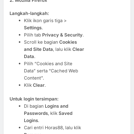
2.
Mozilla Firefox
Langkah-langkah:
Klik ikon garis tiga >
Settings
.
Pilih tab
Privacy & Security
.
Scroll ke bagian
Cookies
and Site Data
, lalu klik
Clear
Data
.
Pilih “Cookies and Site
Data” serta “Cached Web
Content”.
Klik
Clear
.
Untuk login tersimpan:
Di bagian
Logins and
Passwords
, klik
Saved
Logins
.
Cari entri Horas88, lalu klik