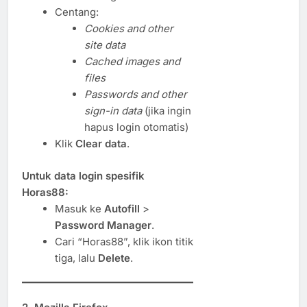
Centang:
Cookies and other
site data
Cached images and
files
Passwords and other
sign-in data
(jika ingin
hapus login otomatis)
Klik
Clear data
.
Untuk data login spesifik
Horas88:
Masuk ke
Autofill
>
Password Manager
.
Cari “Horas88”, klik ikon titik
tiga, lalu
Delete
.