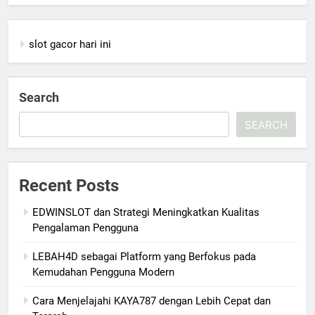
slot gacor hari ini
Search
SEARCH
Recent Posts
EDWINSLOT dan Strategi Meningkatkan Kualitas
Pengalaman Pengguna
LEBAH4D sebagai Platform yang Berfokus pada
Kemudahan Pengguna Modern
Cara Menjelajahi KAYA787 dengan Lebih Cepat dan