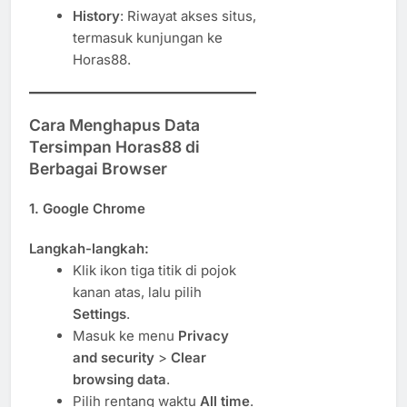
History
: Riwayat akses situs,
termasuk kunjungan ke
Horas88.
Cara Menghapus Data
Tersimpan Horas88 di
Berbagai Browser
1.
Google Chrome
Langkah-langkah:
Klik ikon tiga titik di pojok
kanan atas, lalu pilih
Settings
.
Masuk ke menu
Privacy
and security
>
Clear
browsing data
.
Pilih rentang waktu
All time
.