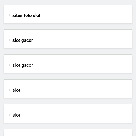
situs toto slot
slot gacor
slot gacor
slot
slot