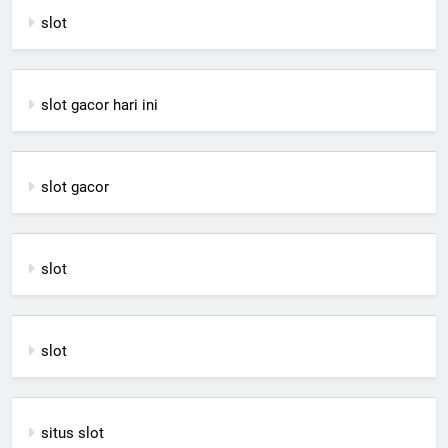
slot
slot gacor hari ini
slot gacor
slot
slot
situs slot