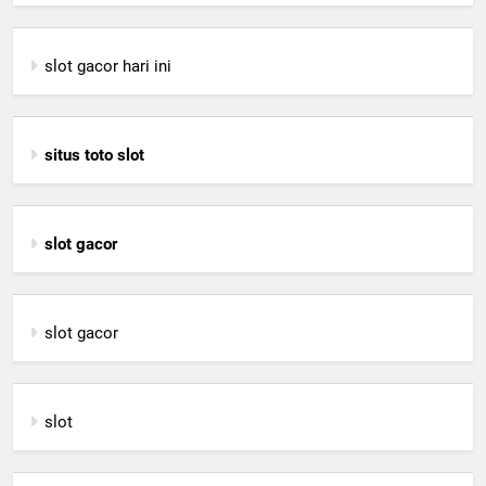
slot gacor hari ini
situs toto slot
slot gacor
slot gacor
slot