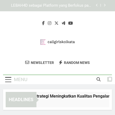
Skip
Cara Menjelajahi KAYA787 dengan Lebih Cepat
to
dan Terarah
content
KAYA787 dan Pengembangan Sistem Digital yang
Berorientasi pada Pengguna
EDWINSLOT dan Strategi Meningkatkan Kualitas
Pengalaman Pengguna
LEBAH4D sebagai Platform yang Berfokus pada
Kemudahan Pengguna Modern
Cara Menjelajahi KAYA787 dengan Lebih Cepat
dan Terarah
Call Girls Kolkata
Dapatkan Layanan Panggilan Profesional
KAYA787 dan Pengembangan Sistem Digital yang
NEWSLETTER
RANDOM NEWS
Berorientasi pada Pengguna
Di Kolkata. Layanan Terpercaya Untuk
Kebutuhan Hiburan Dewasa.
MENU
WINSLOT dan Strategi Meningkatkan Kualitas Pengalaman P
HEADLINES
Weeks Ago