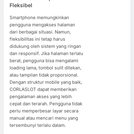
Fleksibel
Smartphone memungkinkan
pengguna mengakses halaman
dari berbagai situasi. Namun,
fleksibilitas ini tetap harus
didukung oleh sistem yang ringan
dan responsif. Jika halaman terlalu
berat, pengguna bisa mengalami
loading lama, tombol sulit ditekan,
atau tampilan tidak proporsional.
Dengan struktur mobile yang baik,
CORLASLOT dapat memberikan
pengalaman akses yang lebih
cepat dan terarah. Pengguna tidak
perlu memperbesar layar secara
manual atau mencari menu yang
tersembunyi terlalu dalam.