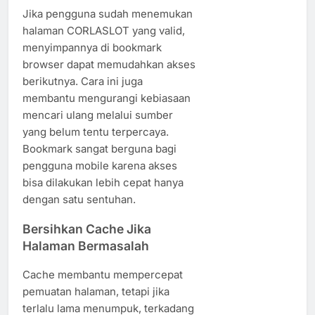
Jika pengguna sudah menemukan
halaman CORLASLOT yang valid,
menyimpannya di bookmark
browser dapat memudahkan akses
berikutnya. Cara ini juga
membantu mengurangi kebiasaan
mencari ulang melalui sumber
yang belum tentu terpercaya.
Bookmark sangat berguna bagi
pengguna mobile karena akses
bisa dilakukan lebih cepat hanya
dengan satu sentuhan.
Bersihkan Cache Jika
Halaman Bermasalah
Cache membantu mempercepat
pemuatan halaman, tetapi jika
terlalu lama menumpuk, terkadang