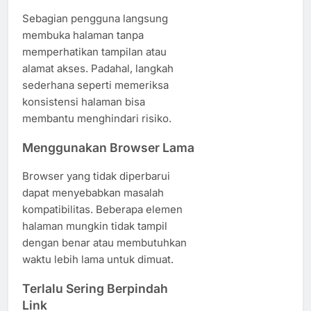
Sebagian pengguna langsung
membuka halaman tanpa
memperhatikan tampilan atau
alamat akses. Padahal, langkah
sederhana seperti memeriksa
konsistensi halaman bisa
membantu menghindari risiko.
Menggunakan Browser Lama
Browser yang tidak diperbarui
dapat menyebabkan masalah
kompatibilitas. Beberapa elemen
halaman mungkin tidak tampil
dengan benar atau membutuhkan
waktu lebih lama untuk dimuat.
Terlalu Sering Berpindah
Link