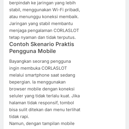
berpindah ke jaringan yang lebih
stabil, menggunakan Wi-Fi pribadi,
atau menunggu koneksi membaik.
Jaringan yang stabil membantu
menjaga pengalaman CORLASLOT
tetap nyaman dan tidak terputus.
Contoh Skenario Praktis
Pengguna Mobile
Bayangkan seorang pengguna
ingin membuka CORLASLOT
melalui smartphone saat sedang
bepergian. Ia menggunakan
browser mobile dengan koneksi
seluler yang tidak terlalu kuat. Jika
halaman tidak responsif, tombol
bisa sulit ditekan dan menu terlihat
tidak rapi.
Namun, dengan tampilan mobile