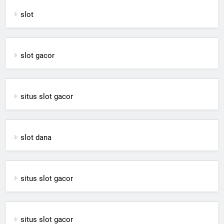
slot
slot gacor
situs slot gacor
slot dana
situs slot gacor
situs slot gacor