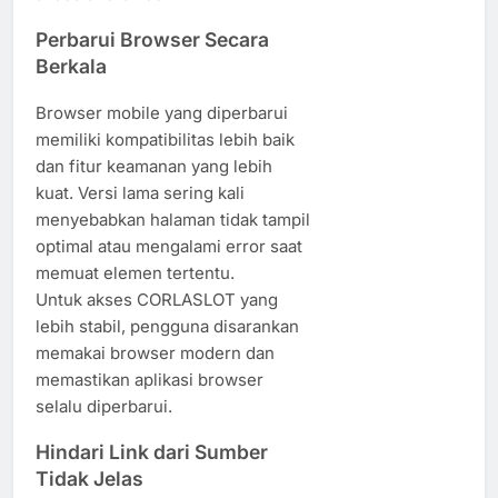
Perbarui Browser Secara
Berkala
Browser mobile yang diperbarui
memiliki kompatibilitas lebih baik
dan fitur keamanan yang lebih
kuat. Versi lama sering kali
menyebabkan halaman tidak tampil
optimal atau mengalami error saat
memuat elemen tertentu.
Untuk akses CORLASLOT yang
lebih stabil, pengguna disarankan
memakai browser modern dan
memastikan aplikasi browser
selalu diperbarui.
Hindari Link dari Sumber
Tidak Jelas