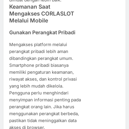
Keamanan Saat
Mengakses CORLASLOT
Melalui Mobile
Gunakan Perangkat Pribadi
Mengakses platform melalui
perangkat pribadi lebih aman
dibandingkan perangkat umum.
Smartphone pribadi biasanya
memiliki pengaturan keamanan,
riwayat akses, dan kontrol privasi
yang lebih mudah dikelola.
Pengguna perlu menghindari
menyimpan informasi penting pada
perangkat orang lain. Jika harus
menggunakan perangkat berbeda,
pastikan tidak meninggalkan data
akses di browser.