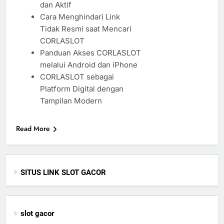
dan Aktif
Cara Menghindari Link
Tidak Resmi saat Mencari
CORLASLOT
Panduan Akses CORLASLOT
melalui Android dan iPhone
CORLASLOT sebagai
Platform Digital dengan
Tampilan Modern
Read More
SITUS LINK SLOT GACOR
slot gacor