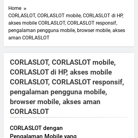
Home
CORLASLOT, CORLASLOT mobile, CORLASLOT di HP,
akses mobile CORLASLOT, CORLASLOT responsif,
pengalaman pengguna mobile, browser mobile, akses
aman CORLASLOT
CORLASLOT, CORLASLOT mobile,
CORLASLOT di HP, akses mobile
CORLASLOT, CORLASLOT responsif,
pengalaman pengguna mobile,
browser mobile, akses aman
CORLASLOT
CORLASLOT dengan
Pengalaman Mobile yang