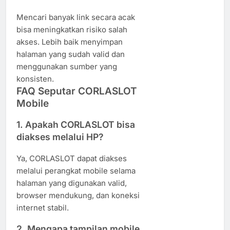
Mencari banyak link secara acak
bisa meningkatkan risiko salah
akses. Lebih baik menyimpan
halaman yang sudah valid dan
menggunakan sumber yang
konsisten.
FAQ Seputar CORLASLOT
Mobile
1. Apakah CORLASLOT bisa
diakses melalui HP?
Ya, CORLASLOT dapat diakses
melalui perangkat mobile selama
halaman yang digunakan valid,
browser mendukung, dan koneksi
internet stabil.
2. Mengapa tampilan mobile